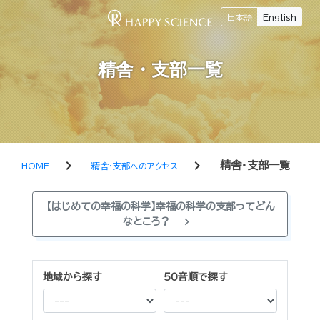
日本語
English
精舎・支部一覧
chevron_right
chevron_right
精舎・支部一覧
HOME
精舎・支部へのアクセス
【はじめての幸福の科学】幸福の科学の支部ってどん
chevron_right
なところ？
地域から探す
50音順で探す