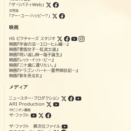
「ザ・リバティWeb」
女性誌
「アー・ユー・ハッピー?」
映画
HS ピクチャーズ スタジオ
映画『宇宙の法―エローヒム編―』
映画『愛国女子―紅武士道』
映画『呪い返し師—塩子誕生』
映画『レット・イット・ビー』
映画『二十歳に還りたい。』
映画『ドラゴン・ハート―霊界探訪記―』
映画『影を売る女』
メディア
ニュースター・プロダクション
ARI Production
オピニオン番組
ザ・ファクト
ザ・ファクト 異次元ファイル