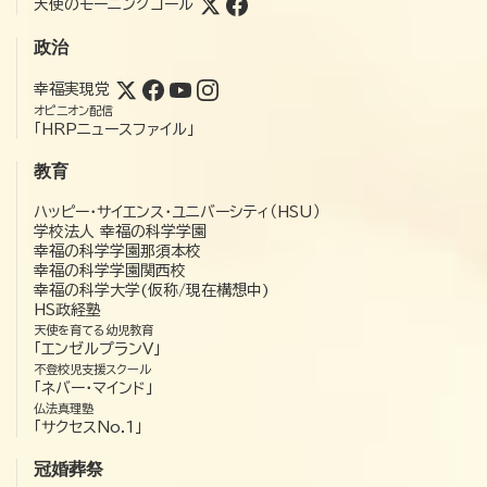
天使のモーニングコール
政治
幸福実現党
オピニオン配信
「HRPニュースファイル」
教育
ハッピー・サイエンス・ユニバーシティ（HSU）
学校法人 幸福の科学学園
幸福の科学学園那須本校
幸福の科学学園関西校
幸福の科学大学(仮称/現在構想中)
HS政経塾
天使を育てる幼児教育
「エンゼルプランV」
不登校児支援スクール
「ネバー・マインド」
仏法真理塾
「サクセスNo.1」
冠婚葬祭