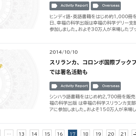
label
label
Activity Report
Overseas
ヒンディ語・英語書籍をはじめ約1,000冊を
日、幸福の科学出版は幸福の科学デリー支部
参加しました。およそ30万人が来場したブック
2014/10/10
スリランカ、コロンボ国際ブック
では署名活動も
label
label
Activity Report
Overseas
シンハラ語書籍をはじめ約2,700冊を販売 
福の科学出版 は幸福の科学スリランカ支部
アに参加しました。およそ150万人が来場した
arrow_f
(current)
…
13
14
15
16
17
18
19
20
21