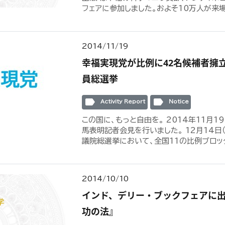
フェアに参加しました。およそ10万人が来場し
2014/11/19
幸福実現党が比例に42名候補者擁
員総選挙
label
label
Activity Report
Notice
この国に、もっと自由を。 2014年11月1
馬表明記者会見を行いました。 12月14日
議院総選挙において、全国11の比例ブロックに
2014/10/10
インド、デリー・ブックフェアに
功の法』