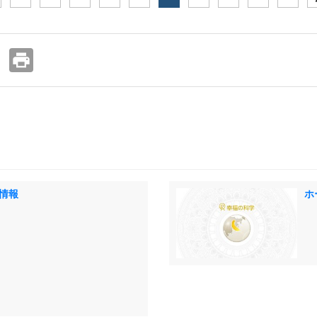
print
情報
ホ