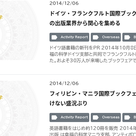
2014/12/06
ドイツ・フランクフルト国際ブッ
の出版業界から関心を集める
label
label
label
Activity Report
Overseas
B
ドイツ語書籍の新刊をPR 2014年10月8
福の科学ドイツ支部と共同でフランクフルト
た。およそ30万人が来場したブックフェアで、
2014/12/06
フィリピン・マニラ国際ブックフ
けない盛況ぶり
label
label
label
Activity Report
Overseas
B
英語書籍をはじめ約120冊を販売 2014
出版 は幸福の科学マニラ支部、アンティポ