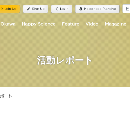
rrow_forward
edit
login
local_florist
Join Us
Sign Up
Login
Happiness Planting
 Okawa
Happy Science
Feature
Video
Magazine
活動レポート
ポート