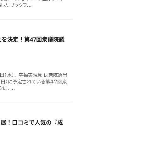
たブックフ...
立を決定！第47回衆議院議
9日（水）、 幸福実現党 は衆院選出
（日）に予定されている第47回衆
、...
出展！口コミで人気の『成