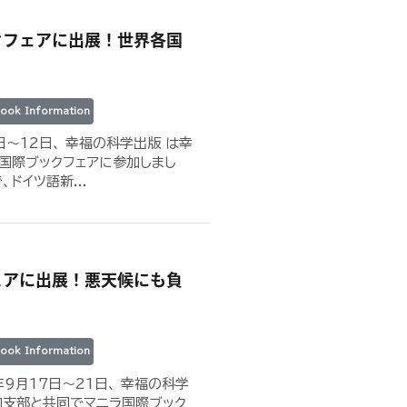
クフェアに出展！世界各国
ook Information
日〜12日、 幸福の科学出版 は幸
国際ブックフェアに参加しまし
ドイツ語新...
ェアに出展！悪天候にも負
ook Information
年9月17日〜21日、 幸福の科学
ロ支部と共同でマニラ国際ブック