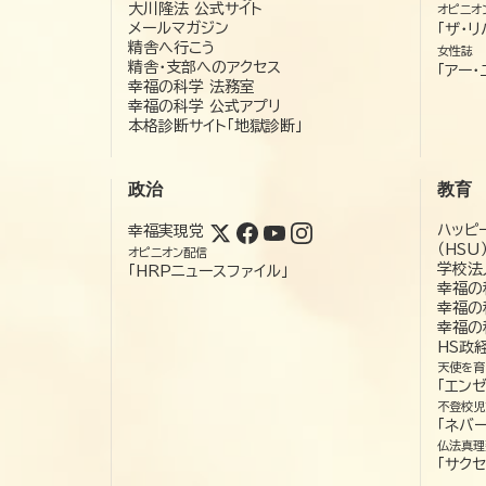
大川隆法 公式サイト
オピニオ
メールマガジン
「ザ・リ
精舎へ行こう
女性誌
精舎・支部へのアクセス
「アー・
幸福の科学 法務室
幸福の科学 公式アプリ
本格診断サイト「地獄診断」
政治
教育
ハッピ
幸福実現党
（HSU
オピニオン配信
学校法
「HRPニュースファイル」
幸福の
幸福の
幸福の
HS政
天使を育
「エン
不登校児
「ネバー
仏法真理
「サクセ