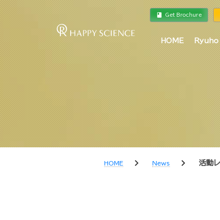
book
a
Get Brochure
HOME
Ryuho
chevron_right
chevron_right
活動レ
HOME
News