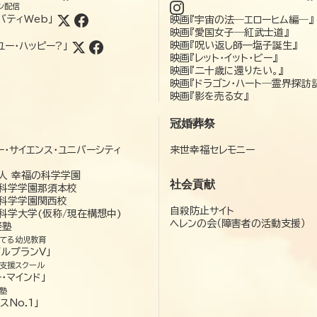
ン配信
バティWeb」
映画『宇宙の法―エローヒム編―』
映画『愛国女子―紅武士道』
映画『呪い返し師—塩子誕生』
ユー・ハッピー?」
映画『レット・イット・ビー』
映画『二十歳に還りたい。』
映画『ドラゴン・ハート―霊界探訪
映画『影を売る女』
冠婚葬祭
ー・サイエンス・ユニバーシティ
来世幸福セレモニー
）
人 幸福の科学学園
社会貢献
科学学園那須本校
科学学園関西校
自殺防止サイト
科学大学(仮称/現在構想中)
ヘレンの会（障害者の活動支援）
経塾
てる幼児教育
ゼルプランV」
支援スクール
・マインド」
塾
スNo.1」