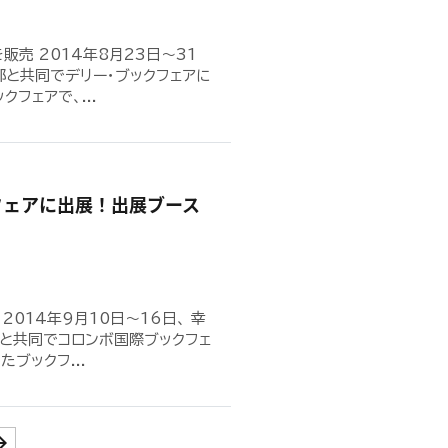
販売 2014年8月23日〜31
と共同でデリー・ブックフェアに
フェアで、...
フェアに出展！出展ブース
2014年9月10日〜16日、 幸
と共同でコロンボ国際ブックフェ
ブックフ...
orward