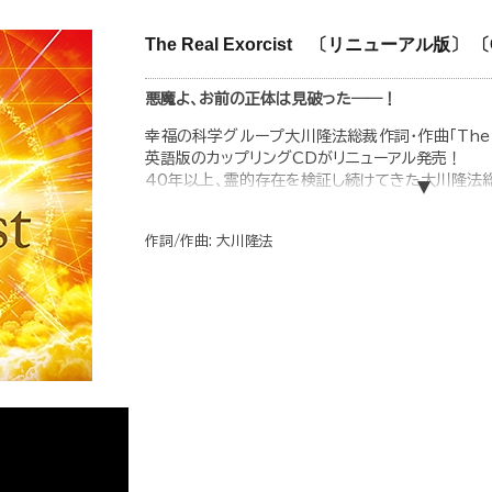
The Real Exorcist 〔リニューアル版〕 
悪魔よ、お前の正体は見破った――！
幸福の科学グループ大川隆法総裁作詞・作曲「The Rea
英語版のカップリングCDがリニューアル発売！
40年以上、霊的存在を検証し続けてきた大川隆法
方法（エクソシズム）の一端が込められた楽曲です。
◆収録内容
作詞/作曲: 大川隆法
1. The Real Exorcist―Renewal ver. （歌
2. The Real Exorcist―Renewal ver. （E
3. The Real Exorcist―Renewal ver. （Inst
4. The Real Exorcist―Renewal ver. （Engl