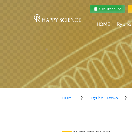
book
a
Get Brochure
HOME
Ryuho
chevron_right
chevron_right
HOME
Ryuho Okawa