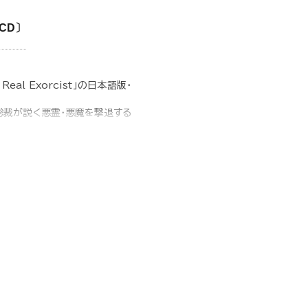
〔CD〕
l Exorcist」の日本語版・
総裁が説く悪霊・悪魔を撃退する
 篠原紗英）
nglish）（歌 篠原紗英）
rumental）
ish）（Instrumental）