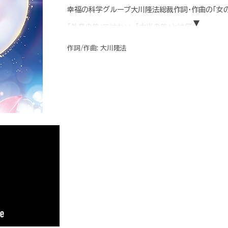
幸福の科学グループ大川隆法総裁作詞・作曲の「女の
「外見の美」ではない、「本当の美」とは何か。
容姿や肩書、言葉や振る舞いなど、外から見えるも
作詞/作曲: 大川隆法
心を磨くことの大切さが歌われた楽曲です。
◆収録内容
1.「女の悟り-Renewal ver.」（歌 大澤美也子）
2.「女の悟り-Renewal ver.」（Instrumental）