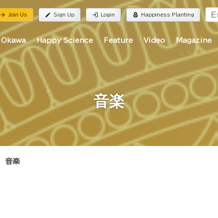
rrow_forward
edit
login
local_florist
Join Us
Sign Up
Login
Happiness Planting
 Okawa
Happy Science
Feature
Video
Magazine
音楽
音楽