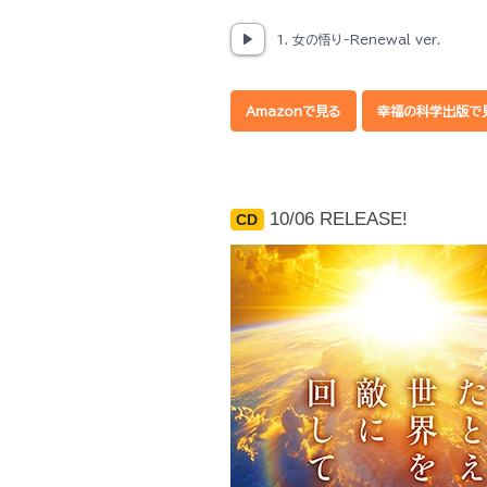
1. 女の悟り-Renewal ver.
Amazonで見る
幸福の科学出版で
10/06 RELEASE!
CD