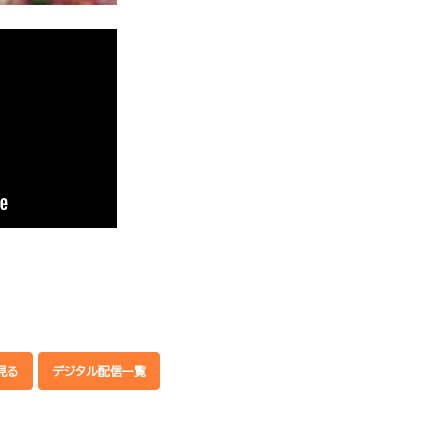
大門一也）
2.「天御祖神の降臨―Renewal ver.」（歌 伊藤純
3.「天御祖神の夢」（Instrumental）
4.「天御祖神の降臨―Renewal ver.」（Instrumen
.
見る
デジタル配信一覧