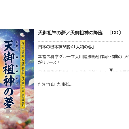
天御祖神の夢／天御祖神の降臨 〔CD〕
日本の根本神が説く「大和の心」
幸福の科学グループ大川隆法総裁作詞・作曲の「天
がリリース！
日本民族の「祖」にあたる創造神にして、日本の最
おやがみ)」の、「大和の国」に込められた理想や願
約3万年前に宇宙から富士山の裾野に降り立った
作詞/作曲: 大川隆法
について歌われた「天御祖神の降臨」(リニューアルバ
今までの常識が覆ると共に、この日本に生まれたこ
す。
◆収録内容
1.「天御祖神の夢」〈大川隆法総裁 紫央総裁補佐