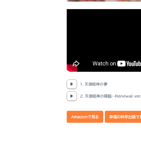
1. 天御祖神の夢
2. 天御祖神の降臨―Renewal ver
Amazonで見る
幸福の科学出版で