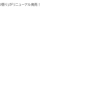
悟り」がリニューアル発売！
ので自分をごまかす危険性と、