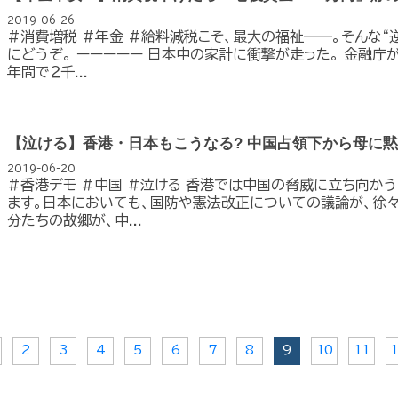
2019-06-26
#消費増税 #年金 #給料減税こそ、最大の福祉――。そんな“
にどうぞ。 ーーーーー 日本中の家計に衝撃が走った。 金融庁が
年間で２千...
【泣ける】香港・日本もこうなる? 中国占領下から母に
2019-06-20
#香港デモ #中国 #泣ける 香港では中国の脅威に立ち向か
ます。日本においても、国防や憲法改正についての議論が、徐々
分たちの故郷が、中...
2
3
4
5
6
7
8
9
10
11