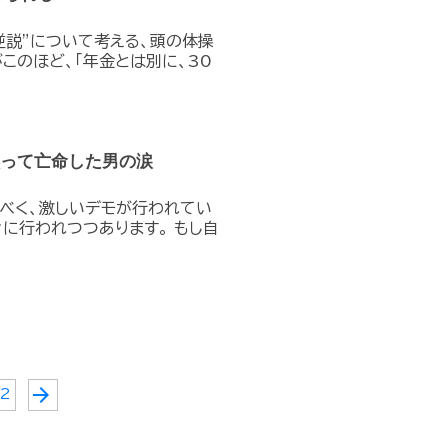
逆説”について考える、頭の体操
このほど、「年金とは別に、30
黙って亡命した男の涙
うべく、激しいデモが行われてい
に行われつつあります。 もし自
arrow_forward
12