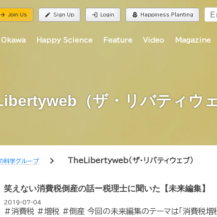
rrow_forward
edit
login
local_florist
Join Us
Sign Up
Login
Happiness Planting
 Okawa
Happy Science
Feature
Video
Magazine
eLibertyweb（ザ・リバティウ
chevron_right
TheLibertyweb（ザ・リバティウェブ）
の科学グループ
笑えない消費税倒産の話ー税理士に聞いた【未来編集】
2019-07-04
#消費税 #増税 #倒産 今回の未来編集のテーマは「消費税増