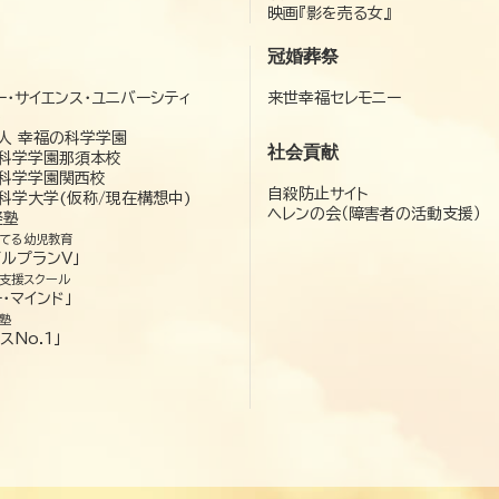
映画『影を売る女』
冠婚葬祭
ー・サイエンス・ユニバーシティ
来世幸福セレモニー
）
人 幸福の科学学園
社会貢献
科学学園那須本校
科学学園関西校
自殺防止サイト
科学大学(仮称/現在構想中)
ヘレンの会（障害者の活動支援）
経塾
てる幼児教育
ゼルプランV」
支援スクール
・マインド」
塾
スNo.1」