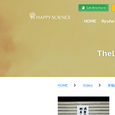
book
a
Get Brochure
HOME
Ryuho
Th
chevron_right
chevron_right
HOME
Video
幸福