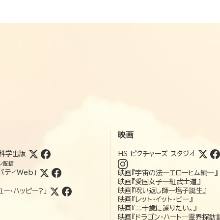
映画
科学出版
HS ピクチャーズ スタジオ
ン配信
バティWeb」
映画『宇宙の法―エローヒム編―』
映画『愛国女子―紅武士道』
映画『呪い返し師—塩子誕生』
ユー・ハッピー?」
映画『レット・イット・ビー』
映画『二十歳に還りたい。』
映画『ドラゴン・ハート―霊界探訪