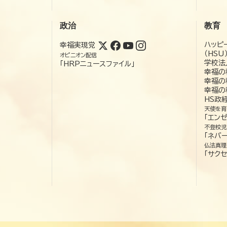
政治
教育
ハッピ
幸福実現党
（HSU
オピニオン配信
学校法
「HRPニュースファイル」
幸福の
幸福の
幸福の
HS政
天使を育
「エン
不登校児
「ネバー
仏法真理
「サクセ