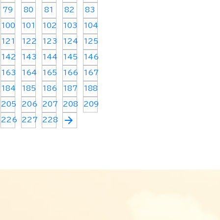
79
80
81
82
83
100
101
102
103
104
121
122
123
124
125
142
143
144
145
146
163
164
165
166
167
184
185
186
187
188
205
206
207
208
209
arrow_forward
226
227
228