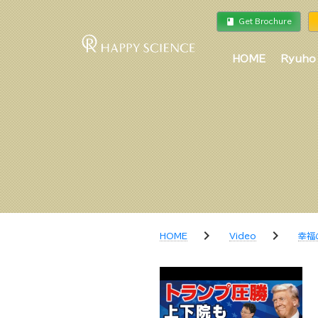
book
a
Get Brochure
HOME
Ryuho
chevron_right
chevron_right
HOME
Video
幸福