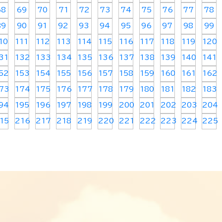
68
69
70
71
72
73
74
75
76
77
78
89
90
91
92
93
94
95
96
97
98
99
10
111
112
113
114
115
116
117
118
119
120
31
132
133
134
135
136
137
138
139
140
141
52
153
154
155
156
157
158
159
160
161
162
73
174
175
176
177
178
179
180
181
182
183
94
195
196
197
198
199
200
201
202
203
204
15
216
217
218
219
220
221
222
223
224
225