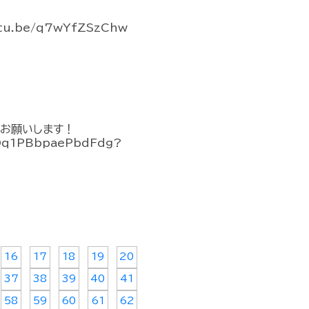
.be/q7wYfZSzChw
をお願いします！
gDq1PBbpaePbdFdg?
16
17
18
19
20
37
38
39
40
41
58
59
60
61
62