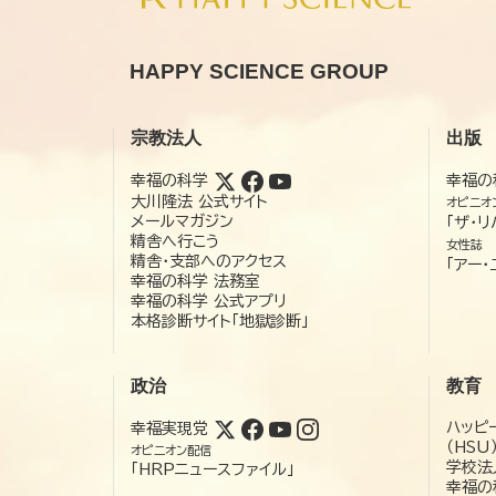
HAPPY SCIENCE GROUP
宗教法人
出版
幸福の科学
幸福の
大川隆法 公式サイト
オピニオ
メールマガジン
「ザ・リ
精舎へ行こう
女性誌
精舎・支部へのアクセス
「アー・
幸福の科学 法務室
幸福の科学 公式アプリ
本格診断サイト「地獄診断」
政治
教育
ハッピ
幸福実現党
（HSU
オピニオン配信
学校法
「HRPニュースファイル」
幸福の