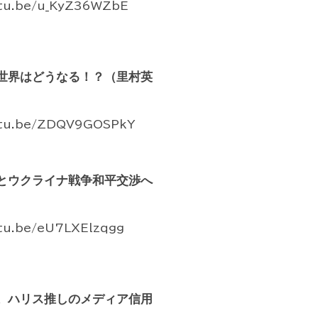
.be/u_KyZ36WZbE
世界はどうなる！？（里村英
.be/ZDQV9GOSPkY
とウクライナ戦争和平交渉へ
be/eU7LXElzqgg
。ハリス推しのメディア信用