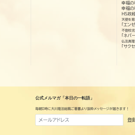
幸福の
幸福の
HS政
天使を育
「エン
不登校児
「ネバー
仏法真理
「サクセ
公式メルマガ「本日の一転語」
毎朝8時に大川隆法総裁ご著書より抜粋メッセージが届きます！
登