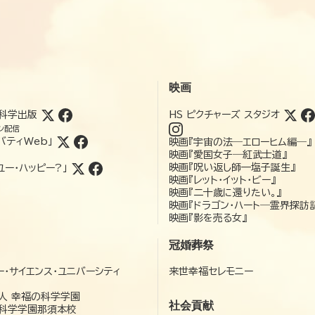
映画
科学出版
HS ピクチャーズ スタジオ
ン配信
バティWeb」
映画『宇宙の法―エローヒム編―』
映画『愛国女子―紅武士道』
映画『呪い返し師—塩子誕生』
ユー・ハッピー?」
映画『レット・イット・ビー』
映画『二十歳に還りたい。』
映画『ドラゴン・ハート―霊界探訪
映画『影を売る女』
冠婚葬祭
ー・サイエンス・ユニバーシティ
来世幸福セレモニー
）
人 幸福の科学学園
社会貢献
科学学園那須本校