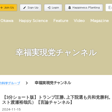
rrow_forward
edit
login
local_florist
Join Us
Sign Up
Login
Happiness Planting
 Okawa
Happy Science
Feature
Video
Magazine
幸福実現党チャンネル
chevron_right
幸福実現党チャンネル
の科学グループ
【3分ショート版】トランプ圧勝､上下院選も共和党勝利
スト渡瀬裕哉氏）【言論チャンネル】
2024-11-15