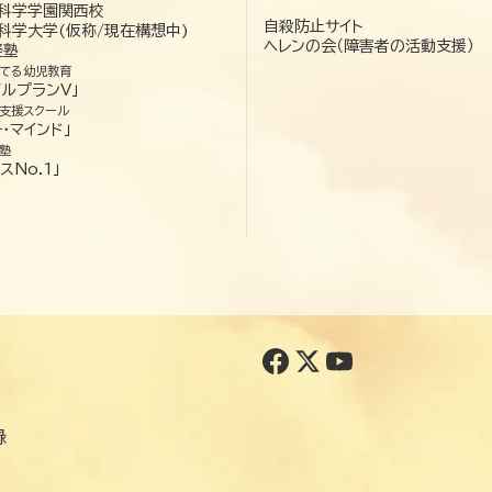
科学学園関西校
自殺防止サイト
科学大学(仮称/現在構想中)
ヘレンの会（障害者の活動支援）
経塾
てる幼児教育
ゼルプランV」
支援スクール
・マインド」
塾
スNo.1」
録