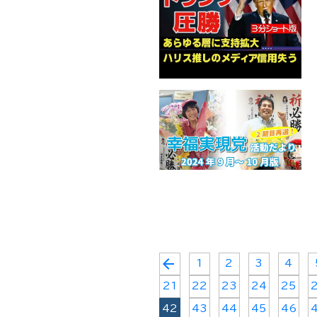
arrow_back
1
2
3
4
21
22
23
24
25
42
43
44
45
46