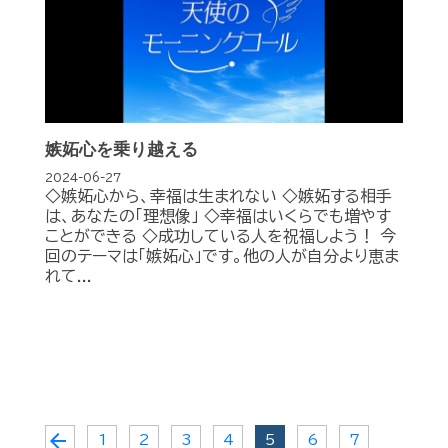
嫉妬心を乗り越える
2024-06-27
◇嫉妬心から、幸福は生まれない ◇嫉妬する相手
は、あなたの「理想像」 ◇幸福はいくらでも増やす
ことができる ◇成功している人を祝福しよう！ 今
回のテーマは「嫉妬心」です。他の人が自分より恵ま
れて...
arrow_back
1
2
3
4
5
6
7