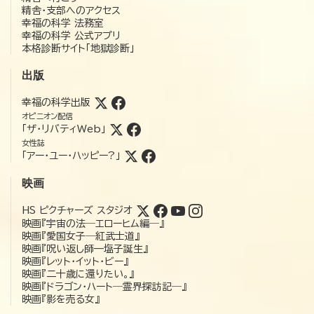
精舎・支部へのアクセス
幸福の科学 法務室
幸福の科学 公式アプリ
本格診断サイト「地獄診断」
出版
幸福の科学出版
オピニオン配信
「ザ・リバティWeb」
女性誌
「アー・ユー・ハッピー?」
映画
HS ピクチャーズ スタジオ
映画『宇宙の法―エローヒム編―』
映画『愛国女子―紅武士道』
映画『呪い返し師—塩子誕生』
映画『レット・イット・ビー』
映画『二十歳に還りたい。』
映画『ドラゴン・ハート―霊界探訪記―』
映画『影を売る女』