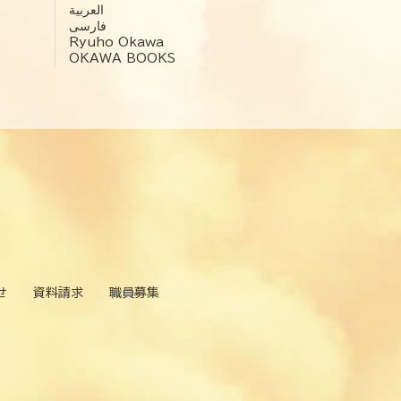
العربية‏
فارسی
Ryuho Okawa
OKAWA BOOKS
せ
資料請求
職員募集