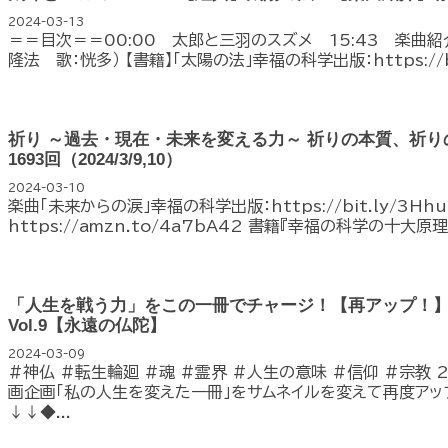
2024-03-13
＝＝目次＝＝00:00 太郎と三羽のスズメ 15:43 楽曲紹
隆法 歌：恍多） 【書籍】「太陽の法」幸福の科学出版：https://bit.
祈り ～過去・現在・未来を変える力～ 祈りの本質、祈り
1693回（2024/3/9,10）
2024-03-10
楽曲「未来からの涙」幸福の科学出版：https://bit.ly/3Hhu
https://amzn.to/4a7bA42 書籍『幸福の科学の十大原理
「人生を戦う力」をこの一冊でチャージ！【再アップ！
Vol.9【永遠の仏陀】
2024-03-09
#神仏 #転生輪廻 #魂 #霊界 #人生の意味 #信仰 #宗教 
画企画「私の人生を変えた一冊」をサムネイルを変えて再度アップ
↓↓◆...