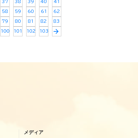
37
38
39
40
41
58
59
60
61
62
79
80
81
82
83
arrow_forward
100
101
102
103
メディア