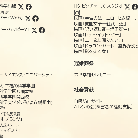
科学出版
HS ピクチャーズ スタジオ
ン配信
バティWeb」
映画『宇宙の法―エローヒム編―』
映画『愛国女子―紅武士道』
映画『呪い返し師—塩子誕生』
ユー・ハッピー?」
映画『レット・イット・ビー』
映画『二十歳に還りたい。』
映画『ドラゴン・ハート―霊界探訪
映画『影を売る女』
冠婚葬祭
ー・サイエンス・ユニバーシティ
来世幸福セレモニー
）
人 幸福の科学学園
社会貢献
科学学園那須本校
科学学園関西校
自殺防止サイト
科学大学(仮称/現在構想中)
ヘレンの会（障害者の活動支援）
経塾
てる幼児教育
ゼルプランV」
支援スクール
・マインド」
塾