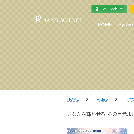
book
a
Get Brochure
HOME
Ryuho
chevron_right
chevron_right
HOME
Video
幸福
あなたを輝かせる「心の目覚まし」