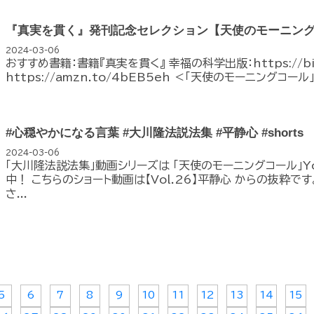
『真実を貫く』発刊記念セレクション【天使のモーニン
2024-03-06
おすすめ書籍：書籍『真実を貫く』 幸福の科学出版：https://bit.
https://amzn.to/4bEB5eh ＜「天使のモーニングコール」
#心穏やかになる言葉 #大川隆法説法集 #平静心 #shorts
2024-03-06
「大川隆法説法集」動画シリーズは 「天使のモーニングコール」Y
中！ こちらのショート動画は【Vol.26】平静心 からの抜粋です
さ...
5
6
7
8
9
10
11
12
13
14
15