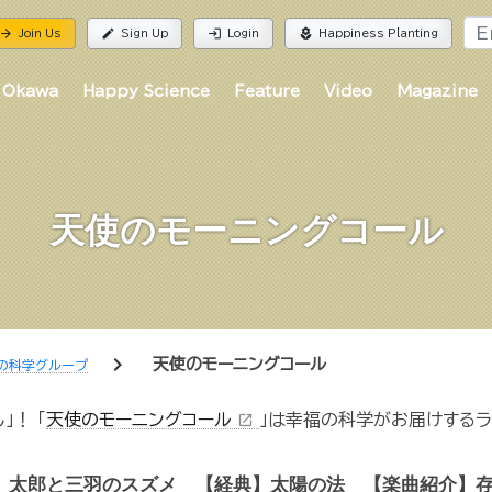
rrow_forward
edit
login
local_florist
Join Us
Sign Up
Login
Happiness Planting
 Okawa
Happy Science
Feature
Video
Magazine
天使のモーニングコール
chevron_right
天使のモーニングコール
の科学グループ
！ 「
天使のモーニングコール
」は幸福の科学がお届けするラ
open_in_new
太郎と三羽のスズメ 【経典】太陽の法 【楽曲紹介】