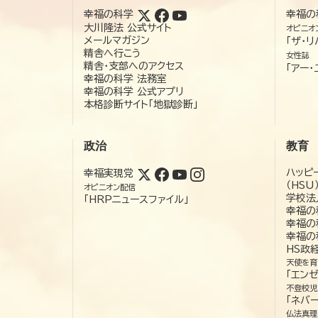
幸福の科学
幸福の
大川隆法 公式サイト
オピニオ
メールマガジン
「ザ・リ
精舎へ行こう
女性誌
精舎・支部へのアクセス
「アー・
幸福の科学 法務室
幸福の科学 公式アプリ
本格診断サイト「地獄診断」
政治
教育
ハッピ
幸福実現党
（HSU
オピニオン配信
学校法
「HRPニュースファイル」
幸福の
幸福の
幸福の
HS政
天使を育
「エン
不登校児
「ネバー
仏法真理