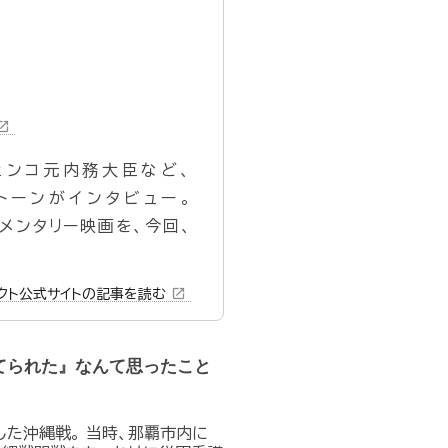
_in_new
ェンコ元内務大臣など、
トーンがインタビュー。
メンタリー映画を、今回、
open_in_new
ファクト公式サイトの記事を読む
てられた』なんて思ったこと
した沖縄戦。 当時、那覇市内に