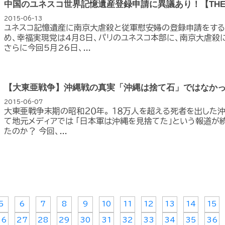
中国のユネスコ世界記憶遺産登録申請に異議あり！【THE FACT
2015-06-13
ユネスコ記憶遺産に南京大虐殺と従軍慰安婦の登録申請をする
め、幸福実現党は4月8日、パリのユネスコ本部に、南京大虐殺
さらに今回5月26日、...
【大東亜戦争】沖縄戦の真実「沖縄は捨て石」ではなか
2015-06-07
大東亜戦争末期の昭和２０年。 １８万人を超える死者を出した沖
て地元メディアでは 「日本軍は沖縄を見捨てた」という報道が
たのか？ 今回、...
5
6
7
8
9
10
11
12
13
14
15
26
27
28
29
30
31
32
33
34
35
36