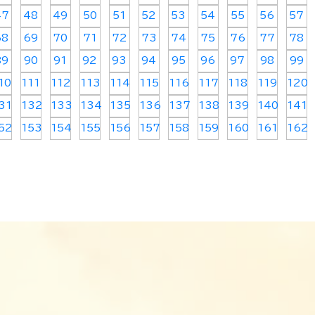
47
48
49
50
51
52
53
54
55
56
57
68
69
70
71
72
73
74
75
76
77
78
89
90
91
92
93
94
95
96
97
98
99
10
111
112
113
114
115
116
117
118
119
120
31
132
133
134
135
136
137
138
139
140
141
52
153
154
155
156
157
158
159
160
161
162