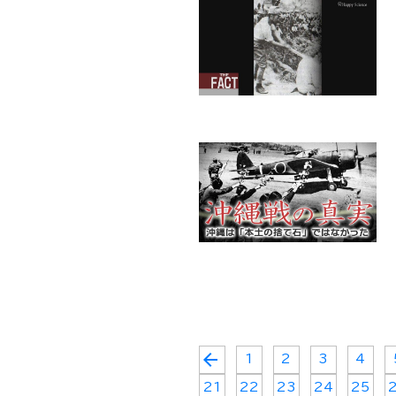
arrow_back
1
2
3
4
21
22
23
24
25