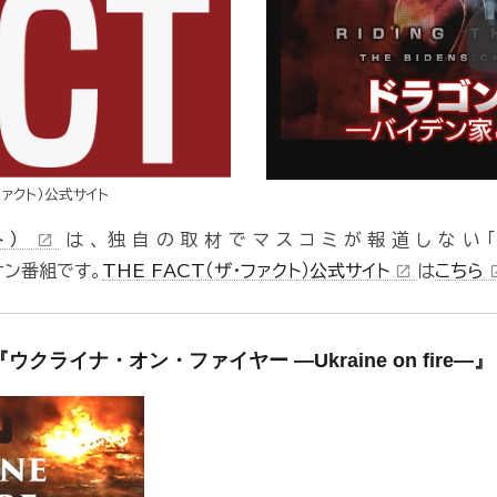
ファクト）公式サイト
クト）
は、独自の取材でマスコミが報道しない「
open_in_new
オン番組です。
THE FACT（ザ・ファクト）公式サイト
は
こちら
open_in_new
open_
クライナ・オン・ファイヤー ―Ukraine on fire