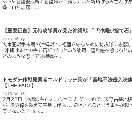
あった看護養成所で看護婦を目指していた新崎はるみさんは
婦に自ら志願。 ...
【重要証言】元特攻隊員が見た沖縄戦 「『沖縄が捨て石
2015-06-19
大東亜戦争末期の沖縄戦で、祖国を守るために特攻隊に志願し
「沖縄は本土の捨て石だった」という論調に違和感を感じるとい
どのような思いで沖縄戦を...
トモダチ作戦発案者エルドリッヂ氏が「基地不法侵入映
【THE FACT】
2015-06-13
２月２２日、沖縄のキャンプ・シュワブ・ゲート前で、辺野古基地
が、境界線を越えて基地に侵入し、逮捕されるという事件が起き
ていないと主張し...