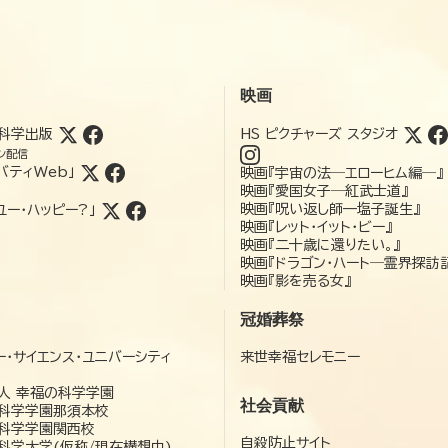
映画
科学出版
HS ピクチャーズ スタジオ
ン配信
バティWeb」
映画『宇宙の法―エローヒム編―』
映画『愛国女子―紅武士道』
映画『呪い返し師—塩子誕生』
ユー・ハッピー?」
映画『レット・イット・ビー』
映画『二十歳に還りたい。』
映画『ドラゴン・ハート―霊界探訪
映画『影を売る女』
冠婚葬祭
ー・サイエンス・ユニバーシティ
来世幸福セレモニー
）
人 幸福の科学学園
社会貢献
科学学園那須本校
科学学園関西校
自殺防止サイト
科学大学(仮称/現在構想中)