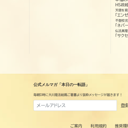
HS政
天使を育
「エン
不登校児
「ネバー
仏法真理
「サクセ
公式メルマガ「本日の一転語」
毎朝8時に大川隆法総裁ご著書より抜粋メッセージが届きます！
登
ご案内
利用規約
推奨環