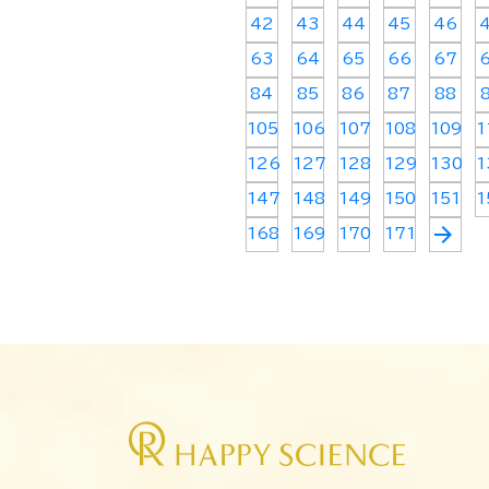
42
43
44
45
46
63
64
65
66
67
84
85
86
87
88
105
106
107
108
109
1
126
127
128
129
130
1
147
148
149
150
151
1
arrow_forward
168
169
170
171