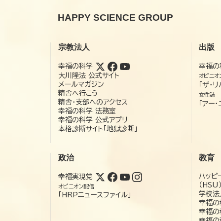
HAPPY SCIENCE GROUP
宗教法人
出版
幸福の科学
幸福の
大川隆法 公式サイト
オピニオ
メールマガジン
「ザ・リ
精舎へ行こう
女性誌
精舎・支部へのアクセス
「アー・
幸福の科学 法務室
幸福の科学 公式アプリ
本格診断サイト「地獄診断」
政治
教育
ハッピ
幸福実現党
（HSU
オピニオン配信
学校法
「HRPニュースファイル」
幸福の
幸福の
幸福の