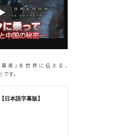
Play
事実」を世界に伝える、
です。
in_new
—』【日本語字幕版】