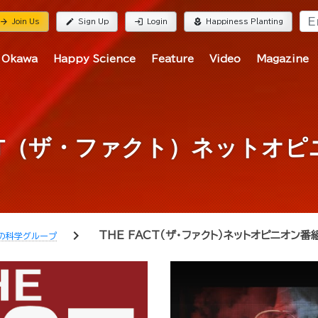
rrow_forward
edit
login
local_florist
Join Us
Sign Up
Login
Happiness Planting
 Okawa
Happy Science
Feature
Video
Magazine
ACT（ザ・ファクト）ネットオ
chevron_right
THE FACT（ザ・ファクト）ネットオピニオン番
の科学グループ