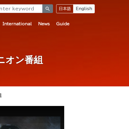
search
日本語
English
International
News
Guide
ピニオン番組
組