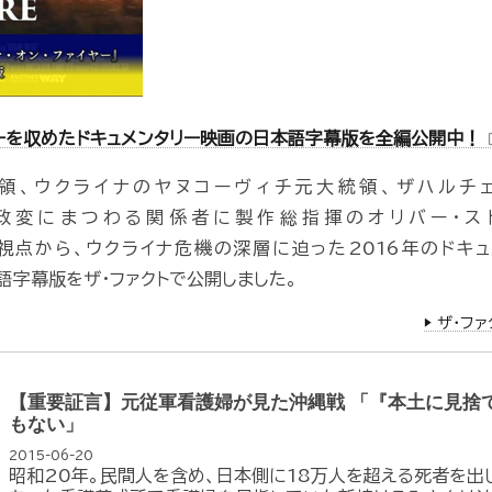
ーを収めたドキュメンタリー映画の日本語字幕版を全編公開中！
open
領、ウクライナのヤヌコーヴィチ元大統領、ザハルチ
ナ政変にまつわる関係者に製作総指揮のオリバー・ス
視点から、ウクライナ危機の深層に迫った2016年のドキュ
語字幕版をザ・ファクトで公開しました。
▶️ ザ・
【重要証言】元従軍看護婦が見た沖縄戦 「『本土に見捨
もない」
2015-06-20
昭和20年。民間人を含め、日本側に18万人を超える死者を出