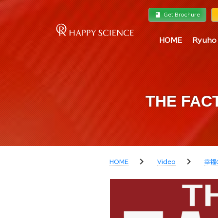
book
a
Get Brochure
HOME
Ryuho
THE F
chevron_right
chevron_right
HOME
Video
幸福