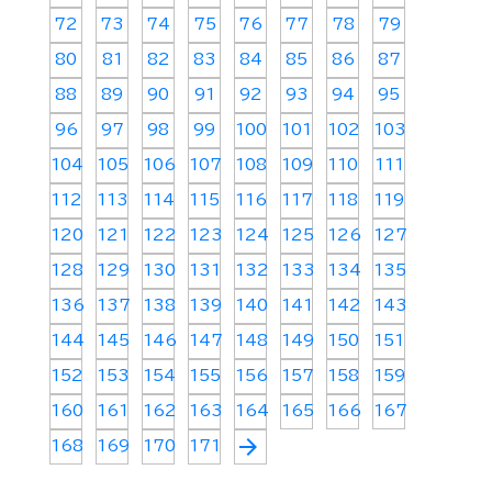
72
73
74
75
76
77
78
79
80
81
82
83
84
85
86
87
88
89
90
91
92
93
94
95
96
97
98
99
100
101
102
103
104
105
106
107
108
109
110
111
112
113
114
115
116
117
118
119
120
121
122
123
124
125
126
127
128
129
130
131
132
133
134
135
136
137
138
139
140
141
142
143
144
145
146
147
148
149
150
151
152
153
154
155
156
157
158
159
160
161
162
163
164
165
166
167
arrow_forward
168
169
170
171