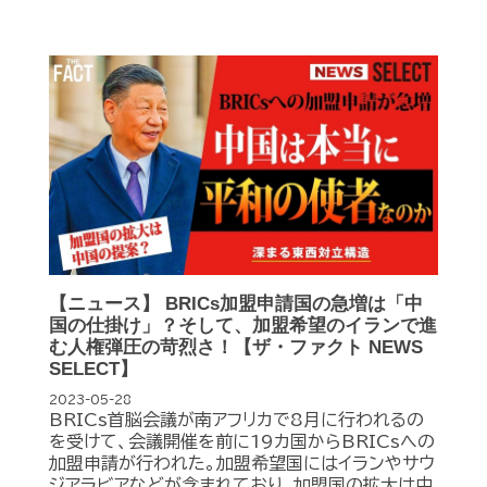
【ニュース】 BRICs加盟申請国の急増は「中
国の仕掛け」？そして、加盟希望のイランで進
む人権弾圧の苛烈さ！【ザ・ファクト NEWS
SELECT】
2023-05-28
BRICs首脳会議が南アフリカで8月に行われるの
を受けて、会議開催を前に19カ国からBRICsへの
加盟申請が行われた。加盟希望国にはイランやサウ
ジアラビアなどが含まれており、加盟国の拡大は中