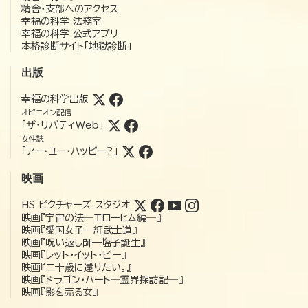
精舎・支部へのアクセス
幸福の科学 法務室
幸福の科学 公式アプリ
本格診断サイト「地獄診断」
出版
幸福の科学出版
オピニオン配信
「ザ・リバティWeb」
女性誌
「アー・ユー・ハッピー?」
映画
HS ピクチャーズ スタジオ
映画『宇宙の法―エローヒム編―』
映画『愛国女子―紅武士道』
映画『呪い返し師—塩子誕生』
映画『レット・イット・ビー』
映画『二十歳に還りたい。』
映画『ドラゴン・ハート―霊界探訪記―』
映画『影を売る女』