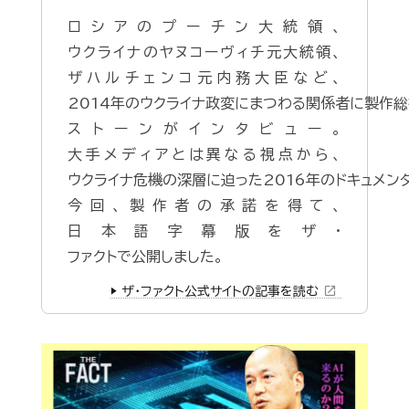
ロシアのプーチン大統領、
ウクライナのヤヌコーヴィチ元大統領、
ザハルチェンコ元内務大臣など、
2014年のウクライナ政変にまつわる関係者に製作総
ストーンがインタビュー。
大手メディアとは異なる視点から、
ウクライナ危機の深層に迫った2016年のドキュメン
今回、製作者の承諾を得て、
日本語字幕版をザ・
ファクトで公開しました。
open_in_new
▶️ ザ・ファクト公式サイトの記事を読む