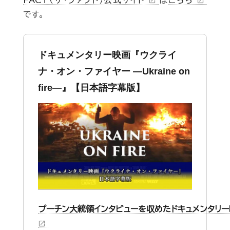
FACT（ザ・ファクト）公式サイト
は
こちら
open_in_new
open_in_new
です。
ドキュメンタリー映画『ウクライ
ナ・オン・ファイヤー ―Ukraine on
fire—』【日本語字幕版】
プーチン大統領インタビューを収めたドキュメンタリ
open_in_new