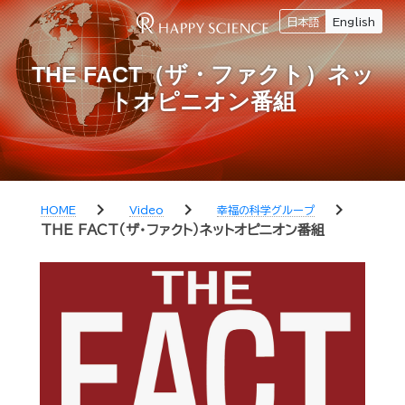
日本語
English
THE FACT（ザ・ファクト）ネッ
トオピニオン番組
chevron_right
chevron_right
chevron_right
HOME
Video
幸福の科学グループ
THE FACT（ザ・ファクト）ネットオピニオン番組