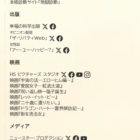
本格診断サイト「地獄診断」
出版
幸福の科学出版
オピニオン配信
「ザ・リバティWeb」
女性誌
「アー・ユー・ハッピー?」
映画
HS ピクチャーズ スタジオ
映画『宇宙の法―エローヒム編―』
映画『愛国女子―紅武士道』
映画『呪い返し師—塩子誕生』
映画『レット・イット・ビー』
映画『二十歳に還りたい。』
映画『ドラゴン・ハート―霊界探訪記―』
映画『影を売る女』
メディア
ニュースター・プロダクション