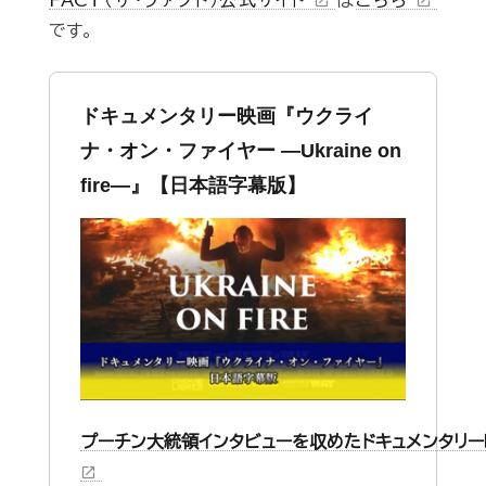
FACT（ザ・ファクト）公式サイト
は
こちら
open_in_new
open_in_new
です。
ドキュメンタリー映画『ウクライ
ナ・オン・ファイヤー ―Ukraine on
fire—』【日本語字幕版】
プーチン大統領インタビューを収めたドキュメンタリ
open_in_new