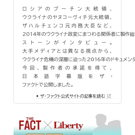
ロシアのプーチン大統領、
ウクライナのヤヌコーヴィチ元大統領、
ザハルチェンコ元内務大臣など、
2014年のウクライナ政変にまつわる関係者に製作総
ストーンがインタビュー。
大手メディアとは異なる視点から、
ウクライナ危機の深層に迫った2016年のドキュメン
今回、製作者の承諾を得て、
日本語字幕版をザ・
ファクトで公開しました。
open_in_new
▶️ ザ・ファクト公式サイトの記事を読む