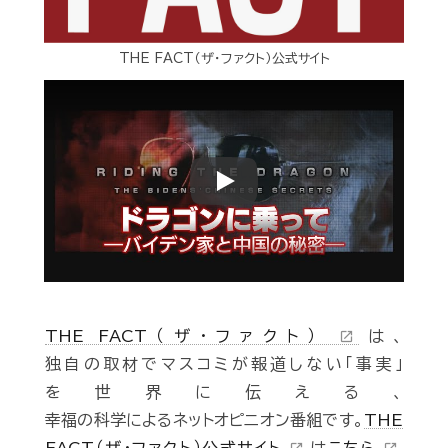
THE FACT（ザ・ファクト）公式サイト
Play
THE FACT（ザ・ファクト）
は、
open_in_new
独自の取材でマスコミが報道しない「事実」
を世界に伝える、
幸福の科学によるネットオピニオン番組です。
THE