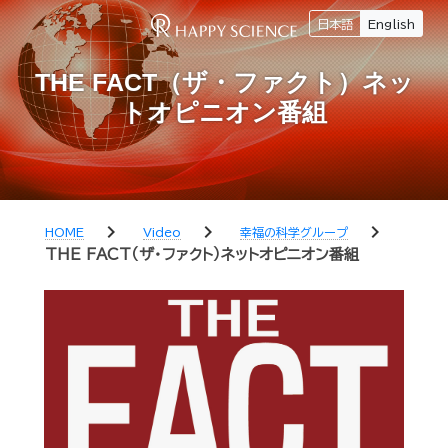
日本語
English
THE FACT（ザ・ファクト）ネッ
トオピニオン番組
chevron_right
chevron_right
chevron_right
HOME
Video
幸福の科学グループ
THE FACT（ザ・ファクト）ネットオピニオン番組