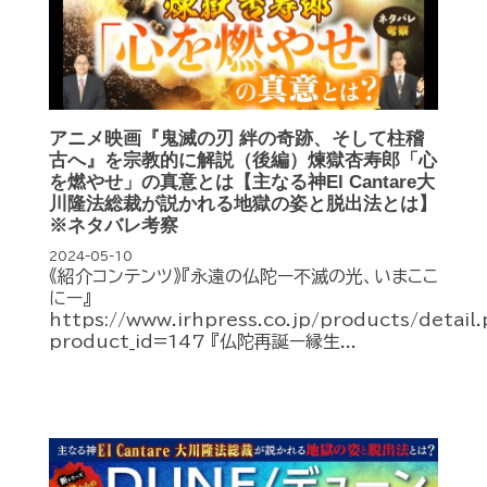
アニメ映画『鬼滅の刃 絆の奇跡、そして柱稽
古へ』を宗教的に解説（後編）煉獄杏寿郎「心
を燃やせ」の真意とは【主なる神El Cantare大
川隆法総裁が説かれる地獄の姿と脱出法とは】
※ネタバレ考察
2024-05-10
《紹介コンテンツ》『永遠の仏陀ー不滅の光、いまここ
にー』
https://www.irhpress.co.jp/products/detail
product_id=147 『仏陀再誕ー縁生...