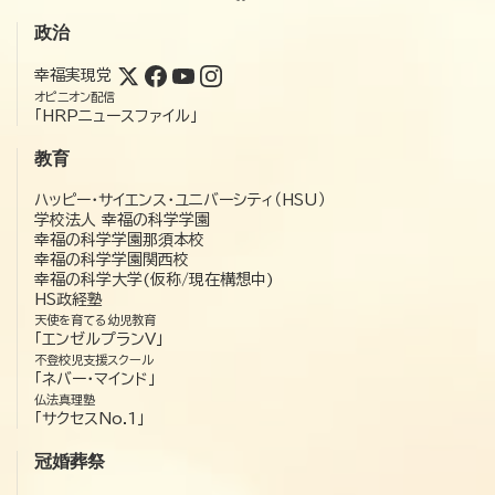
政治
幸福実現党
オピニオン配信
「HRPニュースファイル」
教育
ハッピー・サイエンス・ユニバーシティ（HSU）
学校法人 幸福の科学学園
幸福の科学学園那須本校
幸福の科学学園関西校
幸福の科学大学(仮称/現在構想中)
HS政経塾
天使を育てる幼児教育
「エンゼルプランV」
不登校児支援スクール
「ネバー・マインド」
仏法真理塾
「サクセスNo.1」
冠婚葬祭