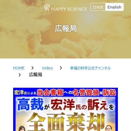
日本語
English
広報局
chevron_right
chevron_right
HOME
Video
幸福の科学公式チャンネル
chevron_right
広報局