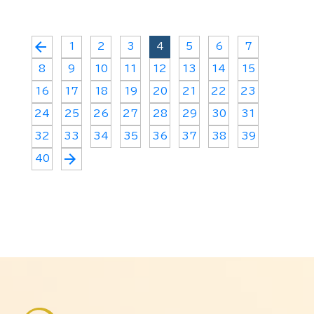
arrow_back
1
2
3
4
5
6
7
8
9
10
11
12
13
14
15
16
17
18
19
20
21
22
23
24
25
26
27
28
29
30
31
32
33
34
35
36
37
38
39
arrow_forward
40