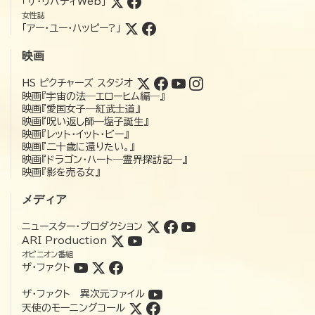
「ザ・リバティWeb」
女性誌
「アー・ユー・ハッピー?」
映画
HS ピクチャーズ スタジオ
映画『宇宙の法―エローヒム編―』
映画『愛国女子―紅武士道』
映画『呪い返し師—塩子誕生』
映画『レット・イット・ビー』
映画『二十歳に還りたい。』
映画『ドラゴン・ハート―霊界探訪記―』
映画『影を売る女』
メディア
ニュースター・プロダクション
ARI Production
オピニオン番組
ザ・ファクト
ザ・ファクト 異次元ファイル
天使のモーニングコール