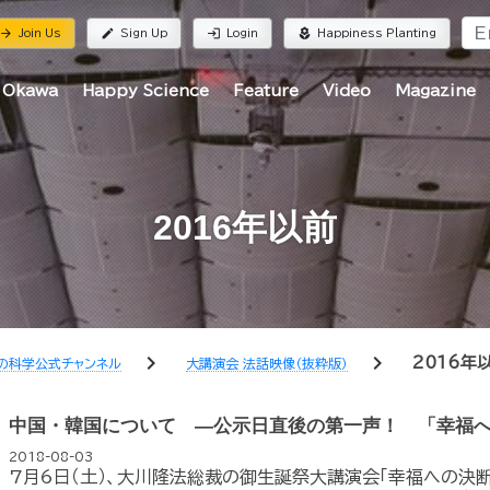
rrow_forward
edit
login
local_florist
Join Us
Sign Up
Login
Happiness Planting
 Okawa
Happy Science
Feature
Video
Magazine
2016年以前
chevron_right
chevron_right
2016年
の科学公式チャンネル
大講演会 法話映像（抜粋版）
中国・韓国について ―公示日直後の第一声！ 「幸福
2018-08-03
7月6日（土）、大川隆法総裁の御生誕祭大講演会「幸福への決断