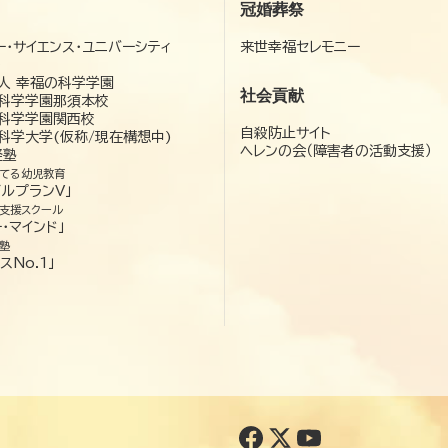
冠婚葬祭
ー・サイエンス・ユニバーシティ
来世幸福セレモニー
）
人 幸福の科学学園
社会貢献
科学学園那須本校
科学学園関西校
自殺防止サイト
科学大学(仮称/現在構想中)
ヘレンの会（障害者の活動支援）
経塾
てる幼児教育
ゼルプランV」
支援スクール
・マインド」
塾
スNo.1」