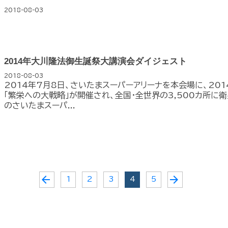
2018-08-03
2014年大川隆法御生誕祭大講演会ダイジェスト
2018-08-03
2014年7月8日、さいたまスーパーアリーナを本会場に、20
「繁栄への大戦略」が開催され、全国・全世界の3,500カ所に
のさいたまスーパ...
arrow_back
arrow_forward
1
2
3
4
5