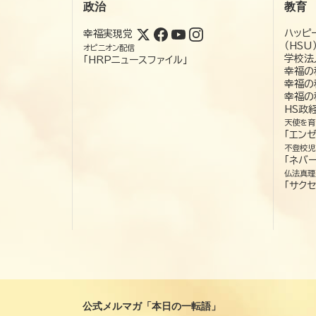
政治
教育
ハッピ
幸福実現党
（HSU
オピニオン配信
学校法
「HRPニュースファイル」
幸福の
幸福の
幸福の
HS政
天使を育
「エン
不登校児
「ネバー
仏法真理
「サクセ
公式メルマガ「本日の一転語」