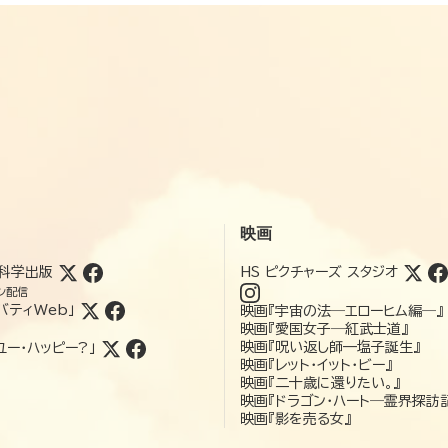
映画
科学出版
HS ピクチャーズ スタジオ
ン配信
バティWeb」
映画『宇宙の法―エローヒム編―』
映画『愛国女子―紅武士道』
映画『呪い返し師—塩子誕生』
ユー・ハッピー?」
映画『レット・イット・ビー』
映画『二十歳に還りたい。』
映画『ドラゴン・ハート―霊界探訪
映画『影を売る女』