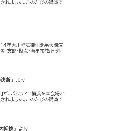
継されました。このたびの講演で
2014年大川隆法御生誕祭大講演
舎・支部・拠点・衛星布教所・外
の決断」より
」が、パシフィコ横浜­を本会場と
継されました。このたびの講演で
大転換』より