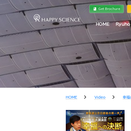
book
a
Get Brochure
HOME
Ryuho
chevron_right
chevron_right
HOME
Video
幸福