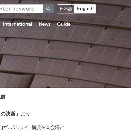
search
日本語
English
International
News
Guide
以前
への決断」より
」が、パシフィコ横浜­を本会場と