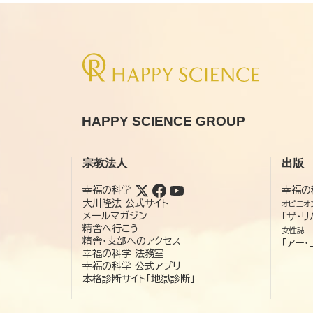
HAPPY SCIENCE GROUP
宗教法人
出版
幸福の科学
幸福の
大川隆法 公式サイト
オピニオ
メールマガジン
「ザ・リ
精舎へ行こう
女性誌
精舎・支部へのアクセス
「アー・
幸福の科学 法務室
幸福の科学 公式アプリ
本格診断サイト「地獄診断」