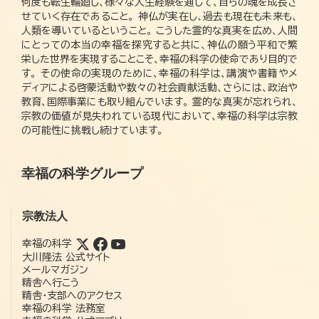
何度も転生輪廻し、様々な人生経験を通して、自らの魂を成長さ
せていく存在であること。 神仏が実在し、過去も現在も未来も、
人類を導いているということ。 こうした霊的な真実を広め、人間
にとっての本当の幸福を探究すると共に、神仏の願う平和で繁
栄した世界を実現することこそ、幸福の科学の使命であり目的で
す。 その使命の実現のために、幸福の科学は、講演や書籍やメ
ディアによる啓蒙活動や数々の社会貢献活動、さらには、政治や
教育、国際事業にも取り組んでいます。 霊的な真実が忘れられ、
宗教の価値が見失われている現代において、幸福の科学は宗教
の可能性に挑戦し続けています。
幸福の科学グループ
宗教法人
幸福の科学
大川隆法 公式サイト
メールマガジン
精舎へ行こう
精舎・支部へのアクセス
幸福の科学 法務室