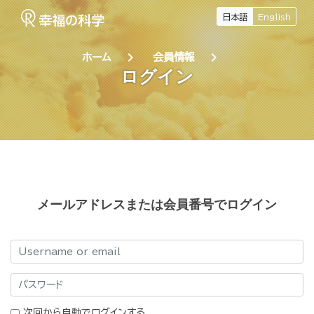
日本語
English
chevron_right
chevron_right
ホーム
会員情報
ログイン
メールアドレスまたは会員番号でログイン
ログイン
パスワード
次回から自動でログインする