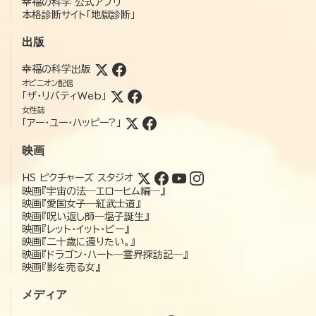
幸福の科学 公式アプリ
本格診断サイト「地獄診断」
出版
幸福の科学出版
オピニオン配信
「ザ・リバティWeb」
女性誌
「アー・ユー・ハッピー?」
映画
HS ピクチャーズ スタジオ
映画『宇宙の法―エローヒム編―』
映画『愛国女子―紅武士道』
映画『呪い返し師—塩子誕生』
映画『レット・イット・ビー』
映画『二十歳に還りたい。』
映画『ドラゴン・ハート―霊界探訪記―』
映画『影を売る女』
メディア