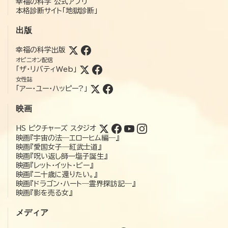
幸福の科学 公式アプリ
本格診断サイト「地獄診断」
出版
幸福の科学出版
オピニオン配信
「ザ・リバティWeb」
女性誌
「アー・ユー・ハッピー?」
映画
HS ピクチャーズ スタジオ
映画『宇宙の法―エローヒム編―』
映画『愛国女子―紅武士道』
映画『呪い返し師—塩子誕生』
映画『レット・イット・ビー』
映画『二十歳に還りたい。』
映画『ドラゴン・ハート―霊界探訪記―』
映画『影を売る女』
メディア