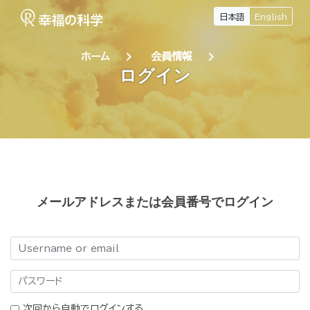
日本語
English
chevron_right
chevron_right
ホーム
会員情報
ログイン
メールアドレスまたは会員番号でログイン
ログイン
パスワード
次回から自動でログインする