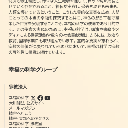
何度も転生輪廻し、様々な人生経験を通して、自らの魂を成長さ
せていく存在であること。 神仏が実在し、過去も現在も未来も、
人類を導いているということ。 こうした霊的な真実を広め、人間
にとっての本当の幸福を探究すると共に、神仏の願う平和で繁
栄した世界を実現することこそ、幸福の科学の使命であり目的で
す。 その使命の実現のために、幸福の科学は、講演や書籍やメ
ディアによる啓蒙活動や数々の社会貢献活動、さらには、政治や
教育、国際事業にも取り組んでいます。 霊的な真実が忘れられ、
宗教の価値が見失われている現代において、幸福の科学は宗教
の可能性に挑戦し続けています。
幸福の科学グループ
宗教法人
幸福の科学
大川隆法 公式サイト
メールマガジン
精舎へ行こう
精舎・支部へのアクセス
幸福の科学 法務室