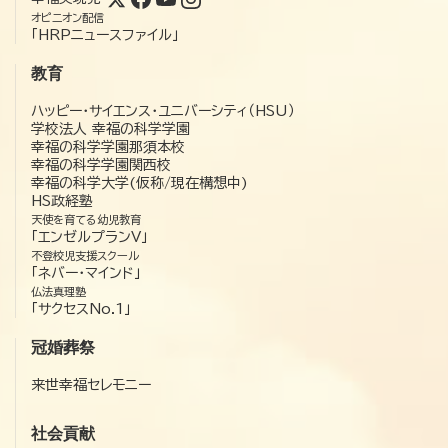
オピニオン配信
「HRPニュースファイル」
教育
ハッピー・サイエンス・ユニバーシティ（HSU）
学校法人 幸福の科学学園
幸福の科学学園那須本校
幸福の科学学園関西校
幸福の科学大学(仮称/現在構想中)
HS政経塾
天使を育てる幼児教育
「エンゼルプランV」
不登校児支援スクール
「ネバー・マインド」
仏法真理塾
「サクセスNo.1」
冠婚葬祭
来世幸福セレモニー
社会貢献