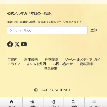
公式メルマガ「本日の一転語」
毎朝8時に大川隆法総裁ご著書より抜粋メッセージが届きます！
登録
ご案内
利用規約
推奨環境
ソーシャルメディア・ガイ
ドライン
よくある質問
お問い合わせ
資料請求
職員募集
©
HAPPY SCIENCE
home
person_add
login
search
menu
ホーム
登録
ログイン
検索
メニュー