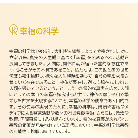
幸福の科学は1986年、大川隆法総裁によって立宗されました。
立宗以来、真実の人生観に基づく「幸福」を広めるべく、活動を
展開してきました。 人間は、肉体に魂が宿った霊的な存在であ
り、心こそがその本質であること。 私たちは、この世とあの世を
何度も転生輪廻し、様々な人生経験を通して、自らの魂を成長さ
せていく存在であること。 神仏が実在し、過去も現在も未来も、
人類を導いているということ。 こうした霊的な真実を広め、人間
にとっての本当の幸福を探究すると共に、神仏の願う平和で繁
栄した世界を実現することこそ、幸福の科学の使命であり目的で
す。 その使命の実現のために、幸福の科学は、講演や書籍やメ
ディアによる啓蒙活動や数々の社会貢献活動、さらには、政治や
教育、国際事業にも取り組んでいます。 霊的な真実が忘れられ、
宗教の価値が見失われている現代において、幸福の科学は宗教
の可能性に挑戦し続けています。