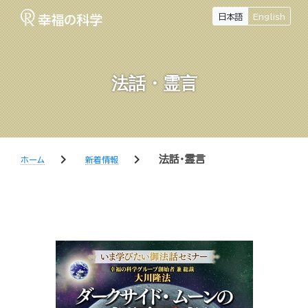
日本語
English
法話・霊言
chevron_right
chevron_right
法話・霊言
ホーム
新着情報