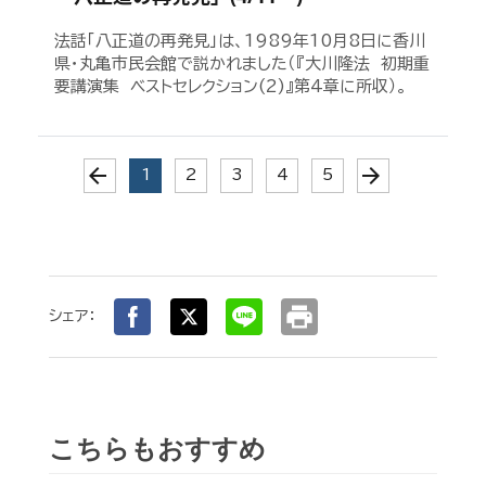
法話「八正道の再発見」は、1989年10月8日に香川
県・丸亀市民会館で説かれました（『大川隆法 初期重
要講演集 ベストセレクション(2)』第4章に所収）。
arrow_back
arrow_forward
(current)
1
2
3
4
5
print
シェア：
こちらもおすすめ