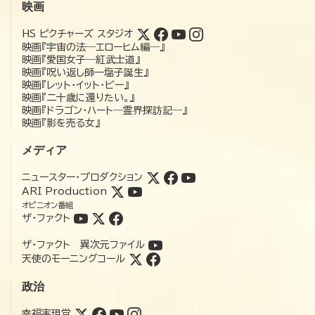
映画
HS ピクチャーズ スタジオ
映画『宇宙の法―エローヒム編―』
映画『愛国女子―紅武士道』
映画『呪い返し師—塩子誕生』
映画『レット・イット・ビー』
映画『二十歳に還りたい。』
映画『ドラゴン・ハート―霊界探訪記―』
映画『影を売る女』
メディア
ニュースター・プロダクション
ARI Production
オピニオン番組
ザ・ファクト
ザ・ファクト 異次元ファイル
天使のモーニングコール
政治
幸福実現党