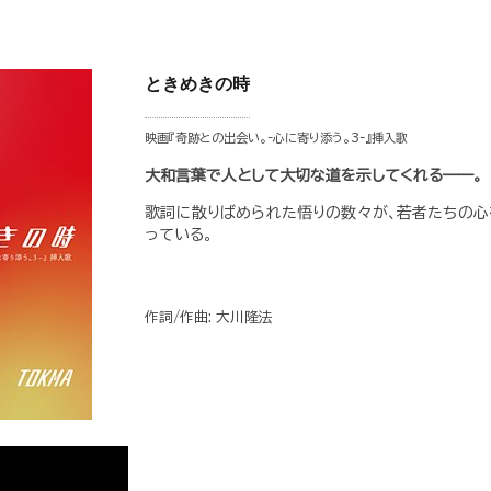
ときめきの時
映画『奇跡との出会い。-心に寄り添う。3-』挿入歌
大和言葉で人として大切な道を示してくれる——。
歌詞に散りばめられた悟りの数々が、若者たちの心
っている。
作詞/作曲: 大川隆法