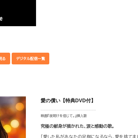
見る
デジタル配信一覧
愛の償い【特典DVD付】
映画『夜明けを信じて。』挿⼊歌
究極の献身が描かれた、涙と感動の歌。
「愛した私があなたの足枷になるなら、愛を捨てまし