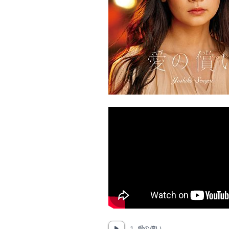
1. 愛の償い