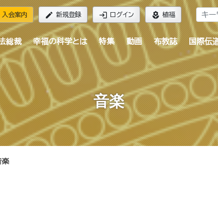
edit
login
local_florist
入会案内
新規登録
ログイン
植福
法総裁
幸福の科学とは
特集
動画
布教誌
国際伝
音楽
音楽