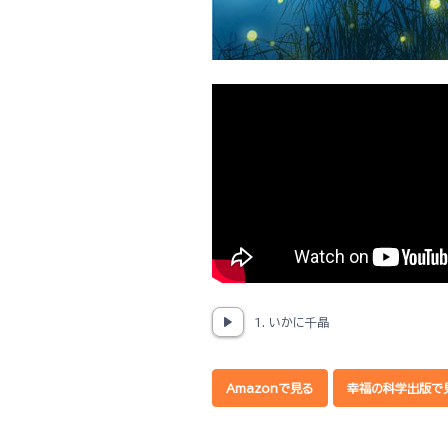
1. いかに千晶
Amazonで見る
幸福の科学出版で