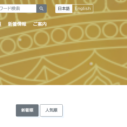
search
日本語
English
道
新着情報
ご案内
新着順
人気順