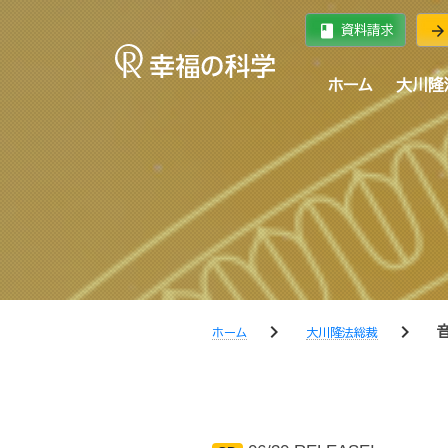
book
arrow_forward
資料請求
ホーム
大川隆
chevron_right
chevron_right
ホーム
大川隆法総裁