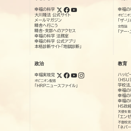
幸福の科学
幸福の
大川隆法 公式サイト
オピニオ
メールマガジン
「ザ・リ
精舎へ行こう
女性誌
精舎・支部へのアクセス
「アー・
幸福の科学 法務室
幸福の科学 公式アプリ
本格診断サイト「地獄診断」
政治
教育
ハッピ
幸福実現党
（HSU
オピニオン配信
学校法
「HRPニュースファイル」
幸福の
幸福の
幸福の
HS政
天使を育
「エン
不登校児
「ネバー