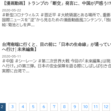
【漫画動画】トランプの「断交」発言に、中国が戸惑う!?
2020-05-22
#新型コロナウィルス #習近平 #大統領選とある場所で、重
国際ニュースを”逆”から見るための漫画動画風コンテンツ、「独
絵：菊池としを声...
台湾南端に行くと、目の前に「日本の生命線」が通って
へ行け│未来編集】
2020-05-11
#中国 #シーレーン #第二次世界大戦 今回の「未来編集」は
へ行け。」の第三弾。 日本の安全保障を語る際にしばしば引き合
実際に台湾で...
2
3
4
5
6
7
8
9
10
11
12