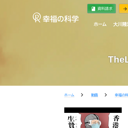
book
arrow_forward
資料請求
ホーム
大川隆
Th
chevron_right
chevron_right
ホーム
動画
幸福の