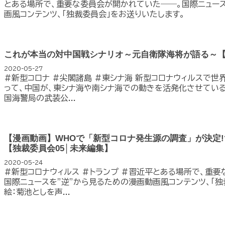
とある場所で、重要な委員会が開かれていた――。国際ニュース
画風コンテンツ、「独裁委員会」をお送りいたします。
これが本当の対中国戦シナリオ～元自衛隊海将が語る～
2020-05-27
#新型コロナ #尖閣諸島 #東シナ海 新型コロナウィルスで世
って、中国が、東シナ海や南シナ海での動きを活発化させている
国海警局の武装公...
【漫画動画】WHOで「新型コロナ発生源の調査」が決定!
【独裁委員会05│未来編集】
2020-05-24
#新型コロナウィルス #トランプ #習近平とある場所で、重
国際ニュースを”逆”から見るための漫画動画風コンテンツ、「独
絵：菊池としを声...