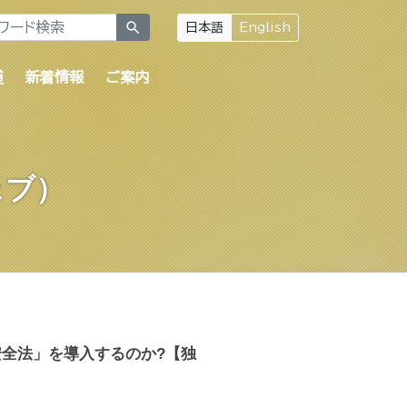
search
日本語
English
道
新着情報
ご案内
ェブ）
全法」を導入するのか?【独