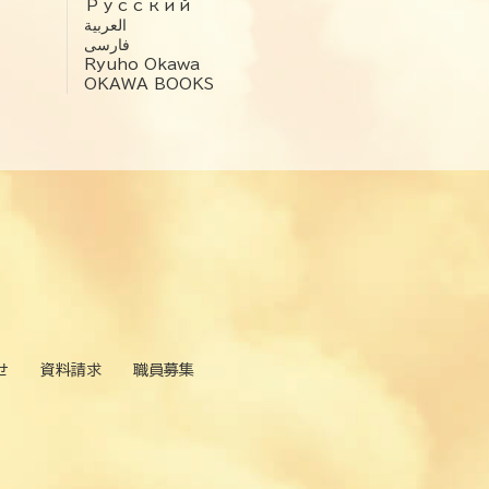
Русский
العربية‏
فارسی
Ryuho Okawa
OKAWA BOOKS
せ
資料請求
職員募集