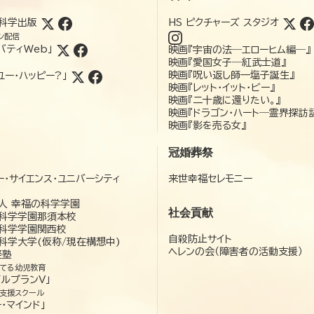
科学出版
HS ピクチャーズ スタジオ
ン配信
バティWeb」
映画『宇宙の法―エローヒム編―』
映画『愛国女子―紅武士道』
映画『呪い返し師—塩子誕生』
ユー・ハッピー?」
映画『レット・イット・ビー』
映画『二十歳に還りたい。』
映画『ドラゴン・ハート―霊界探訪
映画『影を売る女』
冠婚葬祭
ー・サイエンス・ユニバーシティ
来世幸福セレモニー
）
人 幸福の科学学園
社会貢献
科学学園那須本校
科学学園関西校
自殺防止サイト
科学大学(仮称/現在構想中)
ヘレンの会（障害者の活動支援）
経塾
てる幼児教育
ゼルプランV」
支援スクール
・マインド」