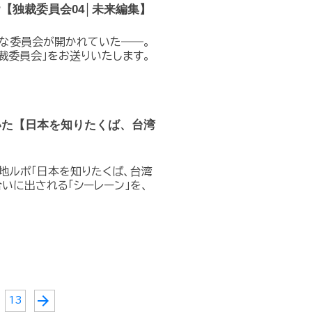
【独裁委員会04│未来編集】
要な委員会が開かれていた――。
裁委員会」をお送りいたします。
いた【日本を知りたくば、台湾
現地ルポ「日本を知りたくば、台湾
いに出される「シーレーン」を、
arrow_forward
13