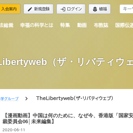
edit
login
local_florist
入会案内
新規登録
ログイン
植福
法総裁
幸福の科学とは
特集
動画
布教誌
国際伝
eLibertyweb（ザ・リバティウ
chevron_right
TheLibertyweb（ザ・リバティウェブ）
科学グループ
【漫画動画】中国は何のために、なぜ今、香港版「国家安
裁委員会06│未来編集】
2020-06-11