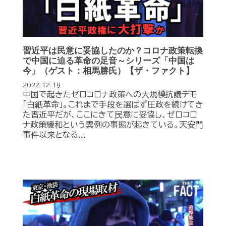
習近平は民意に妥協したのか？コロナ政策転換
で中国に迫る革命の足音～シリーズ「中国は
今」（ゲスト：相馬勝氏）【ザ・ファクト】
2022-12-19
中国で起きたゼロコロナ政策への大規模抗議デモ
「白紙革命」。これまで手段を選ばず圧政を続けてき
た習近平だが、ここにきて民意に妥協し、ゼロコロ
ナ政策緩和という異例の事態が起きている。天安門
事件以来となる...