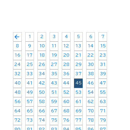
arrow_back
1
2
3
4
5
6
7
8
9
10
11
12
13
14
15
16
17
18
19
20
21
22
23
24
25
26
27
28
29
30
31
32
33
34
35
36
37
38
39
40
41
42
43
44
45
46
47
48
49
50
51
52
53
54
55
56
57
58
59
60
61
62
63
64
65
66
67
68
69
70
71
72
73
74
75
76
77
78
79
80
81
82
83
84
85
86
87