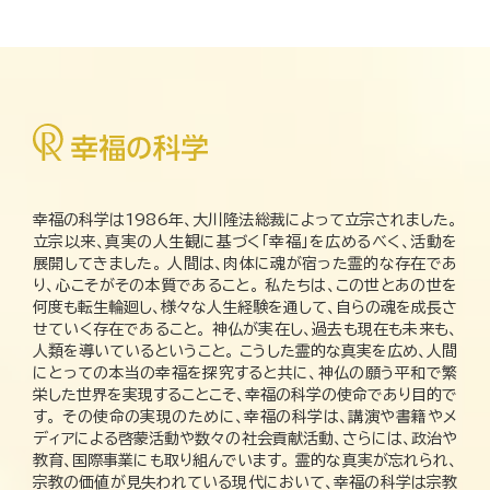
幸福の科学は1986年、大川隆法総裁によって立宗されました。
立宗以来、真実の人生観に基づく「幸福」を広めるべく、活動を
展開してきました。 人間は、肉体に魂が宿った霊的な存在であ
り、心こそがその本質であること。 私たちは、この世とあの世を
何度も転生輪廻し、様々な人生経験を通して、自らの魂を成長さ
せていく存在であること。 神仏が実在し、過去も現在も未来も、
人類を導いているということ。 こうした霊的な真実を広め、人間
にとっての本当の幸福を探究すると共に、神仏の願う平和で繁
栄した世界を実現することこそ、幸福の科学の使命であり目的で
す。 その使命の実現のために、幸福の科学は、講演や書籍やメ
ディアによる啓蒙活動や数々の社会貢献活動、さらには、政治や
教育、国際事業にも取り組んでいます。 霊的な真実が忘れられ、
宗教の価値が見失われている現代において、幸福の科学は宗教