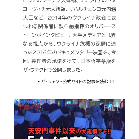
ロシアのプーチン大統領、ウクライナのヤヌ
コーヴィチ元大統領、ザハルチェンコ元内務
大臣など、2014年のウクライナ政変にま
つわる関係者に製作総指揮のオリバー・ス
トーンがインタビュー。大手メディアとは異
なる視点から、ウクライナ危機の深層に迫
った2016年のドキュメンタリー映画を、今
回、製作者の承諾を得て、日本語字幕版を
ザ・ファクトで公開しました。
open_in_new
▶️ ザ・ファクト公式サイトの記事を読む