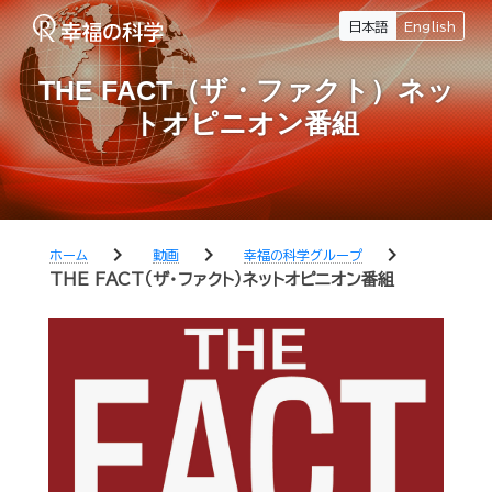
日本語
English
THE FACT（ザ・ファクト）ネッ
トオピニオン番組
chevron_right
chevron_right
chevron_right
ホーム
動画
幸福の科学グループ
THE FACT（ザ・ファクト）ネットオピニオン番組