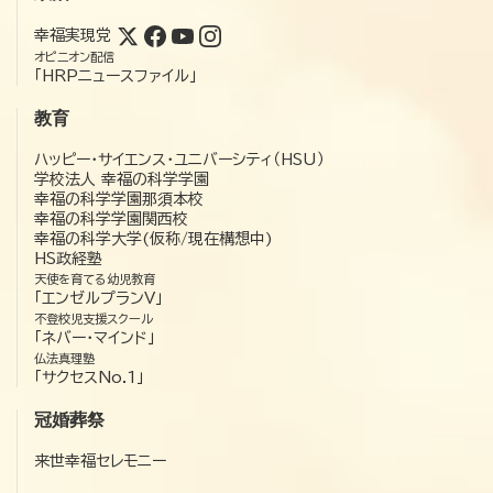
幸福実現党
オピニオン配信
「HRPニュースファイル」
教育
ハッピー・サイエンス・ユニバーシティ（HSU）
学校法人 幸福の科学学園
幸福の科学学園那須本校
幸福の科学学園関西校
幸福の科学大学(仮称/現在構想中)
HS政経塾
天使を育てる幼児教育
「エンゼルプランV」
不登校児支援スクール
「ネバー・マインド」
仏法真理塾
「サクセスNo.1」
冠婚葬祭
来世幸福セレモニー