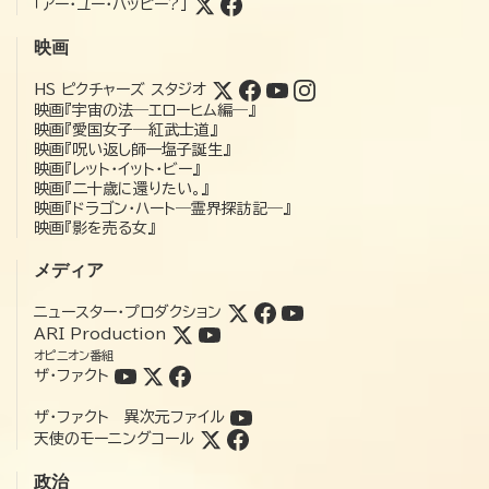
「アー・ユー・ハッピー?」
映画
HS ピクチャーズ スタジオ
映画『宇宙の法―エローヒム編―』
映画『愛国女子―紅武士道』
映画『呪い返し師—塩子誕生』
映画『レット・イット・ビー』
映画『二十歳に還りたい。』
映画『ドラゴン・ハート―霊界探訪記―』
映画『影を売る女』
メディア
ニュースター・プロダクション
ARI Production
オピニオン番組
ザ・ファクト
ザ・ファクト 異次元ファイル
天使のモーニングコール
政治