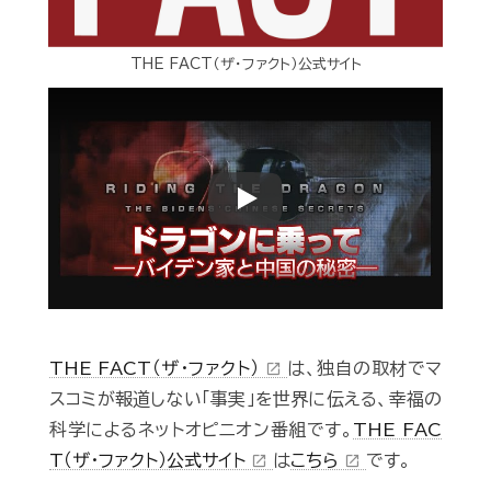
THE FACT（ザ・ファクト）公式サイト
Play
THE FACT（ザ・ファクト）
は、独自の取材でマ
open_in_new
スコミが報道しない「事実」を世界に伝える、幸福の
科学によるネットオピニオン番組です。
THE FAC
T（ザ・ファクト）公式サイト
は
こちら
です。
open_in_new
open_in_new