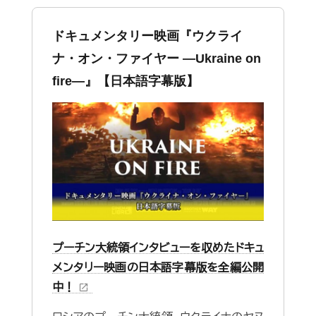
ドキュメンタリー映画『ウクライ
ナ・オン・ファイヤー ―Ukraine on
fire—』【日本語字幕版】
プーチン大統領インタビューを収めたドキュ
メンタリー映画の日本語字幕版を全編公開
中！
open_in_new