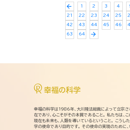
arrow_back
1
2
3
4
21
22
23
24
25
42
43
44
45
46
arrow_forward
63
64
幸福の科学は1986年、大川隆法総裁によって立宗さ
在であり、心こそがその本質であること。 私たちは、
現在も未来も、人類を導いているということ。 こうし
学の使命であり目的です。 その使命の実現のために