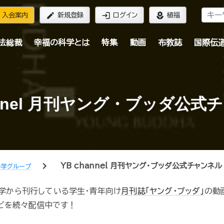
edit
login
local_florist
入会案内
新規登録
ログイン
植福
法総裁
幸福の科学とは
特集
動画
布教誌
国際伝
hannel 月刊ヤング・ブッダ公式
chevron_right
YB channel 月刊ヤング・ブッダ公式チャンネル
科学グループ
学から刊行している学生・青年向け
月刊誌「ヤング・ブッダ」
の動
どを続々配信中です！