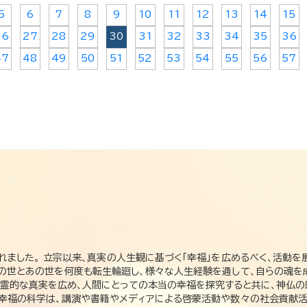
5
6
7
8
9
10
11
12
13
14
15
26
27
28
29
30
31
32
33
34
35
36
47
48
49
50
51
52
53
54
55
56
57
れました。 立宗以来、真実の人生観に基づく「幸福」を広めるべく、活動を
この世とあの世を何度も転生輪廻し、様々な人生経験を通して、自らの魂を
た霊的な真実を広め、人間にとっての本当の幸福を探究すると共に、神仏
、幸福の科学は、講演や書籍やメディアによる啓蒙活動や数々の社会貢献活