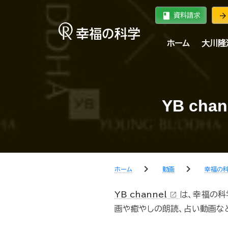
book
arrow_forward
資料請求
ホーム
大川隆
YB c
chevron_right
chevron_right
ホーム
動画
幸福の
YB channel
は、幸福の科
open_in_new
画や癒やしの朗読、占い動画な