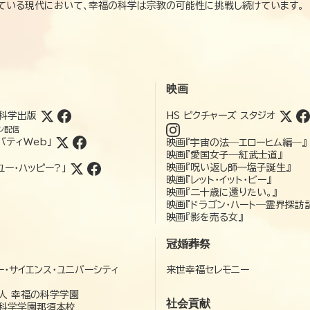
れている現代において、幸福の科学は宗教の可能性に挑戦し続けています。
映画
科学出版
HS ピクチャーズ スタジオ
ン配信
バティWeb」
映画『宇宙の法―エローヒム編―』
映画『愛国女子―紅武士道』
映画『呪い返し師—塩子誕生』
ユー・ハッピー?」
映画『レット・イット・ビー』
映画『二十歳に還りたい。』
映画『ドラゴン・ハート―霊界探訪
映画『影を売る女』
冠婚葬祭
ー・サイエンス・ユニバーシティ
来世幸福セレモニー
）
人 幸福の科学学園
社会貢献
科学学園那須本校