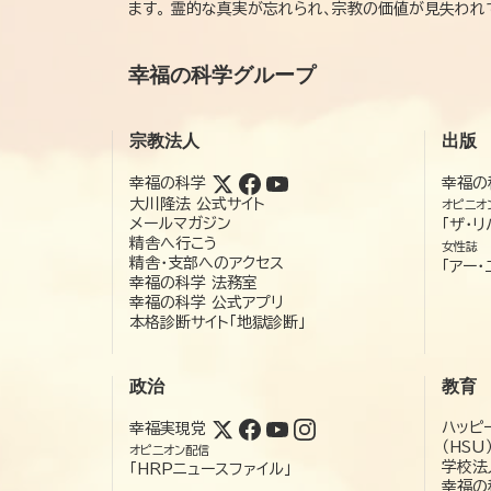
ます。 霊的な真実が忘れられ、宗教の価値が見失わ
幸福の科学グループ
宗教法人
出版
幸福の科学
幸福の
大川隆法 公式サイト
オピニオ
メールマガジン
「ザ・リ
精舎へ行こう
女性誌
精舎・支部へのアクセス
「アー・
幸福の科学 法務室
幸福の科学 公式アプリ
本格診断サイト「地獄診断」
政治
教育
ハッピ
幸福実現党
（HSU
オピニオン配信
学校法
「HRPニュースファイル」
幸福の