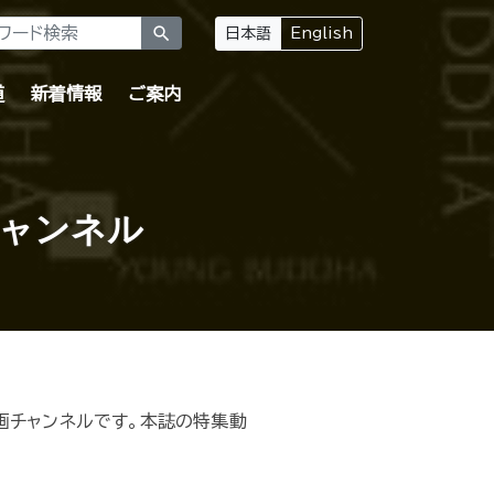
search
日本語
English
道
新着情報
ご案内
チャンネル
画チャンネルです。本誌の特集動