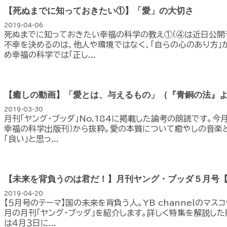
【死ぬまでに知っておきたい①】「愛」の大切さ
2019-04-06
死ぬまでに知っておきたい幸福の科学の教え①（④は近日公開予
不幸を決めるのは、他人や環境ではなく、「自らの心のあり方」
め幸福の科学では「正し...
【癒しの動画】「愛とは、与えるもの」（『青銅の法』
2019-03-30
月刊「ヤング・ブッダ」No.184に掲載した論考の朗読です。今
幸福の科学出版刊）から抜粋。愛の本質について癒やしの音楽と
「良い」と思っ...
【未来を背負うのは君だ！】月刊ヤング・ブッダ５月号
2019-04-20
【５月号のテーマ】国の未来を背負う人。YB channelのマス
月の月刊「ヤング・ブッダ」を紹介します。詳しく特集を解説した
は４月３日に...