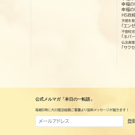
幸福の
幸福の
HS政
天使を育
「エン
不登校児
「ネバー
仏法真理
「サクセ
公式メルマガ「本日の一転語」
毎朝8時に大川隆法総裁ご著書より抜粋メッセージが届きます！
登