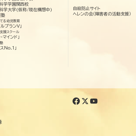
科学学園関西校
自殺防止サイト
科学大学(仮称/現在構想中)
ヘレンの会（障害者の活動支援）
経塾
てる幼児教育
ゼルプランV」
支援スクール
・マインド」
塾
スNo.1」
録