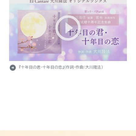
arrow_circle_right
『十年目の君・十年目の恋』（作詞・作曲：大川隆法）