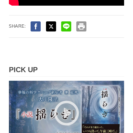
print
SHARE:
PICK UP