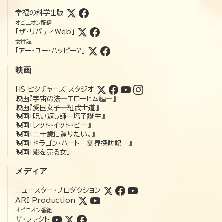
幸福の科学出版
オピニオン配信
「ザ・リバティWeb」
女性誌
「アー・ユー・ハッピー?」
映画
HS ピクチャーズ スタジオ
映画『宇宙の法―エローヒム編―』
映画『愛国女子―紅武士道』
映画『呪い返し師—塩子誕生』
映画『レット・イット・ビー』
映画『二十歳に還りたい。』
映画『ドラゴン・ハート―霊界探訪記―』
映画『影を売る女』
メディア
ニュースター・プロダクション
ARI Production
オピニオン番組
ザ・ファクト