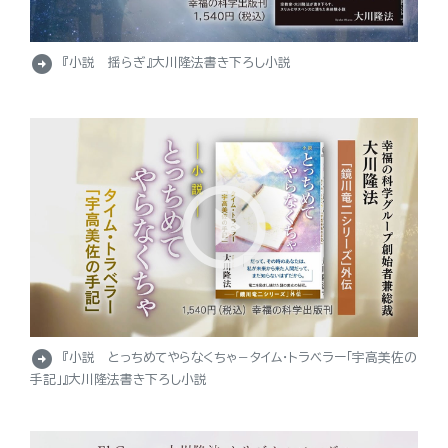
arrow_circle_right
『小説 揺らぎ』大川隆法書き下ろし小説
arrow_circle_right
『小説 とっちめてやらなくちゃ－タイム・トラベラー「宇高美佐の
手記」』大川隆法書き下ろし小説