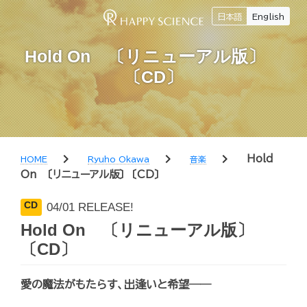
日本語
English
Hold On 〔リニューアル版〕
〔CD〕
chevron_right
chevron_right
chevron_right
Hold
HOME
Ryuho Okawa
音楽
On 〔リニューアル版〕 〔CD〕
CD
04/01 RELEASE!
Hold On 〔リニューアル版〕
〔CD〕
愛の魔法がもたらす、出逢いと希望――