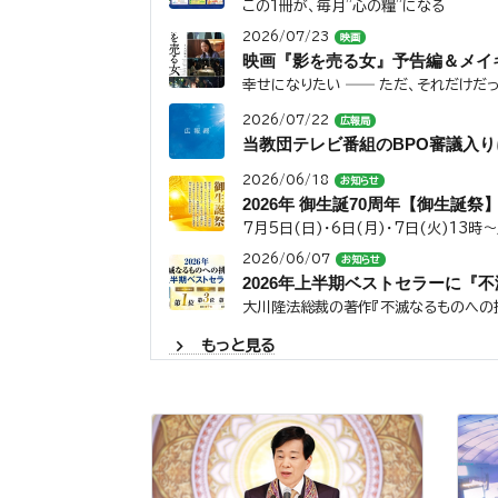
この1冊が、毎月"心の糧"になる
2026/07/23
映画
映画『影を売る女』予告編＆メイ
幸せになりたい ―― ただ、それだけだっ
2026/07/22
広報局
当教団テレビ番組のBPO審議入
2026/06/18
お知らせ
2026年 御生誕70周年【御生誕祭
7月5日(日)・6日(月)・7日(火)1
2026/06/07
お知らせ
2026年上半期ベストセラーに『
大川隆法総裁の著作『不滅なるものへの挑
chevron_right
もっと見る