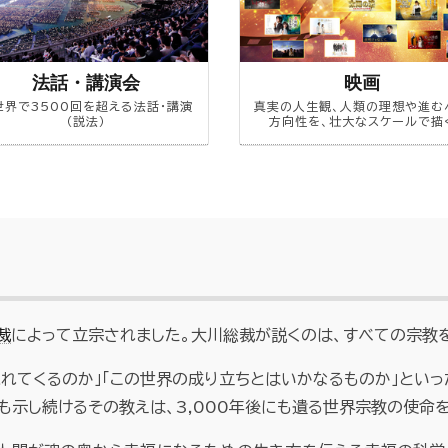
法話・講演会
映画
世界で3500回を超える法話・講演
真実の人生観、人類の理想や進む
（説法）
方向性を、壮大なスケールで描
裁
によって立宗されました。大川総裁が説くのは、すべての宗教
まれてくるのか」「この世界の成り立ちとはいかなるものか」といっ
も示し続けるその教えは、3,000年後にも遺る世界宗教の使命