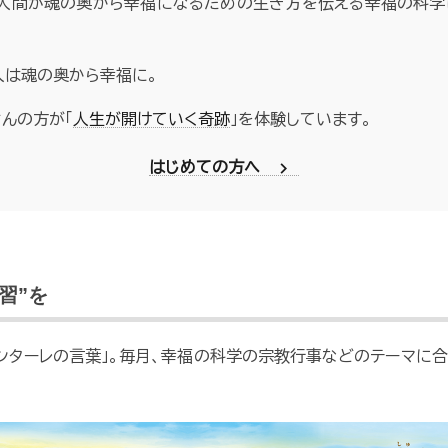
人間が魂の奥から幸福になるための生き方を伝える幸福の科学
人は魂の奥から幸福に。
んの方が「
人生が開けていく奇跡
」を体験しています。
chevron_right
はじめての方へ
習”を
カンターレの言葉」。毎月、幸福の科学の宗教行事などのテーマに