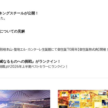
キングスチールが公開！
た。
りについての見解
】
3時～別格本山・聖地エル・カンターレ生誕館にて御生誕70周年【御生誕祭式典】開催
不滅なるものへの挑戦』がランクイン！
戦』が2026年上半期ベストセラーにランクイン！