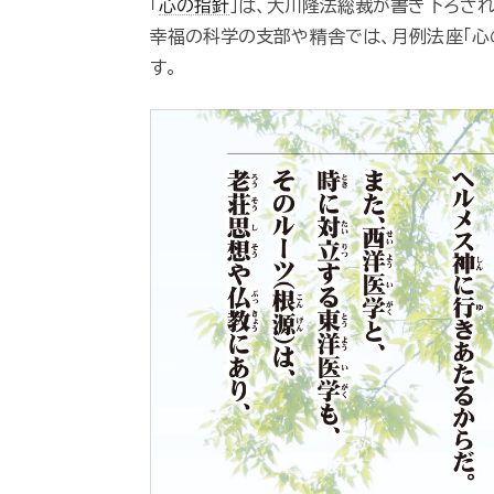
「
心の指針
」は、大川隆法総裁が書き下ろされ
幸福の科学の支部や精舎では、月例法座「心
す。