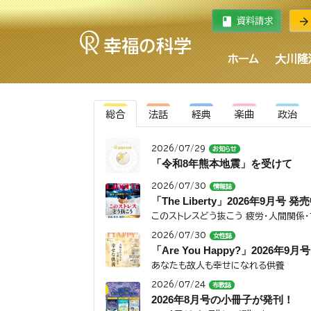
book
arrow_forward
資料請求
ホーム
大川隆
総合
法話
経典
楽曲
政治
2026/07/29
お知らせ
「令和8年熊本地震」を受けて
2026/07/30
情報誌
「The Liberty」2026年9月号 発
このストレスどう抜こう 疲労・人間関係
2026/07/30
女性誌
「Are You Happy?」2026年9
あなたも故人も幸せになれる供養
2026/07/24
布教誌
2026年8月号の小冊子が発刊！