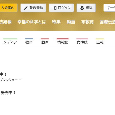
edit
login
local_florist
入会案内
新規登録
ログイン
植福
法総裁
幸福の科学とは
特集
動画
布教誌
国際伝
メディア
教育
動画
情報誌
女性誌
広報
売中！
・プレッシャー…
月号 発売中！