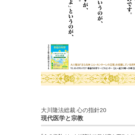
大川隆法総裁 心の指針20
現代医学と宗教