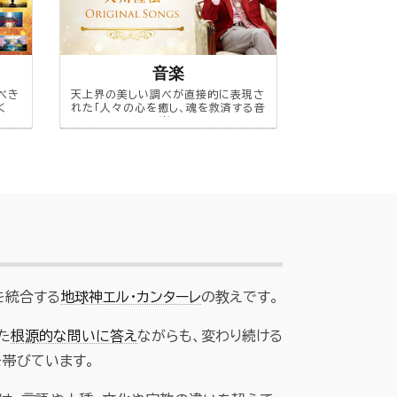
音楽
べき
天上界の美しい調べが直接的に表現さ
く
れた「人々の心を癒し、魂を救済する音
楽」
を統合する
地球神エル・カンターレ
の教えです。
た
根源的な問いに答え
ながらも、変わり続ける
を帯びています。