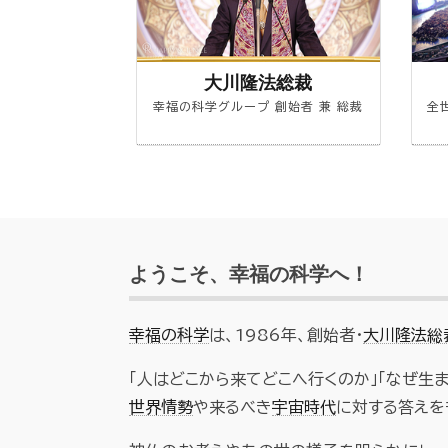
大川隆法総裁
幸福の科学グループ 創始者 兼 総裁
全
ようこそ、幸福の科学へ！
幸福の科学
は、1986年、創始者・
大川隆法総
「人はどこから来てどこへ行くのか」「なぜ生
世界情勢
や来るべき
宇宙時代
に対する答えを