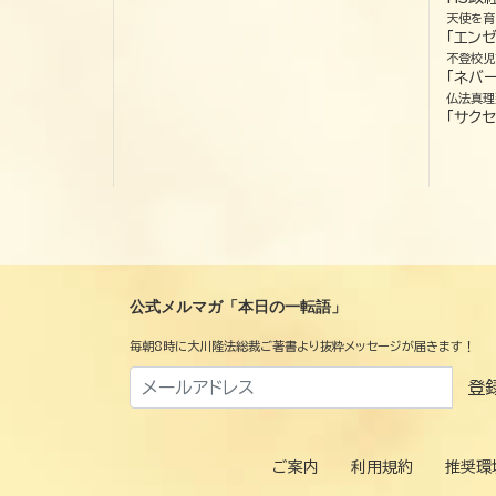
天使を育
「エン
不登校児
「ネバー
仏法真理
「サクセ
公式メルマガ「本日の一転語」
毎朝8時に大川隆法総裁ご著書より抜粋メッセージが届きます！
登
ご案内
利用規約
推奨環