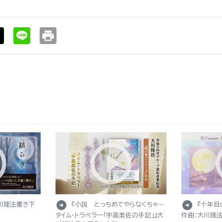
print
arrow_circle_right
arrow_circle_right
川隆法書き下
『小説 とっちめてやらなくちゃ－
『十年目
タイム・トラベラー「宇高美佐の手記」』大
作曲：大川隆法