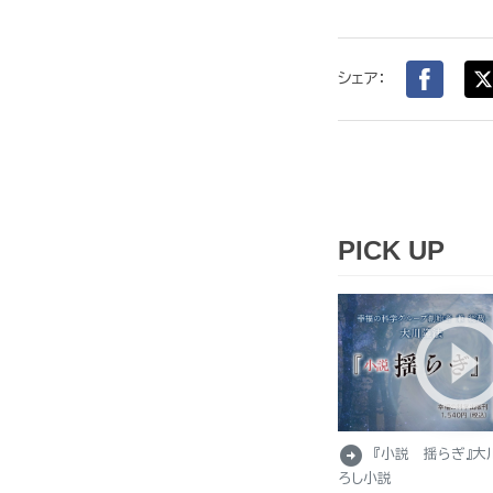
シェア：
PICK UP
arrow_circle_right
『小説 揺らぎ』大
ろし小説