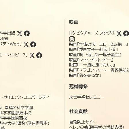
映画
科学出版
HS ピクチャーズ スタジオ
ン配信
バティWeb」
映画『宇宙の法―エローヒム編―』
映画『愛国女子―紅武士道』
映画『呪い返し師—塩子誕生』
ユー・ハッピー?」
映画『レット・イット・ビー』
映画『二十歳に還りたい。』
映画『ドラゴン・ハート―霊界探訪
映画『影を売る女』
冠婚葬祭
ー・サイエンス・ユニバーシティ
来世幸福セレモニー
）
人 幸福の科学学園
社会貢献
科学学園那須本校
科学学園関西校
自殺防止サイト
科学大学(仮称/現在構想中)
ヘレンの会（障害者の活動支援）
経塾