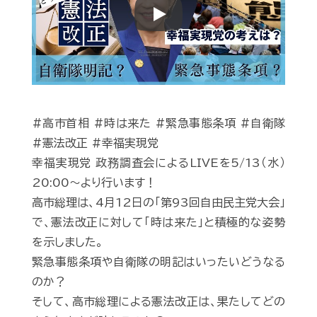
Play
#高市首相 #時は来た #緊急事態条項 #自衛隊
#憲法改正 #幸福実現党
幸福実現党 政務調査会によるLIVEを5/13（水）
20:00〜より行います！
高市総理は、4月12日の「第93回自由民主党大会」
で、憲法改正に対して「時は来た」と積極的な姿勢
を示しました。
緊急事態条項や自衛隊の明記はいったいどうなる
のか？
そして、高市総理による憲法改正は、果たしてどの