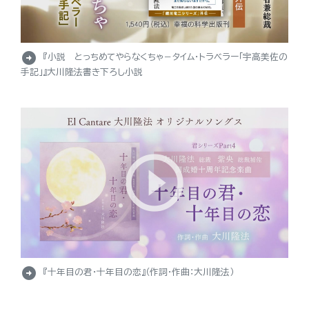
arrow_circle_right
『小説 とっちめてやらなくちゃ－タイム・トラベラー「宇高美佐の
手記」』大川隆法書き下ろし小説
arrow_circle_right
『十年目の君・十年目の恋』（作詞・作曲：大川隆法）