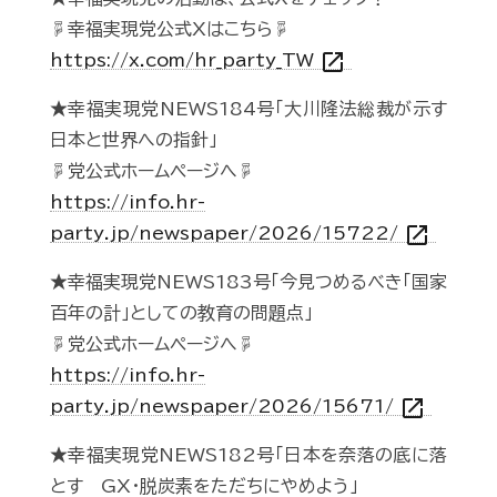
☟幸福実現党公式Xはこちら☟
open_in_new
https://x.com/hr_party_TW
★幸福実現党NEWS184号「大川隆法総裁が示す
日本と世界への指針」
☟党公式ホームページへ☟
https://info.hr-
open_in_new
party.jp/newspaper/2026/15722/
★幸福実現党NEWS183号「今見つめるべき「国家
百年の計」としての教育の問題点」
☟党公式ホームページへ☟
https://info.hr-
open_in_new
party.jp/newspaper/2026/15671/
★幸福実現党NEWS182号「日本を奈落の底に落
とす GX・脱炭素をただちにやめよう」