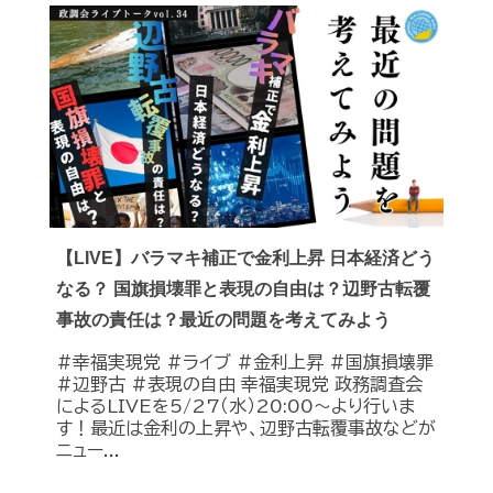
【LIVE】バラマキ補正で金利上昇 日本経済どう
なる？ 国旗損壊罪と表現の自由は？辺野古転覆
事故の責任は？最近の問題を考えてみよう
#幸福実現党 #ライブ #金利上昇 #国旗損壊罪
#辺野古 #表現の自由 幸福実現党 政務調査会
によるLIVEを5/27（水）20:00〜より行いま
す！最近は金利の上昇や、辺野古転覆事故などが
ニュー...