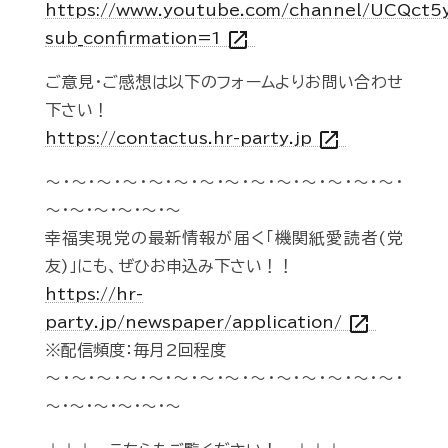
https://www.youtube.com/channel/UCQct
open_in_new
sub_confirmation=1
ご意見・ご感想は以下のフォームよりお問い合わせ
下さい！
open_in_new
https://contactus.hr-party.jp
～・～・～・～・～・～・～・～・～・～・～・～・～・～・
～・～・～・～・～・～
幸福実現党の最新情報が届く「機関紙愛読者(党
友)」にも、ぜひお申込み下さい！！
https://hr-
open_in_new
party.jp/newspaper/application/
※配信頻度：毎月2回程度
～・～・～・～・～・～・～・～・～・～・～・～・～・～・
～・～・～・～・～・～