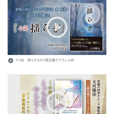
arrow_circle_right
『小説 揺らぎ』大川隆法書き下ろし小説