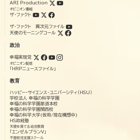
ARI Production
オピニオン番組
ザ・ファクト
ザ・ファクト 異次元ファイル
天使のモーニングコール
政治
幸福実現党
オピニオン配信
「HRPニュースファイル」
教育
ハッピー・サイエンス・ユニバーシティ（HSU）
学校法人 幸福の科学学園
幸福の科学学園那須本校
幸福の科学学園関西校
幸福の科学大学(仮称/現在構想中)
HS政経塾
天使を育てる幼児教育
「エンゼルプランV」
不登校児支援スクール