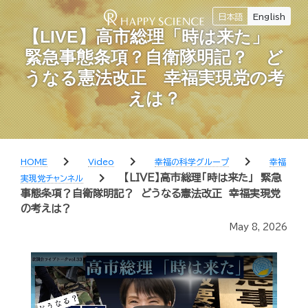
日本語
English
【LIVE】高市総理「時は来た」
緊急事態条項？自衛隊明記？ ど
うなる憲法改正 幸福実現党の考
えは？
chevron_right
chevron_right
chevron_right
HOME
Video
幸福の科学グループ
幸福
chevron_right
【LIVE】高市総理「時は来た」 緊急
実現党チャンネル
事態条項？自衛隊明記？ どうなる憲法改正 幸福実現党
の考えは？
May 8, 2026