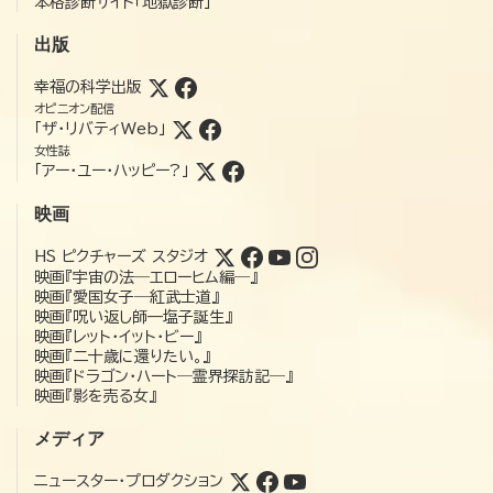
本格診断サイト「地獄診断」
出版
幸福の科学出版
オピニオン配信
「ザ・リバティWeb」
女性誌
「アー・ユー・ハッピー?」
映画
HS ピクチャーズ スタジオ
映画『宇宙の法―エローヒム編―』
映画『愛国女子―紅武士道』
映画『呪い返し師—塩子誕生』
映画『レット・イット・ビー』
映画『二十歳に還りたい。』
映画『ドラゴン・ハート―霊界探訪記―』
映画『影を売る女』
メディア
ニュースター・プロダクション