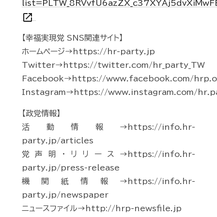
list=PLTW_8RVvfU6azZX_c37XYAj5dvXiMwF
open_in_new
【幸福実現党 SNS関連サイト】
ホームページ→https://hr-party.jp
Twitter→https://twitter.com/hr_party_TW
Facebook→https://www.facebook.com/hrp.of
Instagram→https://www.instagram.com/hr.p
【政党情報】
活動情報→https://info.hr-
party.jp/articles
党声明・リリース→https://info.hr-
party.jp/press-release
機関紙情報→https://info.hr-
party.jp/newspaper
ニュースファイル→http://hrp-newsfile.jp