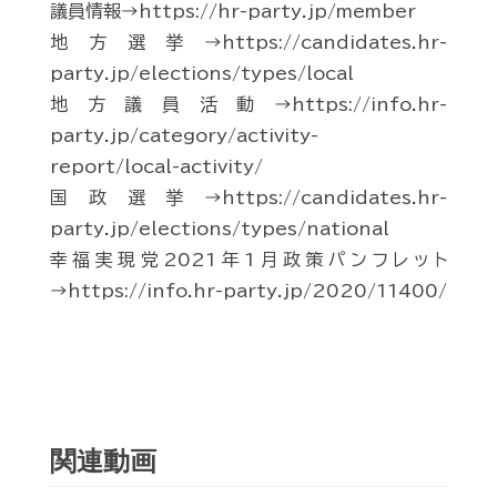
議員情報→https://hr-party.jp/member
地方選挙→https://candidates.hr-
party.jp/elections/types/local
地方議員活動→https://info.hr-
party.jp/category/activity-
report/local-activity/
国政選挙→https://candidates.hr-
party.jp/elections/types/national
幸福実現党2021年1月政策パンフレット
→https://info.hr-party.jp/2020/11400/
関連動画