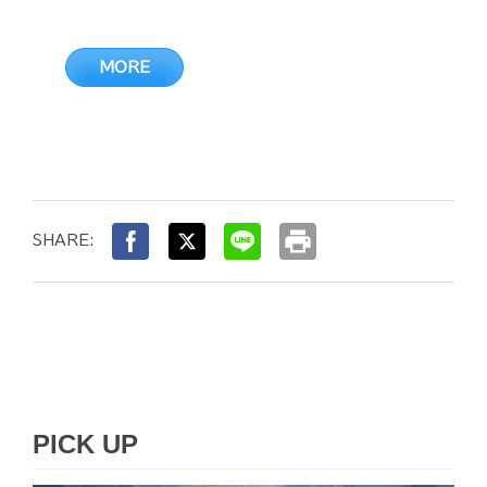
MORE
print
SHARE:
PICK UP