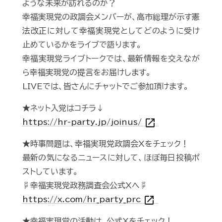
ような未来が訪れるのか？
幸福実現党の政調会メンバーが、高市総理が示す憲
法改正に対して幸福実現党としてどのように受け
止めているかをライブで語ります。
幸福実現党ライブトークでは、最新情報を交えなが
ら幸福実現党の提言をお届けします。
LIVEでは、皆さんにチャットでご参加頂けます。
★ネット入党はコチラ↓
open_in_new
https://hr-party.jp/joinus/
★時事問題は、幸福実現党政調会Xをチェック！
最新の気になるニュースに対して、ほぼ毎日投稿ポ
ストしています。
☟幸福実現党政務調査会公式Xへ☟
open_in_new
https://x.com/hr_party_prc
★幸福実現党の活動は、公式Xをチェック！