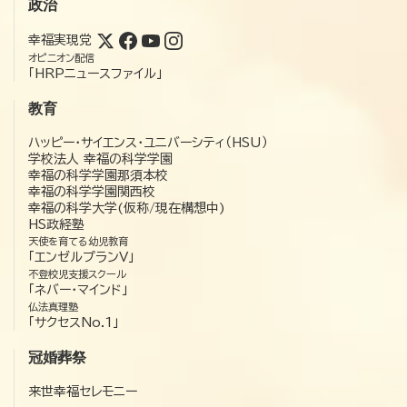
政治
幸福実現党
オピニオン配信
「HRPニュースファイル」
教育
ハッピー・サイエンス・ユニバーシティ（HSU）
学校法人 幸福の科学学園
幸福の科学学園那須本校
幸福の科学学園関西校
幸福の科学大学(仮称/現在構想中)
HS政経塾
天使を育てる幼児教育
「エンゼルプランV」
不登校児支援スクール
「ネバー・マインド」
仏法真理塾
「サクセスNo.1」
冠婚葬祭
来世幸福セレモニー