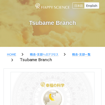
日本語
English
Tsubame Branch
chevron_right
chevron_right
HOME
精舎・支部へのアクセス
精舎・支部一覧
chevron_right
Tsubame Branch