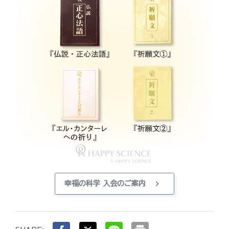
chevron_right
幸福の科学 入会のご案内