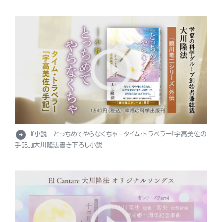
arrow_circle_right
『小説 とっちめてやらなくちゃ－タイム・トラベラー「宇高美佐の
手記」』大川隆法書き下ろし小説