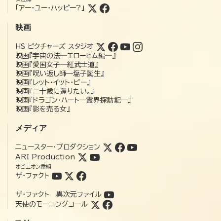
「アー・ユー・ハッピー?」
映画
HS ピクチャーズ スタジオ
映画『宇宙の法―エローヒム編―』
映画『愛国女子―紅武士道』
映画『呪い返し師—塩子誕生』
映画『レット・イット・ビー』
映画『二十歳に還りたい。』
映画『ドラゴン・ハート―霊界探訪記―』
映画『影を売る女』
メディア
ニュースター・プロダクション
ARI Production
オピニオン番組
ザ・ファクト
ザ・ファクト 異次元ファイル
天使のモーニングコール