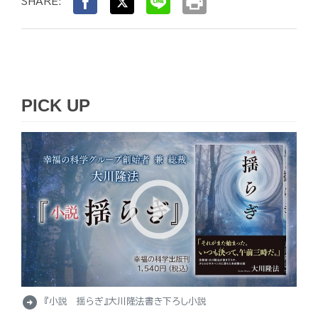
print
SHARE:
PICK UP
arrow_circle_right
『小説 揺らぎ』大川隆法書き下ろし小説