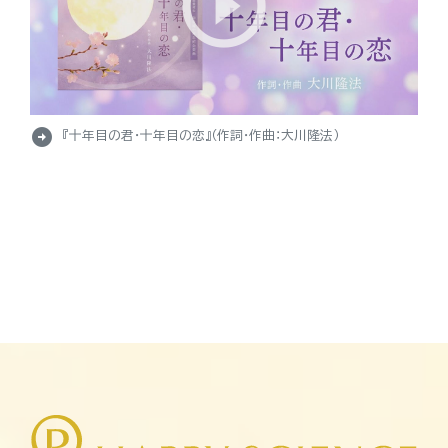
arrow_circle_right
『十年目の君・十年目の恋』（作詞・作曲：大川隆法）