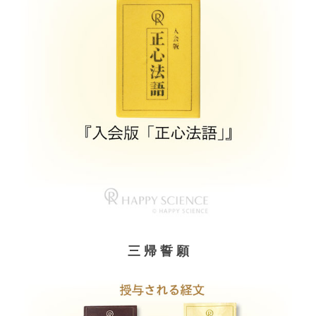
三 帰 誓 願