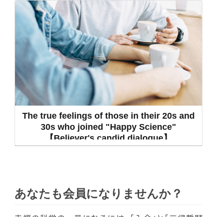
The true feelings of those in their 20s and
30s who joined "Happy Science"
【Believer's candid dialogue】
あなたも会員になりませんか？