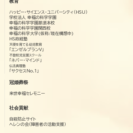
教育
ハッピー・サイエンス・ユニバーシティ（HSU）
学校法人 幸福の科学学園
幸福の科学学園那須本校
幸福の科学学園関西校
幸福の科学大学(仮称/現在構想中)
HS政経塾
天使を育てる幼児教育
「エンゼルプランV」
不登校児支援スクール
「ネバー・マインド」
仏法真理塾
「サクセスNo.1」
冠婚葬祭
来世幸福セレモニー
社会貢献
自殺防止サイト
ヘレンの会（障害者の活動支援）