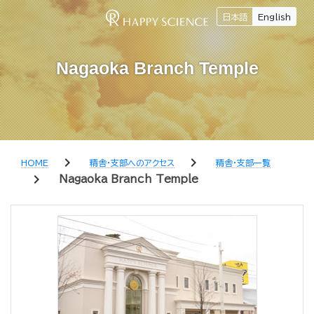
日本語
English
Nagaoka Branch Temple
chevron_right
chevron_right
HOME
精舎・支部へのアクセス
精舎・支部一覧
chevron_right
Nagaoka Branch Temple