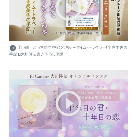
arrow_circle_right
『小説 とっちめてやらなくちゃ－タイム・トラベラー「宇高美佐の
手記」』大川隆法書き下ろし小説