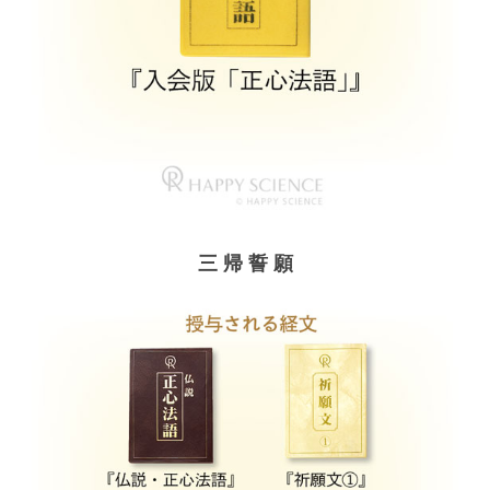
三 帰 誓 願