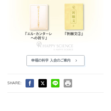
chevron_right
幸福の科学 入会のご案内
print
SHARE: