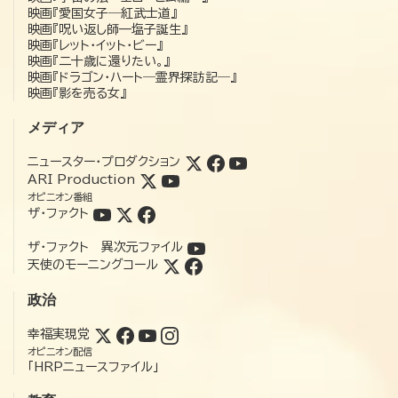
映画『愛国女子―紅武士道』
映画『呪い返し師—塩子誕生』
映画『レット・イット・ビー』
映画『二十歳に還りたい。』
映画『ドラゴン・ハート―霊界探訪記―』
映画『影を売る女』
メディア
ニュースター・プロダクション
ARI Production
オピニオン番組
ザ・ファクト
ザ・ファクト 異次元ファイル
天使のモーニングコール
政治
幸福実現党
オピニオン配信
「HRPニュースファイル」