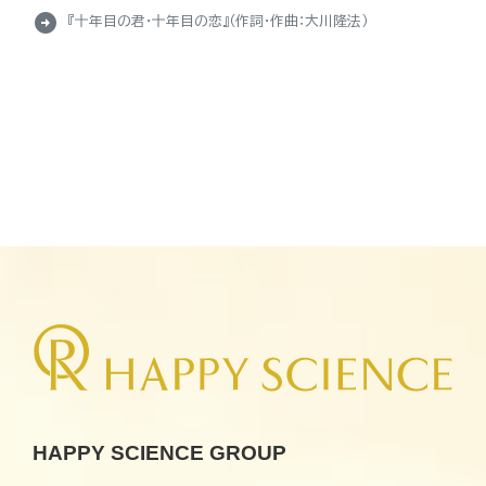
arrow_circle_right
『十年目の君・十年目の恋』（作詞・作曲：大川隆法）
HAPPY SCIENCE GROUP