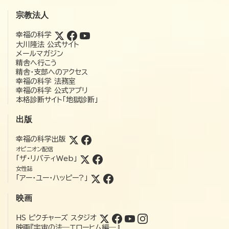
宗教法人
幸福の科学
大川隆法 公式サイト
メールマガジン
精舎へ行こう
精舎・支部へのアクセス
幸福の科学 法務室
幸福の科学 公式アプリ
本格診断サイト「地獄診断」
出版
幸福の科学出版
オピニオン配信
「ザ・リバティWeb」
女性誌
「アー・ユー・ハッピー?」
映画
HS ピクチャーズ スタジオ
映画『宇宙の法―エローヒム編―』