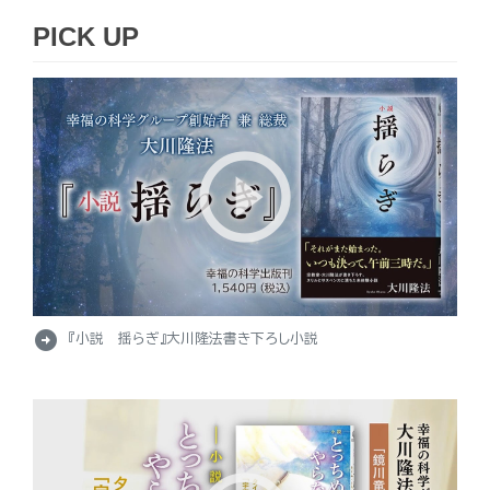
PICK UP
arrow_circle_right
『小説 揺らぎ』大川隆法書き下ろし小説