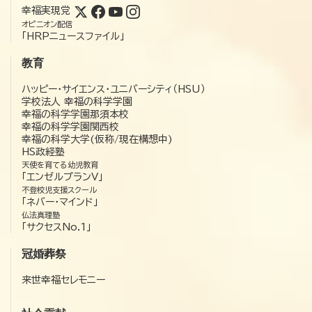
幸福実現党
オピニオン配信
「HRPニュースファイル」
教育
ハッピー・サイエンス・ユニバーシティ（HSU）
学校法人 幸福の科学学園
幸福の科学学園那須本校
幸福の科学学園関西校
幸福の科学大学(仮称/現在構想中)
HS政経塾
天使を育てる幼児教育
「エンゼルプランV」
不登校児支援スクール
「ネバー・マインド」
仏法真理塾
「サクセスNo.1」
冠婚葬祭
来世幸福セレモニー