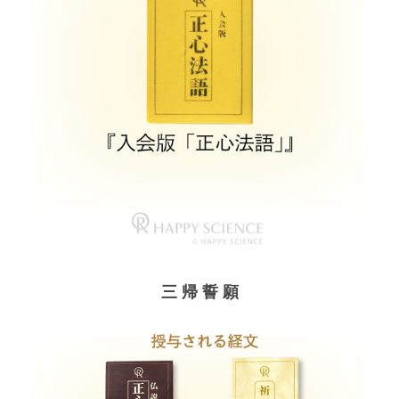
三 帰 誓 願