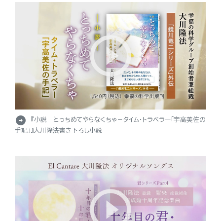
arrow_circle_right
『小説 とっちめてやらなくちゃ－タイム・トラベラー「宇高美佐の
手記」』大川隆法書き下ろし小説