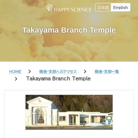
日本語
English
Takayama Branch Temple
chevron_right
chevron_right
HOME
精舎・支部へのアクセス
精舎・支部一覧
chevron_right
Takayama Branch Temple