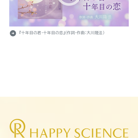
arrow_circle_right
『十年目の君・十年目の恋』（作詞・作曲：大川隆法）