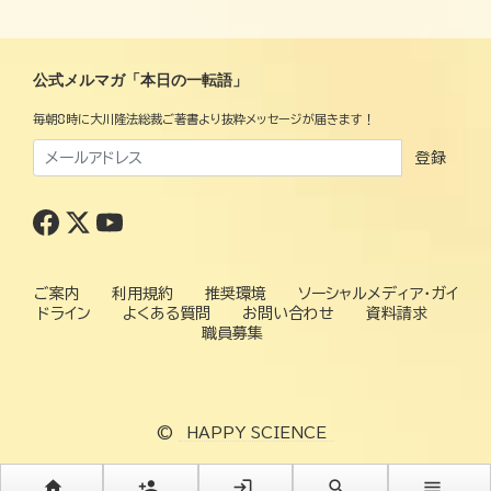
公式メルマガ「本日の一転語」
毎朝8時に大川隆法総裁ご著書より抜粋メッセージが届きます！
登録
ご案内
利用規約
推奨環境
ソーシャルメディア・ガイ
ドライン
よくある質問
お問い合わせ
資料請求
職員募集
©
HAPPY SCIENCE
home
person_add
login
search
menu