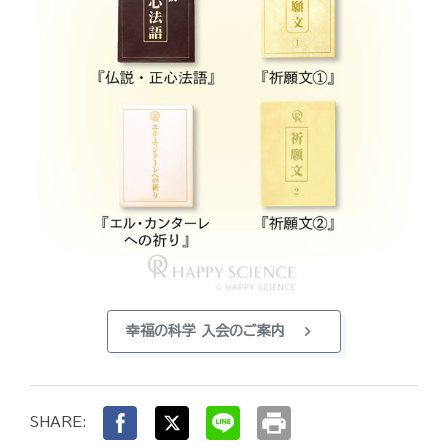
chevron_right
幸福の科学 入会のご案内
print
SHARE: