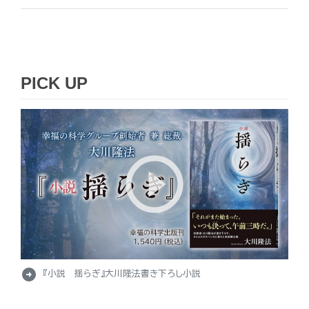
PICK UP
arrow_circle_right
『小説 揺らぎ』大川隆法書き下ろし小説