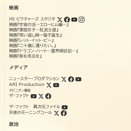
映画
HS ピクチャーズ スタジオ
映画『宇宙の法―エローヒム編―』
映画『愛国女子―紅武士道』
映画『呪い返し師—塩子誕生』
映画『レット・イット・ビー』
映画『二十歳に還りたい。』
映画『ドラゴン・ハート―霊界探訪記―』
映画『影を売る女』
メディア
ニュースター・プロダクション
ARI Production
オピニオン番組
ザ・ファクト
ザ・ファクト 異次元ファイル
天使のモーニングコール
政治