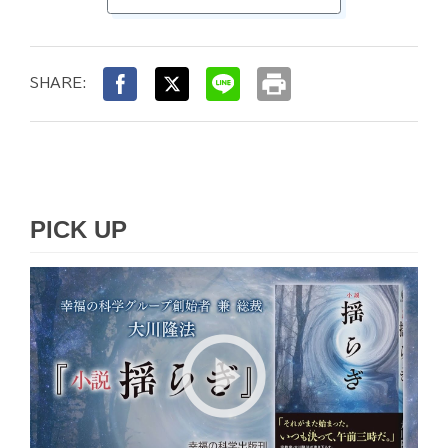
print
SHARE:
PICK UP