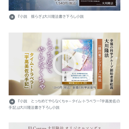
arrow_circle_right
『小説 揺らぎ』大川隆法書き下ろし小説
arrow_circle_right
『小説 とっちめてやらなくちゃ－タイム・トラベラー「宇高美佐の
手記」』大川隆法書き下ろし小説