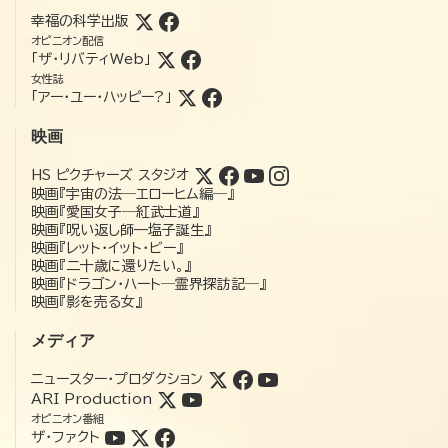
幸福の科学出版
オピニオン配信
「ザ・リバティWeb」
女性誌
「アー・ユー・ハッピー?」
映画
HS ピクチャーズ スタジオ
映画『宇宙の法―エローヒム編―』
映画『愛国女子―紅武士道』
映画『呪い返し師—塩子誕生』
映画『レット・イット・ビー』
映画『二十歳に還りたい。』
映画『ドラゴン・ハート―霊界探訪記―』
映画『影を売る女』
メディア
ニュースター・プロダクション
ARI Production
オピニオン番組
ザ・ファクト