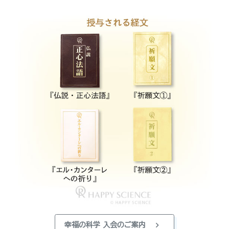
chevron_right
幸福の科学 入会のご案内