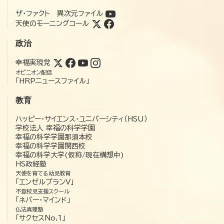
ザ・ファクト 異次元ファイル
天使のモーニングコール
政治
幸福実現党
オピニオン配信
「HRPニュースファイル」
教育
ハッピー・サイエンス・ユニバーシティ（HSU）
学校法人 幸福の科学学園
幸福の科学学園那須本校
幸福の科学学園関西校
幸福の科学大学(仮称/現在構想中)
HS政経塾
天使を育てる幼児教育
「エンゼルプランV」
不登校児支援スクール
「ネバー・マインド」
仏法真理塾
「サクセスNo.1」