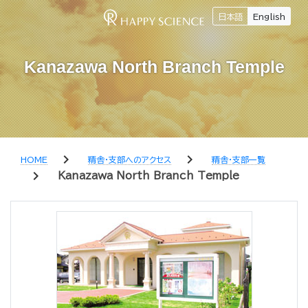
日本語
English
Kanazawa North Branch Temple
chevron_right
chevron_right
HOME
精舎・支部へのアクセス
精舎・支部一覧
chevron_right
Kanazawa North Branch Temple