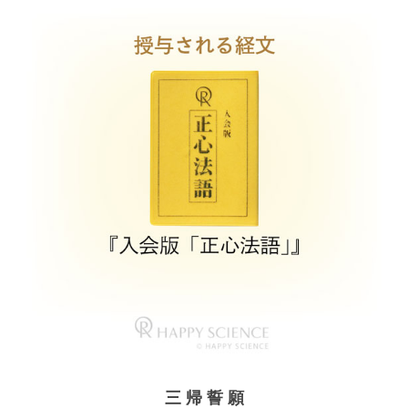
三 帰 誓 願