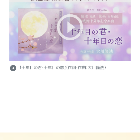
arrow_circle_right
『十年目の君・十年目の恋』（作詞・作曲：大川隆法）