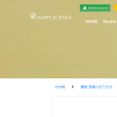
book
a
Get Brochure
HOME
Ryuho
chevron_right
c
HOME
精舎・支部へのアクセス