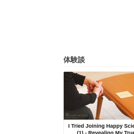
体験談
I Tried Joining Happy Sci
(1) - Revealing My Tru