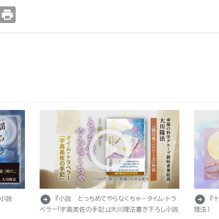
print
arrow_circle_right
arrow_circle_right
し小説
『小説 とっちめてやらなくちゃ－タイム・トラ
『
ベラー「宇高美佐の手記」』大川隆法書き下ろし小説
隆法）