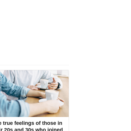
 true feelings of those in
ir 20s and 30s who joined