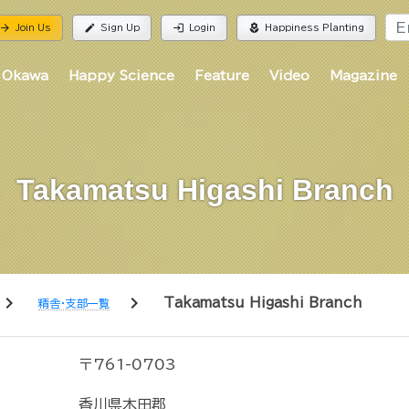
rrow_forward
edit
login
local_florist
Join Us
Sign Up
Login
Happiness Planting
 Okawa
Happy Science
Feature
Video
Magazine
Takamatsu Higashi Branch
hevron_right
chevron_right
Takamatsu Higashi Branch
精舎・支部一覧
〒761-0703
香川県木田郡