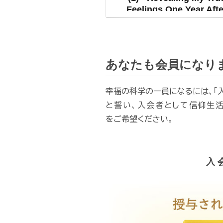
Feelings One Year Afte
Joining -
あなたも会員になり
幸福の科学の一員になるには、「入
と誓い、入会者として信仰生活
をご希望ください。
入 