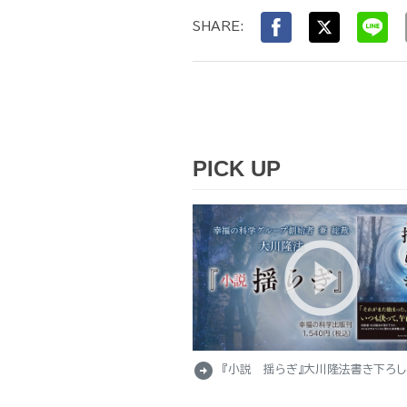
SHARE:
PICK UP
arrow_circle_right
『小説 揺らぎ』大川隆法書き下ろ