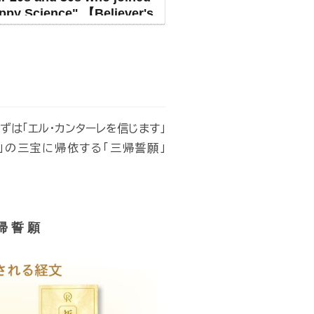
ppy Science" 【Believer's
candid dialogue】
ずは「エル・カンターレを信じます」
」の三宝に帰依する「三帰誓願」
帰 誓 願