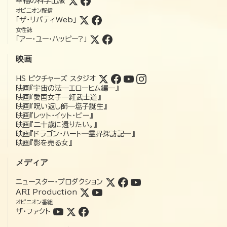
幸福の科学出版
オピニオン配信
「ザ・リバティWeb」
女性誌
「アー・ユー・ハッピー?」
映画
HS ピクチャーズ スタジオ
映画『宇宙の法―エローヒム編―』
映画『愛国女子―紅武士道』
映画『呪い返し師—塩子誕生』
映画『レット・イット・ビー』
映画『二十歳に還りたい。』
映画『ドラゴン・ハート―霊界探訪記―』
映画『影を売る女』
メディア
ニュースター・プロダクション
ARI Production
オピニオン番組
ザ・ファクト