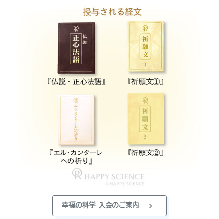
chevron_right
幸福の科学 入会のご案内