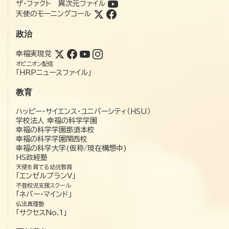
ザ・ファクト 異次元ファイル
天使のモーニングコール
政治
幸福実現党
オピニオン配信
「HRPニュースファイル」
教育
ハッピー・サイエンス・ユニバーシティ（HSU）
学校法人 幸福の科学学園
幸福の科学学園那須本校
幸福の科学学園関西校
幸福の科学大学(仮称/現在構想中)
HS政経塾
天使を育てる幼児教育
「エンゼルプランV」
不登校児支援スクール
「ネバー・マインド」
仏法真理塾
「サクセスNo.1」