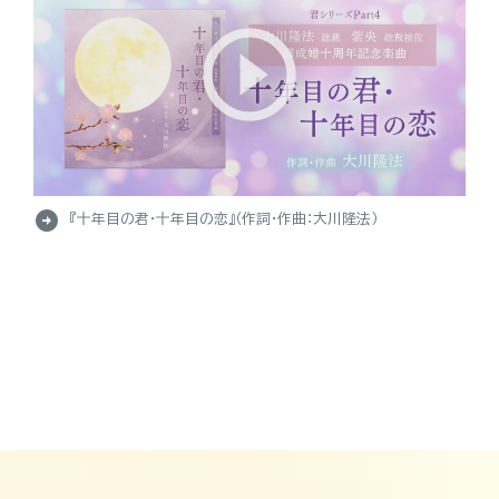
arrow_circle_right
『十年目の君・十年目の恋』（作詞・作曲：大川隆法）