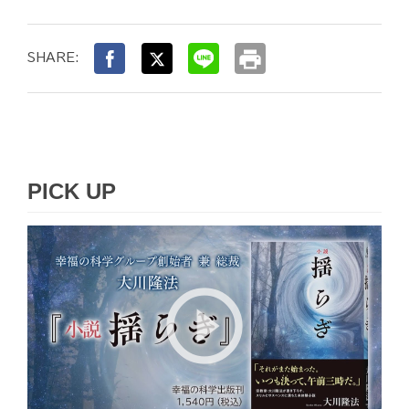
print
SHARE:
PICK UP