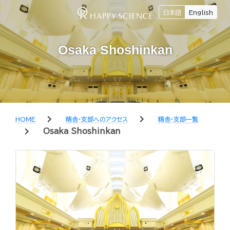
日本語
English
Osaka Shoshinkan
chevron_right
chevron_right
HOME
精舎・支部へのアクセス
精舎・支部一覧
chevron_right
Osaka Shoshinkan