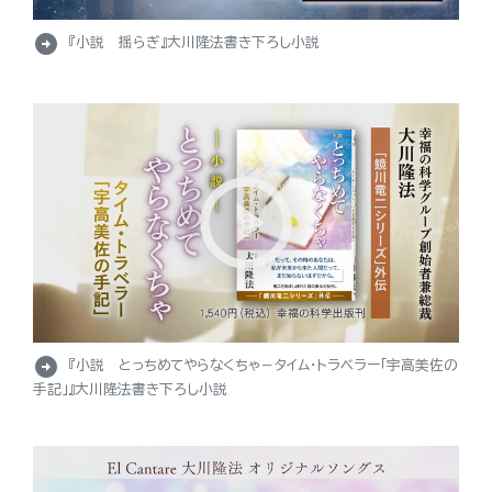
arrow_circle_right
『小説 揺らぎ』大川隆法書き下ろし小説
arrow_circle_right
『小説 とっちめてやらなくちゃ－タイム・トラベラー「宇高美佐の
手記」』大川隆法書き下ろし小説