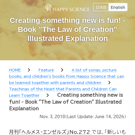
日本語
English
Creating something new is fun! -
Book "The Law of Creation"
Illustrated Explanation
chevron_right
chevron_right
HOME
Feature
A list of songs, picture
books, and children's books from Happy Science that can
chevron_right
be learned together with parents and children
Teachings of the Heart that Parents and Children Can
chevron_right
Creating something new is
Learn Together
fun! - Book "The Law of Creation" Illustrated
Explanation
Nov. 3, 2018
（Last Update:
June 14, 2026
）
月刊「ヘルメス・エンゼルズ」No.272
では、「新しいも