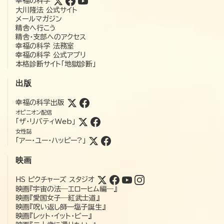
幸福の科学
大川隆法 公式サイト
メールマガジン
精舎へ行こう
精舎・支部へのアクセス
幸福の科学 法務室
幸福の科学 公式アプリ
本格診断サイト「地獄診断」
出版
幸福の科学出版
オピニオン配信
「ザ・リバティWeb」
女性誌
「アー・ユー・ハッピー?」
映画
HS ピクチャーズ スタジオ
映画『宇宙の法―エローヒム編―』
映画『愛国女子―紅武士道』
映画『呪い返し師—塩子誕生』
映画『レット・イット・ビー』