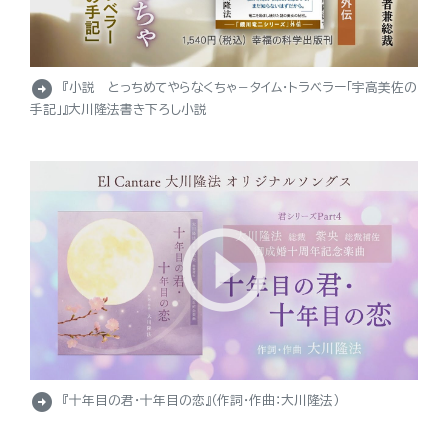
arrow_circle_right
『小説 とっちめてやらなくちゃ－タイム・トラベラー「宇高美佐の
手記」』大川隆法書き下ろし小説
arrow_circle_right
『十年目の君・十年目の恋』（作詞・作曲：大川隆法）