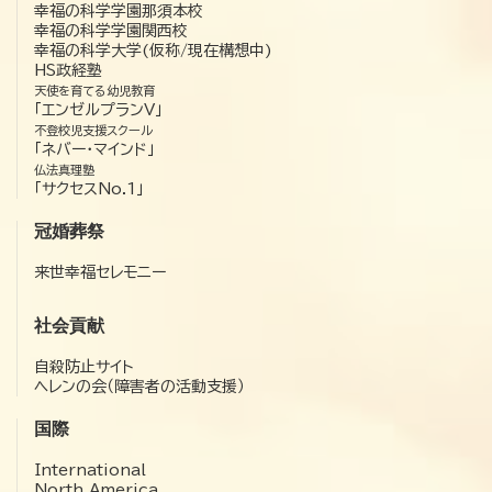
幸福の科学学園那須本校
幸福の科学学園関西校
幸福の科学大学(仮称/現在構想中)
HS政経塾
天使を育てる幼児教育
「エンゼルプランV」
不登校児支援スクール
「ネバー・マインド」
仏法真理塾
「サクセスNo.1」
冠婚葬祭
来世幸福セレモニー
社会貢献
自殺防止サイト
ヘレンの会（障害者の活動支援）
国際
International
North America