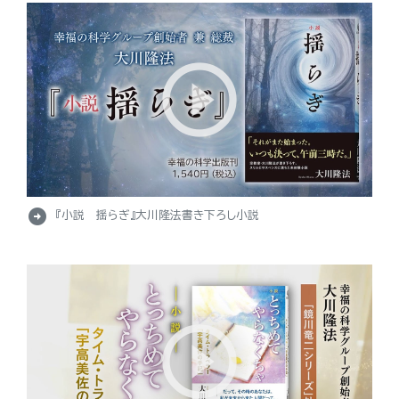
arrow_circle_right
『小説 揺らぎ』大川隆法書き下ろし小説