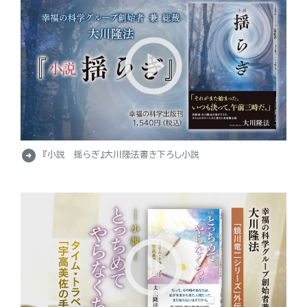
arrow_circle_right
『小説 揺らぎ』大川隆法書き下ろし小説