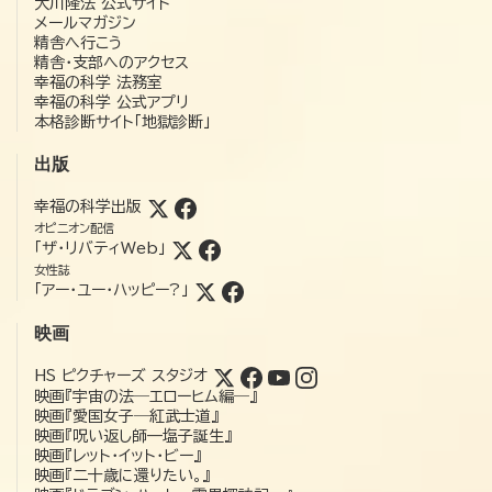
大川隆法 公式サイト
メールマガジン
精舎へ行こう
精舎・支部へのアクセス
幸福の科学 法務室
幸福の科学 公式アプリ
本格診断サイト「地獄診断」
出版
幸福の科学出版
オピニオン配信
「ザ・リバティWeb」
女性誌
「アー・ユー・ハッピー?」
映画
HS ピクチャーズ スタジオ
映画『宇宙の法―エローヒム編―』
映画『愛国女子―紅武士道』
映画『呪い返し師—塩子誕生』
映画『レット・イット・ビー』
映画『二十歳に還りたい。』