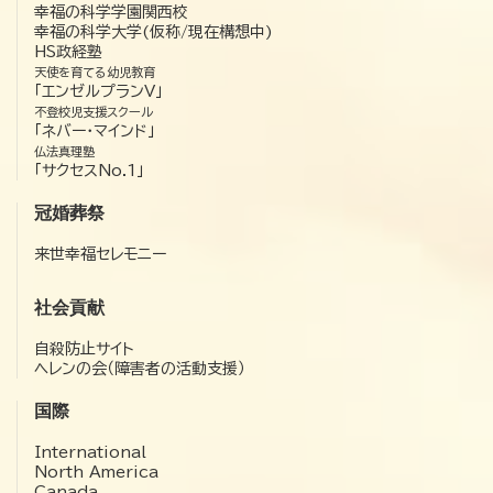
幸福の科学学園関西校
幸福の科学大学(仮称/現在構想中)
HS政経塾
天使を育てる幼児教育
「エンゼルプランV」
不登校児支援スクール
「ネバー・マインド」
仏法真理塾
「サクセスNo.1」
冠婚葬祭
来世幸福セレモニー
社会貢献
自殺防止サイト
ヘレンの会（障害者の活動支援）
国際
International
North America
Canada