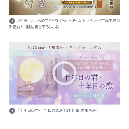
arrow_circle_right
『小説 とっちめてやらなくちゃ－タイム・トラベラー「宇高美佐の
手記」』大川隆法書き下ろし小説
arrow_circle_right
『十年目の君・十年目の恋』（作詞・作曲：大川隆法）