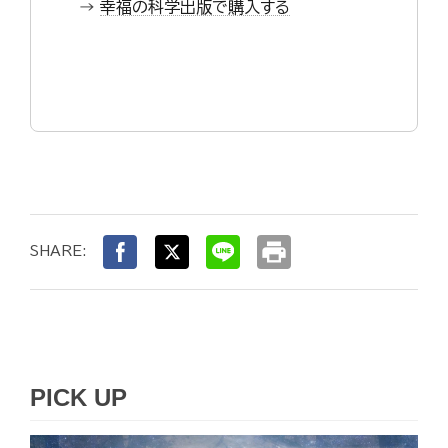
→
幸福の科学出版で購入する
print
SHARE:
PICK UP