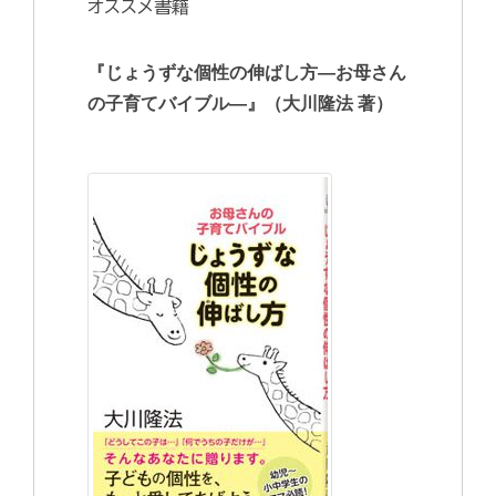
オススメ書籍
『じょうずな個性の伸ばし方―お母さん
の子育てバイブル―』（大川隆法 著）