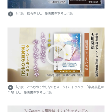
arrow_circle_right
『小説 揺らぎ』大川隆法書き下ろし小説
arrow_circle_right
『小説 とっちめてやらなくちゃ－タイム・トラベラー「宇高美佐の
手記」』大川隆法書き下ろし小説