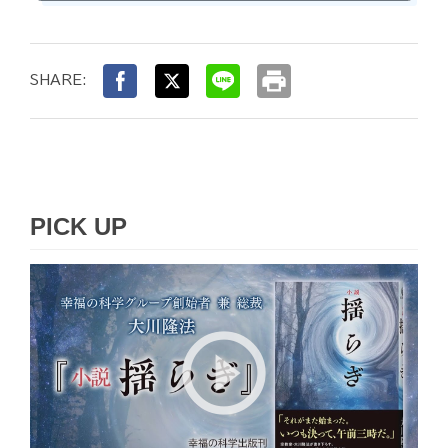
print
SHARE:
PICK UP