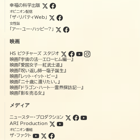
幸福の科学出版
オピニオン配信
「ザ・リバティWeb」
女性誌
「アー・ユー・ハッピー?」
映画
HS ピクチャーズ スタジオ
映画『宇宙の法―エローヒム編―』
映画『愛国女子―紅武士道』
映画『呪い返し師—塩子誕生』
映画『レット・イット・ビー』
映画『二十歳に還りたい。』
映画『ドラゴン・ハート―霊界探訪記―』
映画『影を売る女』
メディア
ニュースター・プロダクション
ARI Production
オピニオン番組
ザ・ファクト