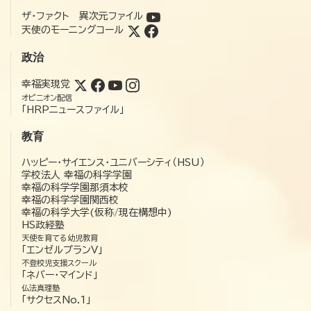
ザ・ファクト 異次元ファイル
天使のモーニングコール
政治
幸福実現党
オピニオン配信
「HRPニュースファイル」
教育
ハッピー・サイエンス・ユニバーシティ（HSU）
学校法人 幸福の科学学園
幸福の科学学園那須本校
幸福の科学学園関西校
幸福の科学大学(仮称/現在構想中)
HS政経塾
天使を育てる幼児教育
「エンゼルプランV」
不登校児支援スクール
「ネバー・マインド」
仏法真理塾
「サクセスNo.1」