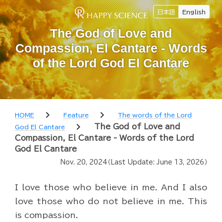
日本語
English
The God of Love and
Compassion, El Cantare - Words
of the Lord God El Cantare
chevron_right
chevron_right
HOME
Feature
The words of the Lord
chevron_right
The God of Love and
God El Cantare
Compassion, El Cantare - Words of the Lord
God El Cantare
Nov. 20, 2024
（Last Update:
June 13, 2026
）
I love those who believe in me. And I also
love those who do not believe in me. This
is compassion.