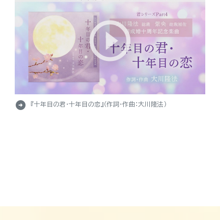
arrow_circle_right
『十年目の君・十年目の恋』（作詞・作曲：大川隆法）