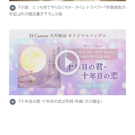
arrow_circle_right
『小説 とっちめてやらなくちゃ－タイム・トラベラー「宇高美佐の
手記」』大川隆法書き下ろし小説
arrow_circle_right
『十年目の君・十年目の恋』（作詞・作曲：大川隆法）