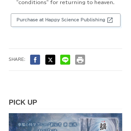
"conditions" for returning to heaven.
open_in_new
Purchase at Happy Science Publishing
print
SHARE:
PICK UP