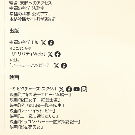
精舎・支部へのアクセス
幸福の科学 法務室
幸福の科学 公式アプリ
本格診断サイト「地獄診断」
出版
幸福の科学出版
オピニオン配信
「ザ・リバティWeb」
女性誌
「アー・ユー・ハッピー?」
映画
HS ピクチャーズ スタジオ
映画『宇宙の法―エローヒム編―』
映画『愛国女子―紅武士道』
映画『呪い返し師—塩子誕生』
映画『レット・イット・ビー』
映画『二十歳に還りたい。』
映画『ドラゴン・ハート―霊界探訪記―』
映画『影を売る女』