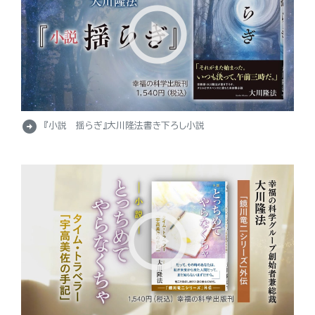
arrow_circle_right
『小説 揺らぎ』大川隆法書き下ろし小説