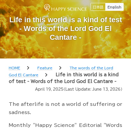
日本語
English
Life in this world is a kind of test
- Words of the Lord God El
Cantare -
chevron_right
chevron_right
HOME
Feature
The words of the Lord
chevron_right
Life in this world is a kind
God El Cantare
of test - Words of the Lord God El Cantare -
April 19, 2025
（Last Update:
June 13, 2026
）
The afterlife is not a world of suffering or
sadness.
Monthly "Happy Science" Editorial "Words