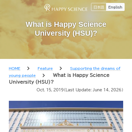
日本語
English
What is Happy Science
University (HSU)?
chevron_right
chevron_right
HOME
Feature
Supporting the dreams of
chevron_right
What is Happy Science
young people
University (HSU)?
Oct. 15, 2019
（Last Update:
June 14, 2026
）