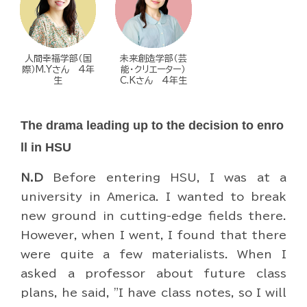
人間幸福学部（国
未来創造学部（芸
際）M.Yさん 4年
能・クリエーター）
生
C.Kさん 4年生
The drama leading up to the decision to enro
ll in HSU
N.D
Before entering HSU, I was at a
university in America. I wanted to break
new ground in cutting-edge fields there.
However, when I went, I found that there
were quite a few materialists. When I
asked a professor about future class
plans, he said, "I have class notes, so I will