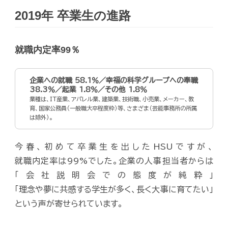
2019年 卒業生の進路
就職内定率99％
企業への就職 58.1％／幸福の科学グループへの奉職
38.3％／起業 1.8％／その他 1.8％
業種は、IT産業、アパレル業、建築業、技術職、小売業、メーカー、教
育、国家公務員（一般職大卒程度枠）等、さまざま（芸能事務所の所属
は除外）。
今春、初めて卒業生を出したHSUですが、
就職内定率は99%でした。企業の人事担当者からは
「会社説明会での態度が純粋」
「理念や夢に共感する学生が多く、長く大事に育てたい」
という声が寄せられています。