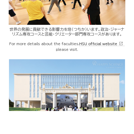
世界の発展に貢献できる影響力を培（つちか）います。政治・ジャーナ
リズム専攻コースと芸能・クリエーター部門専攻コースがあります。
open_in_new
For more details about the faculties,
HSU official website
please visit.