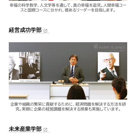
幸福の科学教学、人文学等を通して、真の幸福を追究。人間幸福コー
スと国際コースに分かれ、徳あるリーダーを目指します。
経営成功学部
open_in_new
企業や組織の繁栄に貢献するために、経済問題を解決する方法を研
究。実際に企業の経営課題を解決する授業も実施しています。
未来産業学部
open_in_new