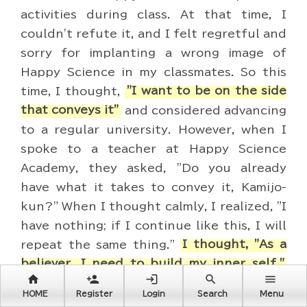
activities during class. At that time, I
couldn't refute it, and I felt regretful and
sorry for implanting a wrong image of
Happy Science in my classmates. So this
time, I thought,
"I want to be on the side
that conveys it"
and considered advancing
to a regular university. However, when I
spoke to a teacher at Happy Science
Academy, they asked, "Do you already
have what it takes to convey it, Kamijo-
kun?" When I thought calmly, I realized, "I
have nothing; if I continue like this, I will
repeat the same thing."
I thought, "As a
believer, I need to build my inner self,"
home
person_add
login
search
menu
which was the deciding factor for my
HOME
Register
Login
Search
Menu
enrollment in HSU.