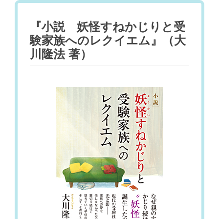
『小説 妖怪すねかじりと受
験家族へのレクイエム』（大
川隆法 著）