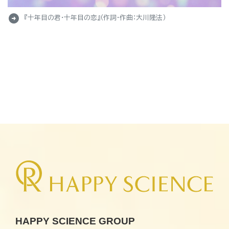
arrow_circle_right
『十年目の君・十年目の恋』（作詞・作曲：大川隆法）
HAPPY SCIENCE GROUP