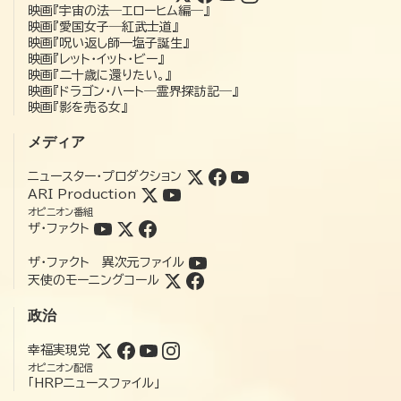
映画『宇宙の法―エローヒム編―』
映画『愛国女子―紅武士道』
映画『呪い返し師—塩子誕生』
映画『レット・イット・ビー』
映画『二十歳に還りたい。』
映画『ドラゴン・ハート―霊界探訪記―』
映画『影を売る女』
メディア
ニュースター・プロダクション
ARI Production
オピニオン番組
ザ・ファクト
ザ・ファクト 異次元ファイル
天使のモーニングコール
政治
幸福実現党
オピニオン配信
「HRPニュースファイル」