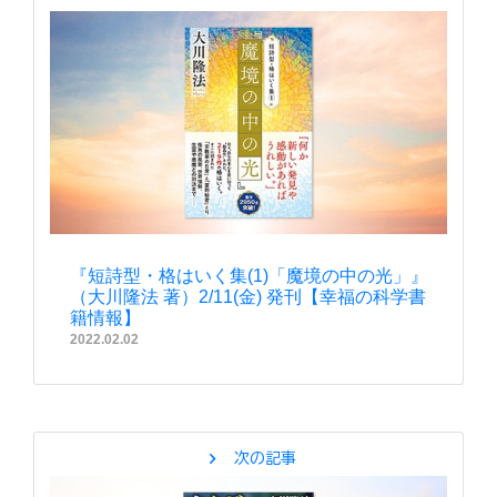
『短詩型・格はいく集(1)「魔境の中の光」』
（大川隆法 著）2/11(金) 発刊【幸福の科学書
籍情報】
2022.02.02
chevron_right
次の記事