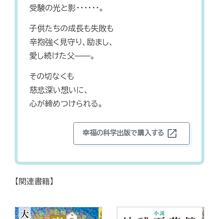
受験の光と影･･････。
子供たちの成長も失敗も
辛抱強く見守り、励まし、
愛し続けた父——。
その切なくも
慈悲深い想いに、
心が締めつけられる。
open_in_new
幸福の科学出版で購入する
【関連書籍】