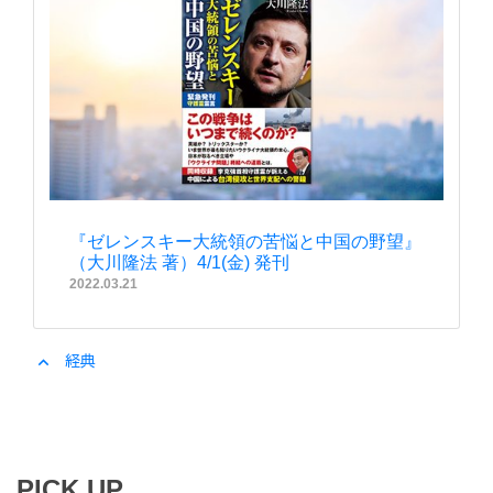
『ゼレンスキー大統領の苦悩と中国の野望』
（大川隆法 著）4/1(金) 発刊
2022.03.21
expand_less
経典
PICK UP