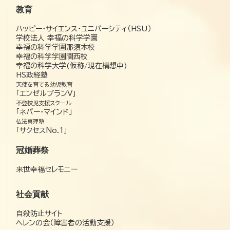
教育
ハッピー・サイエンス・ユニバーシティ（HSU）
学校法人 幸福の科学学園
幸福の科学学園那須本校
幸福の科学学園関西校
幸福の科学大学(仮称/現在構想中)
HS政経塾
天使を育てる幼児教育
「エンゼルプランV」
不登校児支援スクール
「ネバー・マインド」
仏法真理塾
「サクセスNo.1」
冠婚葬祭
来世幸福セレモニー
社会貢献
自殺防止サイト
ヘレンの会（障害者の活動支援）