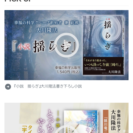
arrow_circle_right
『小説 揺らぎ』大川隆法書き下ろし小説