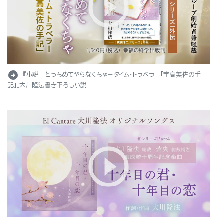
arrow_circle_right
『小説 とっちめてやらなくちゃ－タイム・トラベラー「宇高美佐の手
記」』大川隆法書き下ろし小説