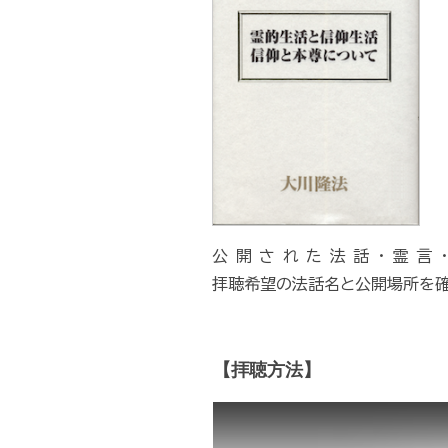
公開された法話・霊言
拝聴希望の法話名と公開場所を確
【拝聴方法】