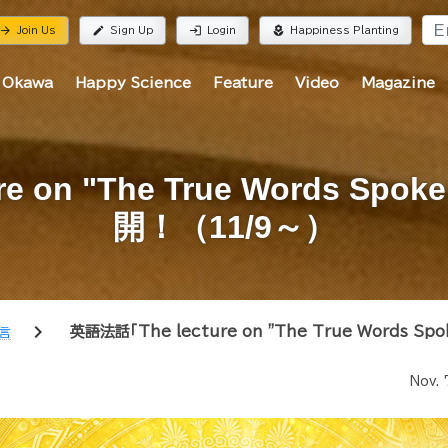
rrow_forward
edit
login
local_florist
Join Us
Sign Up
Login
Happiness Planting
 Okawa
Happy Science
Feature
Video
Magazine
 on "The True Words Spo
開！（11/9～）
chevron_right
英語法話「The lecture on "The True Words Sp
霊言
Nov. 