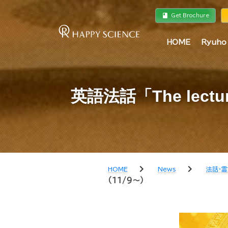
book
a
Get Brochure
HOME
Ryuho
英語法話「The lecture
chevron_right
chevron_right
HOME
News
法話・
（11/9～）