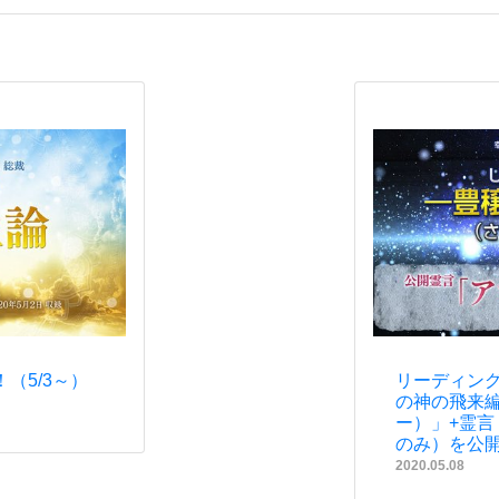
（5/3～）
リーディング
の神の飛来
ー）」+霊
のみ）を公開
2020.05.08