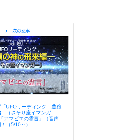
chevron_right
次の記事
「UFOリーディング―豊穣
編―（さそり座イマンガ
言「アマビエの霊言」（音声
！（5/10～）