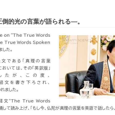
圧倒的光の言葉が語られる―。
 on "The True Words
he True Words Spoken
れました。
文である「真理の言葉
においては、その「英訳版」
したが、この度、
経文を書き下ろされ、
われました。
The True Words
”を全編通して読み上げ、「もし今、仏陀が真理の言葉を英語で話した