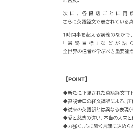
と言及。
次に、各段落ごとに再
さらに英語経文で表されている真
1時間半を超える講義のなかで
「最終目標」などが語ら
全世界の信者が学ぶべき重要論点
【POINT】
◆新たに下賜された英語経文"The T
◆直説金口の経文読誦による、圧
◆従来の英語訳とは異なる表現（
◆愛と慈悲の違い、本当の人間と
◆力強く、心に響く言魂に込めら