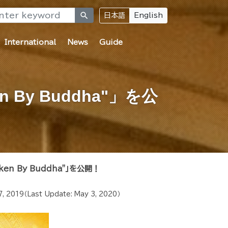
search
日本語
English
International
News
Guide
ken By Buddha"」を公
oken By Buddha"」を公開！
7, 2019
（Last Update:
May 3, 2020
）