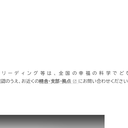
・リーディング等は、全国の幸福の科学でど
認のうえ、お近くの
精舎・支部・拠点
にお問い合わせください
open_in_new