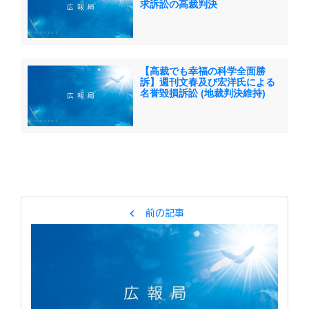
求訴訟の高裁判決
【高裁でも幸福の科学全面勝
訴】週刊文春及び宏洋氏による
名誉毀損訴訟 (地裁判決維持)
chevron_left
前の記事