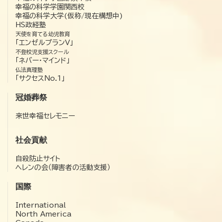
幸福の科学学園関西校
幸福の科学大学(仮称/現在構想中)
HS政経塾
天使を育てる幼児教育
「エンゼルプランV」
不登校児支援スクール
「ネバー・マインド」
仏法真理塾
「サクセスNo.1」
冠婚葬祭
来世幸福セレモニー
社会貢献
自殺防止サイト
ヘレンの会（障害者の活動支援）
国際
International
North America