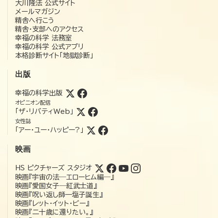
大川隆法 公式サイト
メールマガジン
精舎へ行こう
精舎・支部へのアクセス
幸福の科学 法務室
幸福の科学 公式アプリ
本格診断サイト「地獄診断」
出版
幸福の科学出版
オピニオン配信
「ザ・リバティWeb」
女性誌
「アー・ユー・ハッピー?」
映画
HS ピクチャーズ スタジオ
映画『宇宙の法―エローヒム編―』
映画『愛国女子―紅武士道』
映画『呪い返し師—塩子誕生』
映画『レット・イット・ビー』
映画『二十歳に還りたい。』