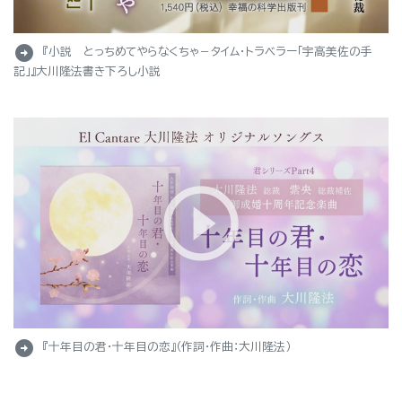
arrow_circle_right
『小説 とっちめてやらなくちゃ－タイム・トラベラー「宇高美佐の手
記」』大川隆法書き下ろし小説
arrow_circle_right
『十年目の君・十年目の恋』（作詞・作曲：大川隆法）