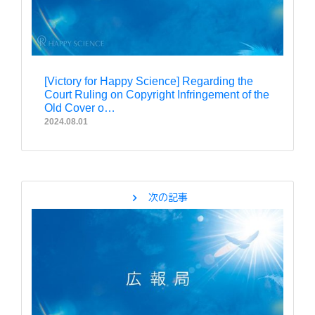
[Victory for Happy Science] Regarding the
Court Ruling on Copyright Infringement of the
Old Cover o…
2024.08.01
chevron_right
次の記事