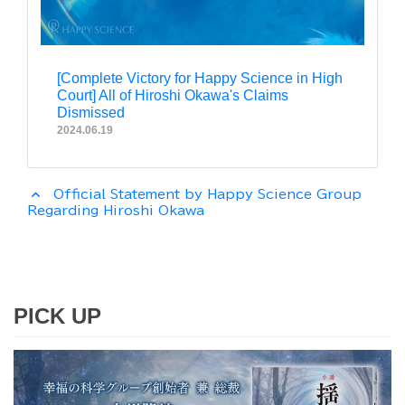
[Complete Victory for Happy Science in High
Court] All of Hiroshi Okawa's Claims
Dismissed
2024.06.19
expand_less
Official Statement by Happy Science Group
Regarding Hiroshi Okawa
PICK UP