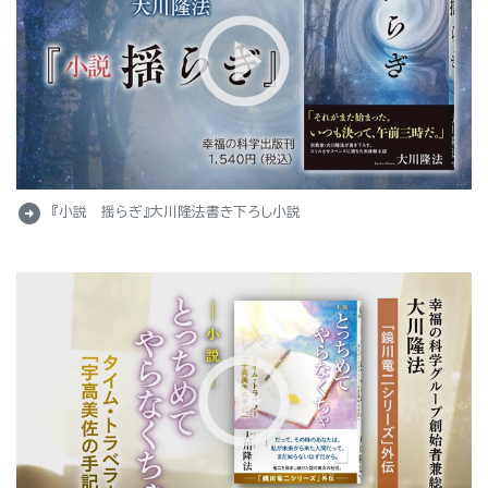
arrow_circle_right
『小説 揺らぎ』大川隆法書き下ろし小説