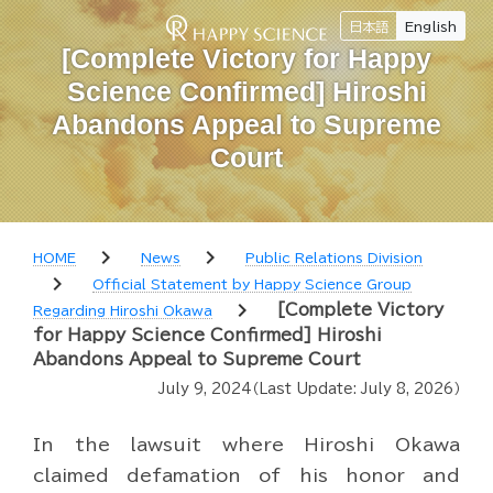
日本語
English
[Complete Victory for Happy
Science Confirmed] Hiroshi
Abandons Appeal to Supreme
Court
chevron_right
chevron_right
HOME
News
Public Relations Division
chevron_right
Official Statement by Happy Science Group
chevron_right
[Complete Victory
Regarding Hiroshi Okawa
for Happy Science Confirmed] Hiroshi
Abandons Appeal to Supreme Court
July 9, 2024
（Last Update:
July 8, 2026
）
In the lawsuit where Hiroshi Okawa
claimed defamation of his honor and