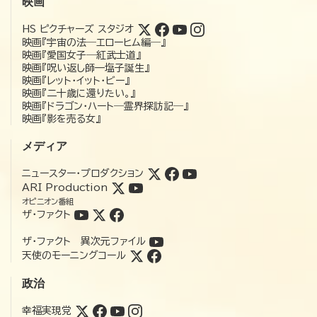
映画
HS ピクチャーズ スタジオ
映画『宇宙の法―エローヒム編―』
映画『愛国女子―紅武士道』
映画『呪い返し師—塩子誕生』
映画『レット・イット・ビー』
映画『二十歳に還りたい。』
映画『ドラゴン・ハート―霊界探訪記―』
映画『影を売る女』
メディア
ニュースター・プロダクション
ARI Production
オピニオン番組
ザ・ファクト
ザ・ファクト 異次元ファイル
天使のモーニングコール
政治
幸福実現党