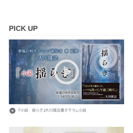
PICK UP
arrow_circle_right
『小説 揺らぎ』大川隆法書き下ろし小説