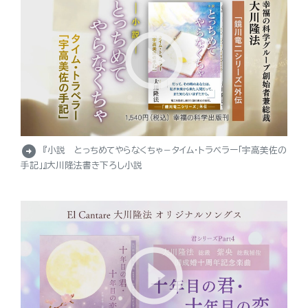
arrow_circle_right
『小説 とっちめてやらなくちゃ－タイム・トラベラー「宇高美佐の
手記」』大川隆法書き下ろし小説