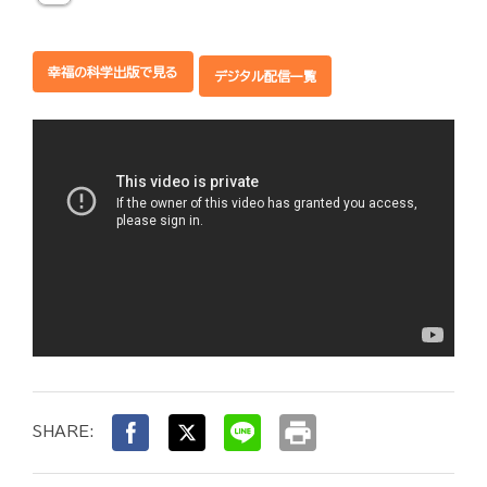
幸福の科学出版で見る
デジタル配信一覧
print
SHARE: