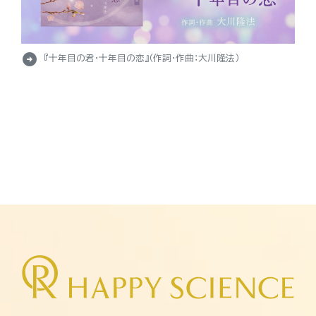
arrow_circle_right
『十年目の君・十年目の恋』（作詞・作曲：大川隆法）