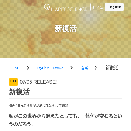
日本語
English
新復活
chevron_right
chevron_right
chevron_right
新復活
HOME
Ryuho Okawa
音楽
CD
07/05 RELEASE!
新復活
映画『世界から希望が消えたなら。』主題歌
私がこの世界から消えたとしても、一体何が変わるとい
うのだろう。