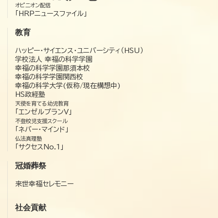
オピニオン配信
「HRPニュースファイル」
教育
ハッピー・サイエンス・ユニバーシティ（HSU）
学校法人 幸福の科学学園
幸福の科学学園那須本校
幸福の科学学園関西校
幸福の科学大学(仮称/現在構想中)
HS政経塾
天使を育てる幼児教育
「エンゼルプランV」
不登校児支援スクール
「ネバー・マインド」
仏法真理塾
「サクセスNo.1」
冠婚葬祭
来世幸福セレモニー
社会貢献