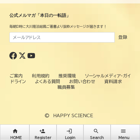
公式メルマガ「本日の一転語」
毎朝8時に大川隆法総裁ご著書より抜粋メッセージが届きます！
登録
ご案内
利用規約
推奨環境
ソーシャルメディア・ガイ
ドライン
よくある質問
お問い合わせ
資料請求
職員募集
©
HAPPY SCIENCE
home
person_add
login
search
menu
HOME
Register
Login
Search
Menu