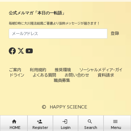
公式メルマガ「本日の一転語」
毎朝8時に大川隆法総裁ご著書より抜粋メッセージが届きます！
登録
ご案内
利用規約
推奨環境
ソーシャルメディア・ガイ
ドライン
よくある質問
お問い合わせ
資料請求
職員募集
©
HAPPY SCIENCE
home
person_add
login
search
menu
HOME
Register
Login
Search
Menu