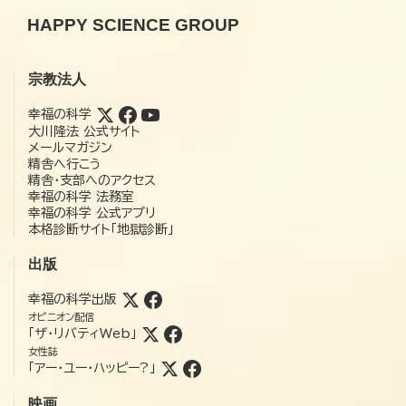
HAPPY SCIENCE GROUP
宗教法人
幸福の科学
大川隆法 公式サイト
メールマガジン
精舎へ行こう
精舎・支部へのアクセス
幸福の科学 法務室
幸福の科学 公式アプリ
本格診断サイト「地獄診断」
出版
幸福の科学出版
オピニオン配信
「ザ・リバティWeb」
女性誌
「アー・ユー・ハッピー?」
映画