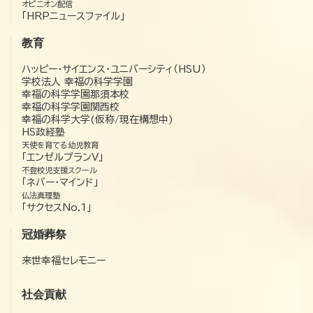
オピニオン配信
「HRPニュースファイル」
教育
ハッピー・サイエンス・ユニバーシティ（HSU）
学校法人 幸福の科学学園
幸福の科学学園那須本校
幸福の科学学園関西校
幸福の科学大学(仮称/現在構想中)
HS政経塾
天使を育てる幼児教育
「エンゼルプランV」
不登校児支援スクール
「ネバー・マインド」
仏法真理塾
「サクセスNo.1」
冠婚葬祭
来世幸福セレモニー
社会貢献