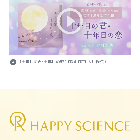
arrow_circle_right
『十年目の君・十年目の恋』（作詞・作曲：大川隆法）