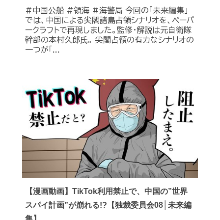
#中国公船 #領海 #海警局 今回の「未来編集」
では、中国による尖閣諸島占領シナリオを、ペーパ
ークラフトで再現しました。監修・解説は元自衛隊
幹部の本村久郎氏。 尖閣占領の有力なシナリオの
一つが「...
【漫画動画】TikTok利用禁止で、中国の”世界
スパイ計画”が崩れる!?【独裁委員会08│未来編
集】