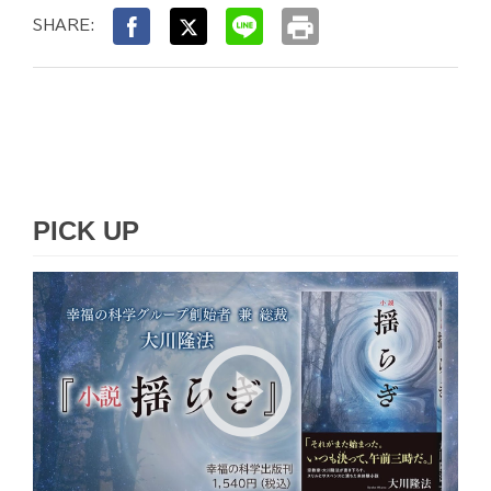
print
SHARE:
PICK UP