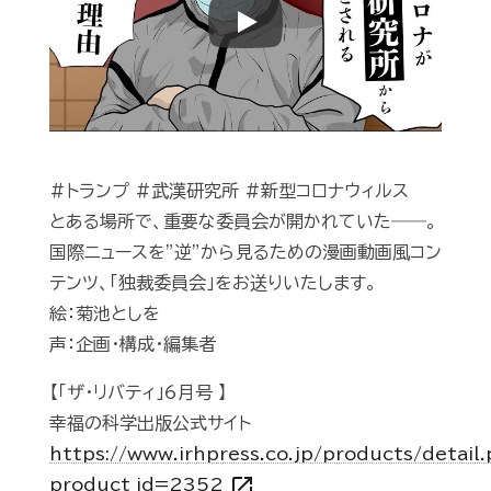
Play
#トランプ #武漢研究所 #新型コロナウィルス
とある場所で、重要な委員会が開かれていた――。
国際ニュースを”逆”から見るための漫画動画風コン
テンツ、「独裁委員会」をお送りいたします。
絵：菊池としを
声：企画・構成・編集者
【「ザ・リバティ」6月号 】
幸福の科学出版公式サイト
https://www.irhpress.co.jp/products/detail
open_in_new
product_id=2352