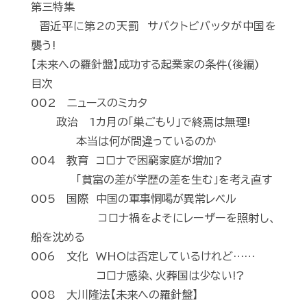
第三特集
習近平に第2の天罰 サバクトビバッタが中国を
襲う!
【未来への羅針盤】成功する起業家の条件(後編)
目次
002 ニュースのミカタ
政治 1カ月の「巣ごもり」で終焉は無理!
本当は何が間違っているのか
004 教育 コロナで困窮家庭が増加?
「貧富の差が学歴の差を生む」を考え直す
005 国際 中国の軍事恫喝が異常レベル
コロナ禍をよそにレーザーを照射し、
船を沈める
006 文化 WHOは否定しているけれど……
コロナ感染、火葬国は少ない!?
008 大川隆法【未来への羅針盤】