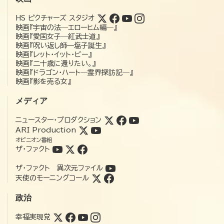
HS ピクチャーズ スタジオ
映画『宇宙の法―エローヒム編―』
映画『愛国女子―紅武士道』
映画『呪い返し師—塩子誕生』
映画『レット・イット・ビー』
映画『二十歳に還りたい。』
映画『ドラゴン・ハート―霊界探訪記―』
映画『影を売る女』
メディア
ニュースター・プロダクション
ARI Production
オピニオン番組
ザ・ファクト
ザ・ファクト 異次元ファイル
天使のモーニングコール
政治
幸福実現党