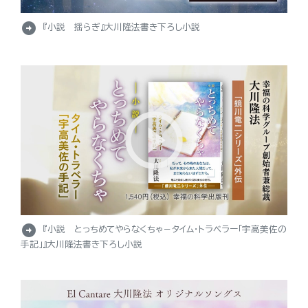
arrow_circle_right
『小説 揺らぎ』大川隆法書き下ろし小説
arrow_circle_right
『小説 とっちめてやらなくちゃ－タイム・トラベラー「宇高美佐の
手記」』大川隆法書き下ろし小説