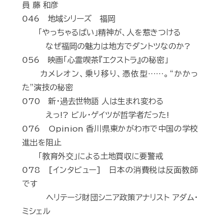
員 藤 和彦
046 地域シリーズ 福岡
「やっちゃるばい」精神が、人を惹きつける
なぜ福岡の魅力は地方でダントツなのか?
056 映画「心霊喫茶『エクストラ』の秘密」
カメレオン、乗り移り、憑依型……。“かかっ
た”演技の秘密
070 新・過去世物語 人は生まれ変わる
えっ!? ビル・ゲイツが哲学者だった!
076 Opinion 香川県東かがわ市で中国の学校
進出を阻止
「教育外交」による土地買収に要警戒
078 [インタビュー] 日本の消費税は反面教師
です
ヘリテージ財団シニア政策アナリスト アダム・
ミシェル