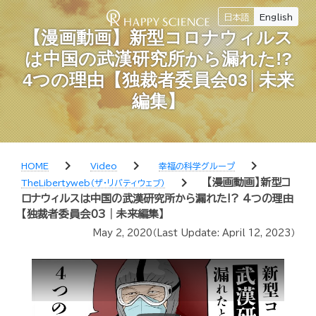
日本語
English
【漫画動画】新型コロナウィルス
は中国の武漢研究所から漏れた!?
4つの理由【独裁者委員会03│未来
編集】
chevron_right
chevron_right
chevron_right
HOME
Video
幸福の科学グループ
chevron_right
【漫画動画】新型コ
TheLibertyweb（ザ・リバティウェブ）
ロナウィルスは中国の武漢研究所から漏れた!? 4つの理由
【独裁者委員会03│未来編集】
May 2, 2020
（Last Update:
April 12, 2023
）