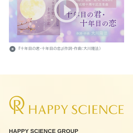
arrow_circle_right
『十年目の君・十年目の恋』（作詞・作曲：大川隆法）
HAPPY SCIENCE GROUP