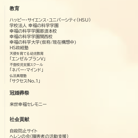
教育
ハッピー・サイエンス・ユニバーシティ（HSU）
学校法人 幸福の科学学園
幸福の科学学園那須本校
幸福の科学学園関西校
幸福の科学大学(仮称/現在構想中)
HS政経塾
天使を育てる幼児教育
「エンゼルプランV」
不登校児支援スクール
「ネバー・マインド」
仏法真理塾
「サクセスNo.1」
冠婚葬祭
来世幸福セレモニー
社会貢献
自殺防止サイト
ヘレンの会（障害者の活動支援）