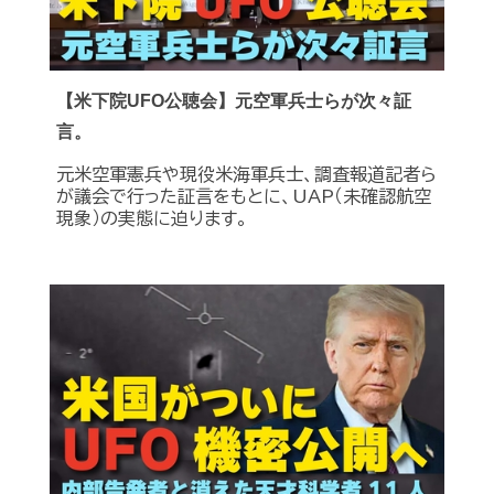
【米下院UFO公聴会】元空軍兵士らが次々証
言。
元米空軍憲兵や現役米海軍兵士、調査報道記者ら
が議会で行った証言をもとに、UAP（未確認航空
現象）の実態に迫ります。