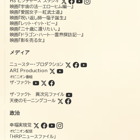
HS ピクチャーズ スタジオ
映画『宇宙の法―エローヒム編―』
映画『愛国女子―紅武士道』
映画『呪い返し師—塩子誕生』
映画『レット・イット・ビー』
映画『二十歳に還りたい。』
映画『ドラゴン・ハート―霊界探訪記―』
映画『影を売る女』
メディア
ニュースター・プロダクション
ARI Production
オピニオン番組
ザ・ファクト
ザ・ファクト 異次元ファイル
天使のモーニングコール
政治
幸福実現党
オピニオン配信
「HRPニュースファイル」