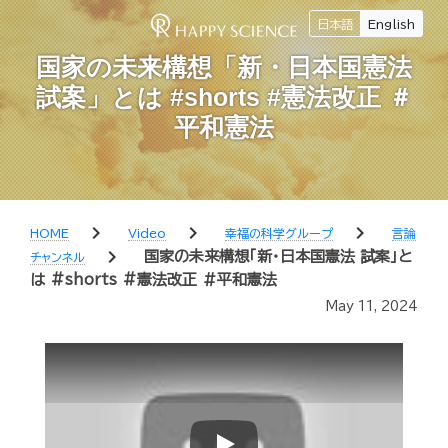
日本語
English
国家の未来構想「新・日本国憲法
試案」とは #shorts #憲法改正 ＃
平和憲法
chevron_right
chevron_right
chevron_right
HOME
Video
幸福の科学グループ
言論
chevron_right
国家の未来構想「新・日本国憲法 試案」と
チャンネル
は #shorts #憲法改正 ＃平和憲法
May 11, 2024