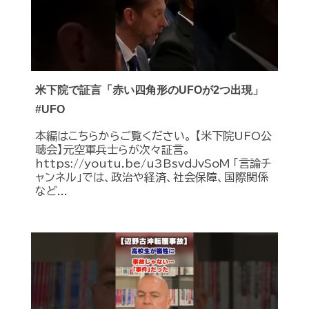
米下院で証言「赤い四角形のUFOが2つ出現」
#UFO
本編はこちらからご覧ください。 【米下院UFO公
聴会】元空軍兵士らが次々証言。
https://youtu.be/u3BsvdJvSoM 「言論チ
ャンネル」では、政治や経済、社会保障、国際関係
など...