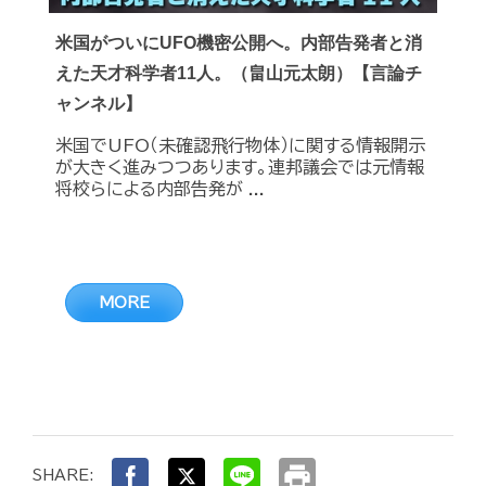
米国がついにUFO機密公開へ。内部告発者と消
えた天才科学者11人。（畠山元太朗）【言論チ
ャンネル】
米国でUFO（未確認飛行物体）に関する情報開示
が大きく進みつつあります。連邦議会では元情報
将校らによる内部告発が ...
MORE
print
SHARE: