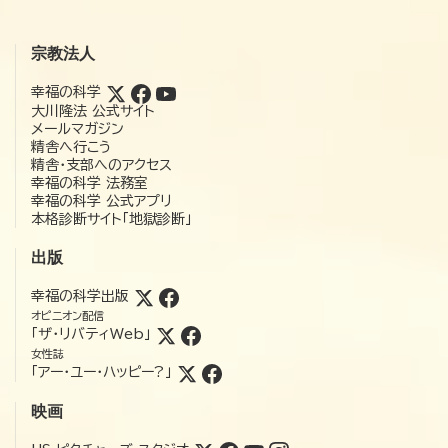
宗教法人
幸福の科学
大川隆法 公式サイト
メールマガジン
精舎へ行こう
精舎・支部へのアクセス
幸福の科学 法務室
幸福の科学 公式アプリ
本格診断サイト「地獄診断」
出版
幸福の科学出版
オピニオン配信
「ザ・リバティWeb」
女性誌
「アー・ユー・ハッピー?」
映画