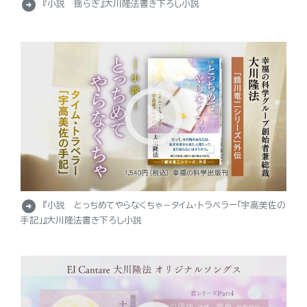
arrow_circle_right
『小説 揺らぎ』大川隆法書き下ろし小説
arrow_circle_right
『小説 とっちめてやらなくちゃ－タイム・トラベラー「宇高美佐の
手記」』大川隆法書き下ろし小説