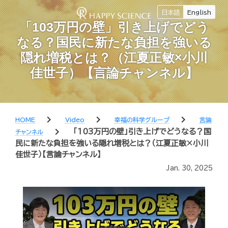
日本語
English
「103万円の壁」引き上げでどう
なる？国民に新たな負担を強いる
隠れ増税とは？（江夏正敏×小川
佳世子）【言論チャンネル】
chevron_right
chevron_right
chevron_right
HOME
Video
幸福の科学グループ
言論
chevron_right
「103万円の壁」引き上げでどうなる？国
チャンネル
民に新たな負担を強いる隠れ増税とは？（江夏正敏×小川
佳世子）【言論チャンネル】
Jan. 30, 2025