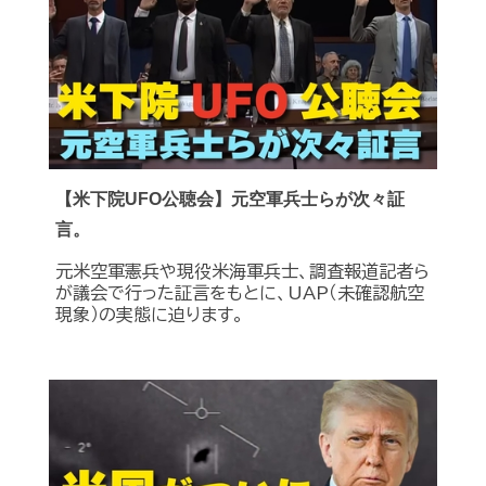
【米下院UFO公聴会】元空軍兵士らが次々証
言。
元米空軍憲兵や現役米海軍兵士、調査報道記者ら
が議会で行った証言をもとに、UAP（未確認航空
現象）の実態に迫ります。