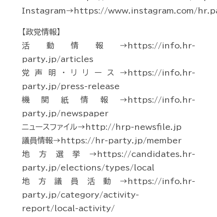
Instagram→https://www.instagram.com/hr.p
【政党情報】
活動情報→https://info.hr-
party.jp/articles
党声明・リリース→https://info.hr-
party.jp/press-release
機関紙情報→https://info.hr-
party.jp/newspaper
ニュースファイル→http://hrp-newsfile.jp
議員情報→https://hr-party.jp/member
地方選挙→https://candidates.hr-
party.jp/elections/types/local
地方議員活動→https://info.hr-
party.jp/category/activity-
report/local-activity/