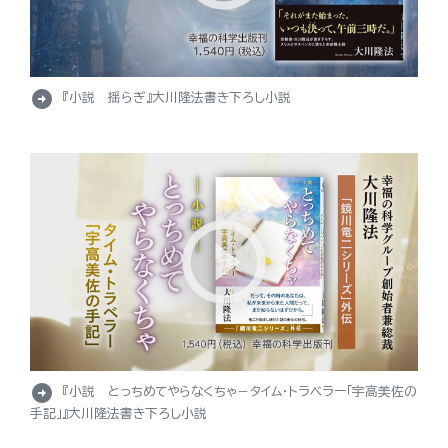
arrow_circle_right
『小説 揺らぎ』大川隆法書き下ろし小説
arrow_circle_right
『小説 とっちめてやらなくちゃ－タイム・トラベラー「宇高美佐の
手記」』大川隆法書き下ろし小説