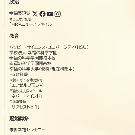
政治
幸福実現党
オピニオン配信
「HRPニュースファイル」
教育
ハッピー・サイエンス・ユニバーシティ（HSU）
学校法人 幸福の科学学園
幸福の科学学園那須本校
幸福の科学学園関西校
幸福の科学大学(仮称/現在構想中)
HS政経塾
天使を育てる幼児教育
「エンゼルプランV」
不登校児支援スクール
「ネバー・マインド」
仏法真理塾
「サクセスNo.1」
冠婚葬祭
来世幸福セレモニー