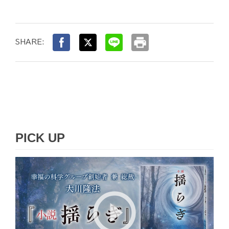
print
SHARE:
PICK UP