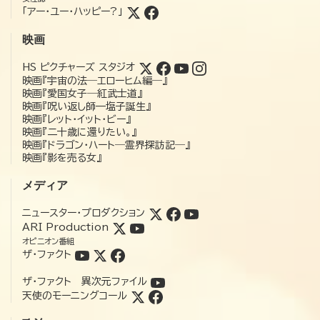
「アー・ユー・ハッピー?」
映画
HS ピクチャーズ スタジオ
映画『宇宙の法―エローヒム編―』
映画『愛国女子―紅武士道』
映画『呪い返し師—塩子誕生』
映画『レット・イット・ビー』
映画『二十歳に還りたい。』
映画『ドラゴン・ハート―霊界探訪記―』
映画『影を売る女』
メディア
ニュースター・プロダクション
ARI Production
オピニオン番組
ザ・ファクト
ザ・ファクト 異次元ファイル
天使のモーニングコール