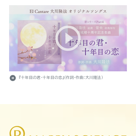
arrow_circle_right
『十年目の君・十年目の恋』（作詞・作曲：大川隆法）