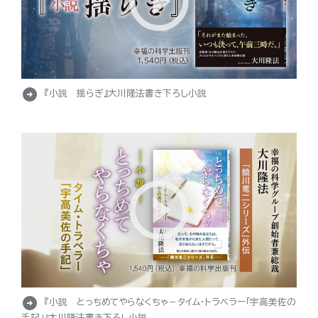
arrow_circle_right
『小説 揺らぎ』大川隆法書き下ろし小説
arrow_circle_right
『小説 とっちめてやらなくちゃ－タイム・トラベラー「宇高美佐の
手記」』大川隆法書き下ろし小説