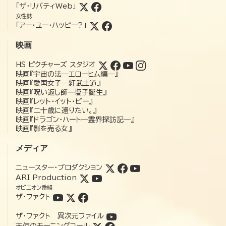
「ザ・リバティWeb」
女性誌
「アー・ユー・ハッピー?」
映画
HS ピクチャーズ スタジオ
映画『宇宙の法―エローヒム編―』
映画『愛国女子―紅武士道』
映画『呪い返し師—塩子誕生』
映画『レット・イット・ビー』
映画『二十歳に還りたい。』
映画『ドラゴン・ハート―霊界探訪記―』
映画『影を売る女』
メディア
ニュースター・プロダクション
ARI Production
オピニオン番組
ザ・ファクト
ザ・ファクト 異次元ファイル