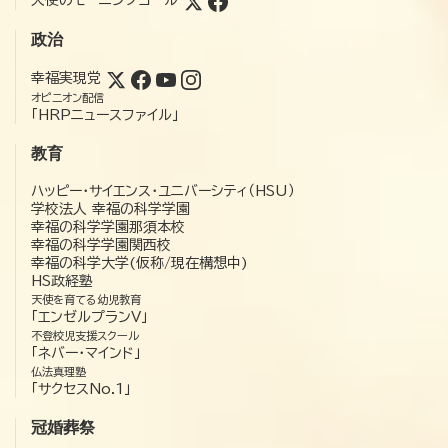
天使のモーニングコール
政治
幸福実現党
オピニオン配信
「HRPニュースファイル」
教育
ハッピー・サイエンス・ユニバーシティ（HSU）
学校法人 幸福の科学学園
幸福の科学学園那須本校
幸福の科学学園関西校
幸福の科学大学(仮称/現在構想中)
HS政経塾
天使を育てる幼児教育
「エンゼルプランV」
不登校児支援スクール
「ネバー・マインド」
仏法真理塾
「サクセスNo.1」
冠婚葬祭