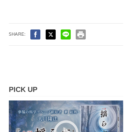
print
SHARE:
PICK UP