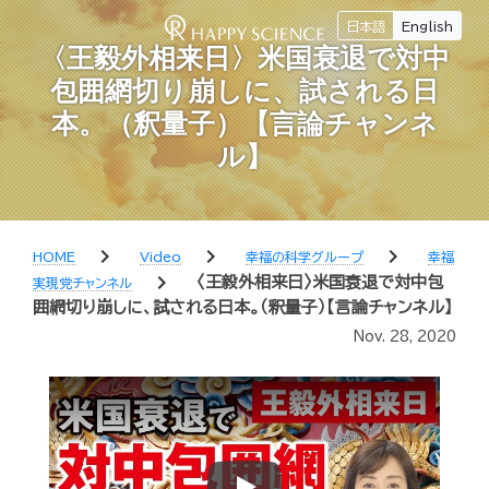
日本語
English
〈王毅外相来日〉米国衰退で対中
包囲網切り崩しに、試される日
本。（釈量子）【言論チャンネ
ル】
chevron_right
chevron_right
chevron_right
HOME
Video
幸福の科学グループ
幸福
chevron_right
〈王毅外相来日〉米国衰退で対中包
実現党チャンネル
囲網切り崩しに、試される日本。（釈量子）【言論チャンネル】
Nov. 28, 2020