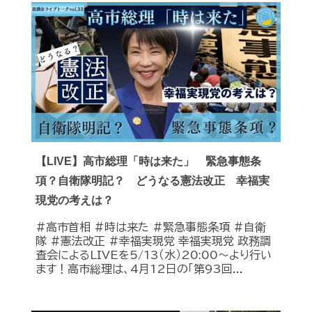
【LIVE】高市総理「時は来た」 緊急事態条
項？自衛隊明記？ どうなる憲法改正 幸福実
現党の考えは？
#高市首相 #時は来た #緊急事態条項 #自衛
隊 #憲法改正 #幸福実現党 幸福実現党 政務調
査会によるLIVEを5/13（水）20:00〜より行い
ます！高市総理は、4月12日の「第93回...