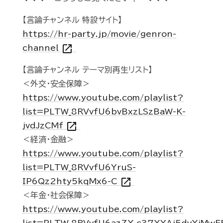
【言論チャンネル 特設サイト】
https://hr-party.jp/movie/genron-
open_in_new
channel
【言論チャンネル テーマ別再生リスト】
＜外交・安全保障＞
https://www.youtube.com/playlist?
list=PLTW_8RVvfU6bvBxzLSzBaW-K-
open_in_new
jvdJzCMf
＜経済・金融＞
https://www.youtube.com/playlist?
list=PLTW_8RVvfU6YruS-
open_in_new
IP6Qz2hty5kqMx6-C
＜年金・社会保障＞
https://www.youtube.com/playlist?