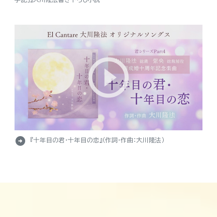
arrow_circle_right
『十年目の君・十年目の恋』（作詞・作曲：大川隆法）