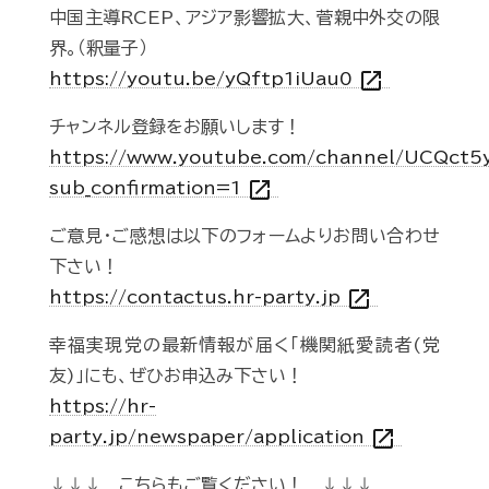
中国主導RCEP、アジア影響拡大、菅親中外交の限
界。（釈量子）
open_in_new
https://youtu.be/yQftp1iUau0
チャンネル登録をお願いします！
https://www.youtube.com/channel/UCQct
open_in_new
sub_confirmation=1
ご意見・ご感想は以下のフォームよりお問い合わせ
下さい！
open_in_new
https://contactus.hr-party.jp
幸福実現党の最新情報が届く「機関紙愛読者(党
友)」にも、ぜひお申込み下さい！
https://hr-
open_in_new
party.jp/newspaper/application
↓↓↓ こちらもご覧ください！ ↓↓↓