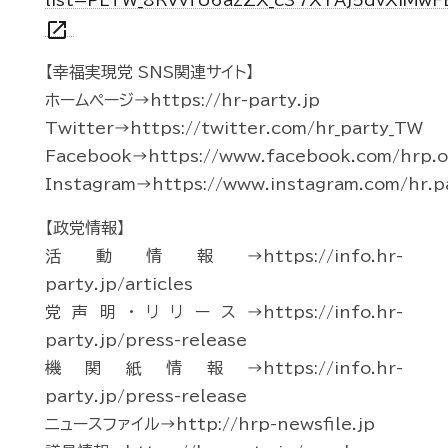
list=PLTW_8RVvfU6azZX_c37XYAj5dvXiMwF
open_in_new
【幸福実現党 SNS関連サイト】
ホームページ→https://hr-party.jp
Twitter→https://twitter.com/hr_party_TW
Facebook→https://www.facebook.com/hrp.of
Instagram→https://www.instagram.com/hr.p
【政党情報】
活動情報→https://info.hr-
party.jp/articles
党声明・リリース→https://info.hr-
party.jp/press-release
機関紙情報→https://info.hr-
party.jp/press-release
ニュースファイル→http://hrp-newsfile.jp