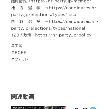
議員情報→https://hr-party.jp/member
地方選挙→https://candidates.hr-
party.jp/elections/types/local
国政選挙→https://candidates.hr-
party.jp/elections/types/national
123の政策→https://hr-party.jp/policy
#尖閣
#RCEP
#クアッド
関連動画