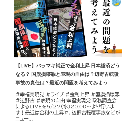
【LIVE】バラマキ補正で金利上昇 日本経済どう
なる？ 国旗損壊罪と表現の自由は？辺野古転覆
事故の責任は？最近の問題を考えてみよう
#幸福実現党 #ライブ #金利上昇 #国旗損壊罪
#辺野古 #表現の自由 幸福実現党 政務調査会
によるLIVEを5/27（水）20:00〜より行いま
す！最近は金利の上昇や、辺野古転覆事故などが
ニュー...