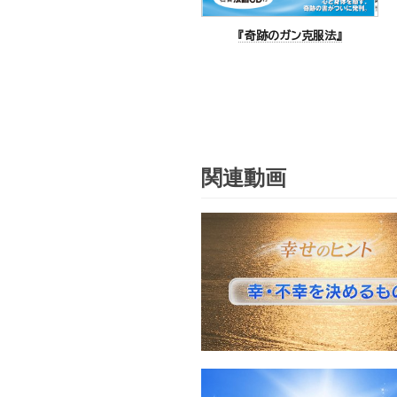
『奇跡のガン克服法』
関連動画