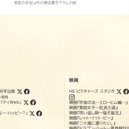
美佐の手記」』大川隆法書き下ろし小説
映画
科学出版
HS ピクチャーズ スタジオ
ン配信
バティWeb」
映画『宇宙の法―エローヒム編―』
映画『愛国女子―紅武士道』
映画『呪い返し師—塩子誕生』
ユー・ハッピー?」
映画『レット・イット・ビー』
映画『二十歳に還りたい。』
映画『ドラゴン・ハート―霊界探訪