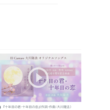
ight
『十年目の君・十年目の恋』（作詞・作曲：大川隆法）