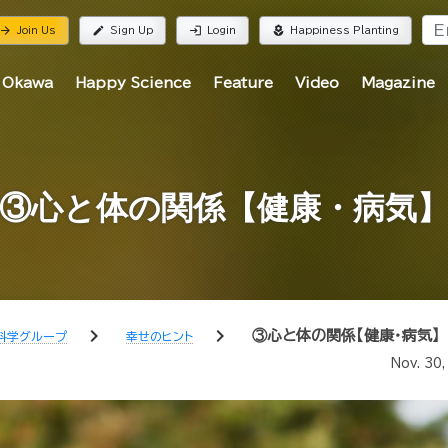
rrow_forward
edit
login
local_florist
Join Us
Sign Up
Login
Happiness Planting
 Okawa
Happy Science
Feature
Video
Magazine
③心と体の関係【健康・病気
chevron_right
chevron_right
③心と体の関係【健康・病気】
科学グループ
幸せのヒント
Nov. 30