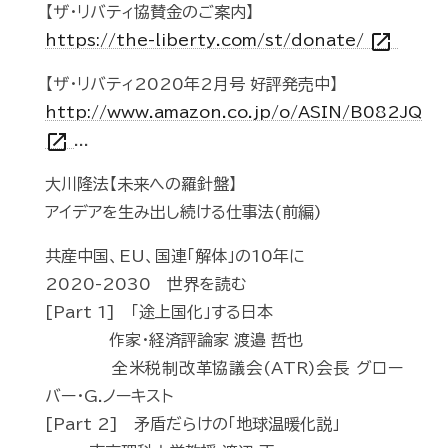
【ザ・リバティ協賛金のご案内】
open_in_new
https://the-liberty.com/st/donate/
【ザ・リバティ2020年2月号 好評発売中】
http://www.amazon.co.jp/o/ASIN/B082JQ
open_in_new
...
大川隆法【未来への羅針盤】
アイデアを生み出し続ける仕事法(前編)
共産中国、EU、国連「解体」の10年に
2020-2030 世界を読む
[Part 1] 「途上国化」する日本
作家・経済評論家 渡邉 哲也
全米税制改革協議会(ATR)会長 グロー
バー・G.ノーキスト
[Part 2] 矛盾だらけの「地球温暖化説」