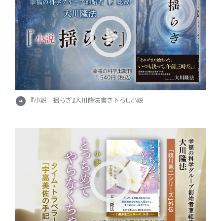
arrow_circle_right
『小説 揺らぎ』大川隆法書き下ろし小説