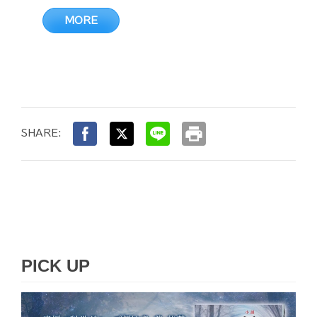
MORE
print
SHARE:
PICK UP