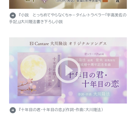
arrow_circle_right
『小説 とっちめてやらなくちゃ－タイム・トラベラー「宇高美佐の
手記」』大川隆法書き下ろし小説
arrow_circle_right
『十年目の君・十年目の恋』（作詞・作曲：大川隆法）