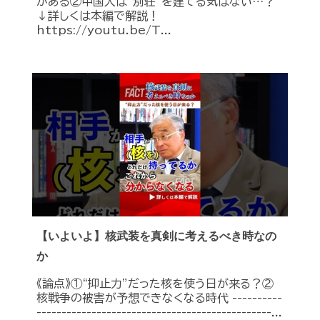
がある②中国人は“別荘”を建てる気はない…？
↓詳しくは本編で解説！
https://youtu.be/T...
【いよいよ】核武装を真剣に考えるべき時なの
か
《論点》①“抑止力”だった核を使う日が来る？②
核戦争の被害が予想できなくなる時代 ----------
-----------------------------------------------...