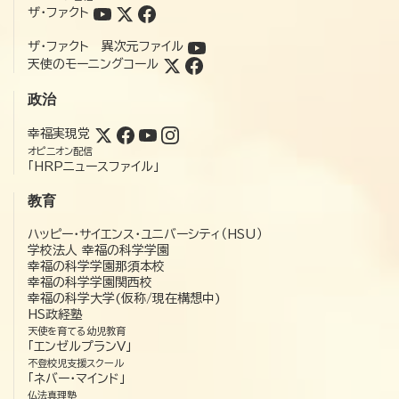
ザ・ファクト
ザ・ファクト 異次元ファイル
天使のモーニングコール
政治
幸福実現党
オピニオン配信
「HRPニュースファイル」
教育
ハッピー・サイエンス・ユニバーシティ（HSU）
学校法人 幸福の科学学園
幸福の科学学園那須本校
幸福の科学学園関西校
幸福の科学大学(仮称/現在構想中)
HS政経塾
天使を育てる幼児教育
「エンゼルプランV」
不登校児支援スクール
「ネバー・マインド」
仏法真理塾