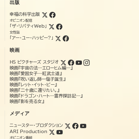
出版
幸福の科学出版
オピニオン配信
「ザ・リバティWeb」
女性誌
「アー・ユー・ハッピー?」
映画
HS ピクチャーズ スタジオ
映画『宇宙の法―エローヒム編―』
映画『愛国女子―紅武士道』
映画『呪い返し師—塩子誕生』
映画『レット・イット・ビー』
映画『二十歳に還りたい。』
映画『ドラゴン・ハート―霊界探訪記―』
映画『影を売る女』
メディア
ニュースター・プロダクション
ARI Production
オピニオン番組