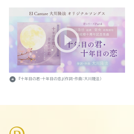
arrow_circle_right
『十年目の君・十年目の恋』（作詞・作曲：大川隆法）