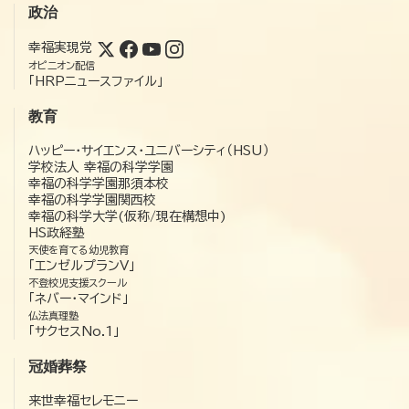
政治
幸福実現党
オピニオン配信
「HRPニュースファイル」
教育
ハッピー・サイエンス・ユニバーシティ（HSU）
学校法人 幸福の科学学園
幸福の科学学園那須本校
幸福の科学学園関西校
幸福の科学大学(仮称/現在構想中)
HS政経塾
天使を育てる幼児教育
「エンゼルプランV」
不登校児支援スクール
「ネバー・マインド」
仏法真理塾
「サクセスNo.1」
冠婚葬祭
来世幸福セレモニー