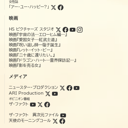
女性誌
「アー・ユー・ハッピー?」
映画
HS ピクチャーズ スタジオ
映画『宇宙の法―エローヒム編―』
映画『愛国女子―紅武士道』
映画『呪い返し師—塩子誕生』
映画『レット・イット・ビー』
映画『二十歳に還りたい。』
映画『ドラゴン・ハート―霊界探訪記―』
映画『影を売る女』
メディア
ニュースター・プロダクション
ARI Production
オピニオン番組
ザ・ファクト
ザ・ファクト 異次元ファイル
天使のモーニングコール