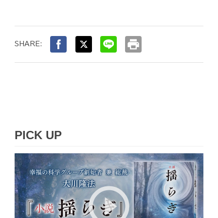
print
SHARE:
PICK UP