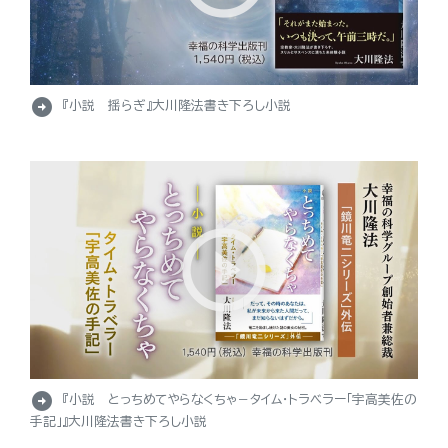
arrow_circle_right
『小説 揺らぎ』大川隆法書き下ろし小説
arrow_circle_right
『小説 とっちめてやらなくちゃ－タイム・トラベラー「宇高美佐の
手記」』大川隆法書き下ろし小説