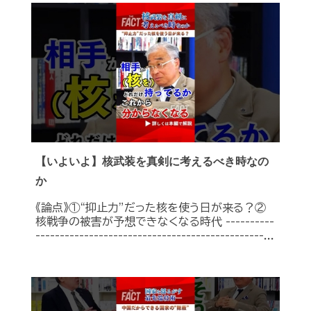
【いよいよ】核武装を真剣に考えるべき時なの
か
《論点》①“抑止力”だった核を使う日が来る？②
核戦争の被害が予想できなくなる時代 ----------
-----------------------------------------------...