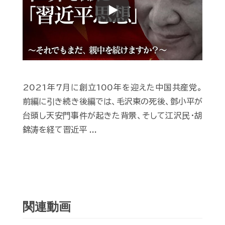
Play
2021年7月に創立100年を迎えた中国共産党。
前編に引き続き後編では、毛沢東の死後、鄧小平が
台頭し天安門事件が起きた背景、そして江沢民・胡
錦涛を経て習近平 ...
関連動画