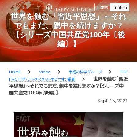
日本語
English
世界を蝕む「習近平思想」～それ
でもまだ、親中を続けますか？
【シリーズ中国共産党100年〔後
編〕】
chevron_right
chevron_right
chevron_right
HOME
Video
幸福の科学グループ
THE
chevron_right
世界を蝕む「習近
FACT（ザ・ファクト）ネットオピニオン番組
平思想」～それでもまだ、親中を続けますか？【シリーズ中
国共産党100年〔後編〕】
Sept. 15, 2021