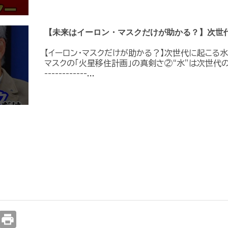
【未来はイーロン・マスクだけが助かる？】次世
【イーロン・マスクだけが助かる？】次世代に起こる水の
マスクの「火星移住計画」の真剣さ②“水”は次世代のイン
------------...
print