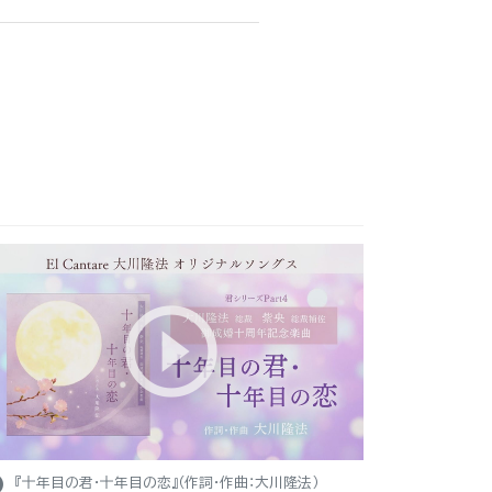
ight
『十年目の君・十年目の恋』（作詞・作曲：大川隆法）