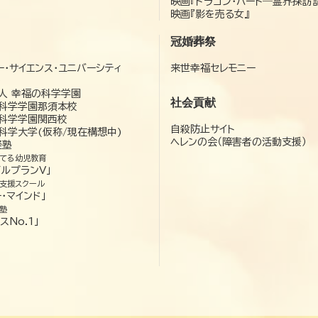
映画『ドラゴン・ハート―霊界探訪
映画『影を売る女』
冠婚葬祭
ー・サイエンス・ユニバーシティ
来世幸福セレモニー
）
人 幸福の科学学園
社会貢献
科学学園那須本校
科学学園関西校
自殺防止サイト
科学大学(仮称/現在構想中)
ヘレンの会（障害者の活動支援）
経塾
てる幼児教育
ゼルプランV」
支援スクール
・マインド」
塾
スNo.1」