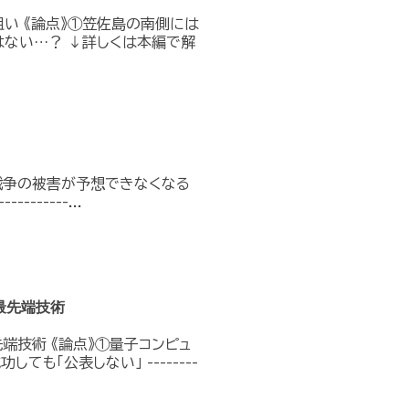
い 《論点》①笠佐島の南側には
はない…？ ↓詳しくは本編で解
戦争の被害が予想できなくなる
----------...
最先端技術
端技術 《論点》①量子コンピュ
も「公表しない」 --------