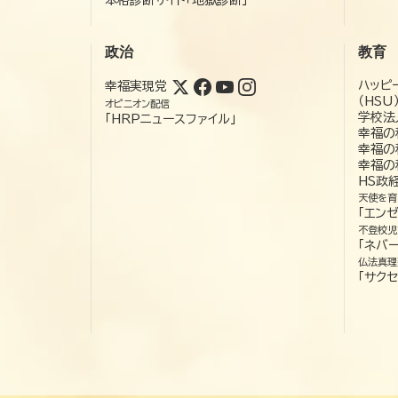
政治
教育
ハッピ
幸福実現党
（HSU
オピニオン配信
学校法
「HRPニュースファイル」
幸福の
幸福の
幸福の
HS政
天使を育
「エン
不登校児
「ネバー
仏法真理
「サクセ