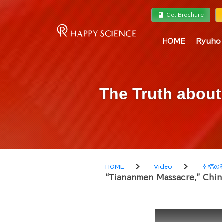
book
a
Get Brochure
HOME
Ryuho
The Truth about
chevron_right
chevron_right
HOME
Video
幸福の
“Tiananmen Massacre,” Chi