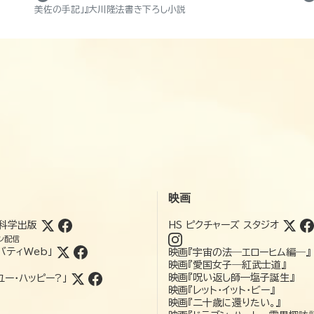
美佐の手記」』大川隆法書き下ろし小説
映画
科学出版
HS ピクチャーズ スタジオ
ン配信
バティWeb」
映画『宇宙の法―エローヒム編―』
映画『愛国女子―紅武士道』
映画『呪い返し師—塩子誕生』
ユー・ハッピー?」
映画『レット・イット・ビー』
映画『二十歳に還りたい。』