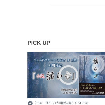
PICK UP
arrow_circle_right
『小説 揺らぎ』大川隆法書き下ろし小説