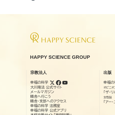
HAPPY SCIENCE GROUP
宗教法人
出版
幸福の科学
幸福の
大川隆法 公式サイト
オピニオ
メールマガジン
「ザ・リ
精舎へ行こう
女性誌
精舎・支部へのアクセス
「アー・
幸福の科学 法務室
幸福の科学 公式アプリ
本格診断サイト「地獄診断」