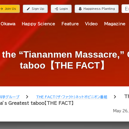
rrow_forward
edit
login
local_florist
Join Us
Sign Up
Login
Happiness Planting
 Okawa
Happy Science
Feature
Video
Magazine
 the “Tiananmen Massacre,” 
taboo【THE FACT】
chevron_right
chevron_right
T
科学グループ
THE FACT（ザ・ファクト）ネットオピニオン番組
na’s Greatest taboo【THE FACT】
May 26,