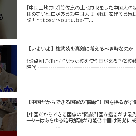
【中国土地買収】笠佐島の土地買収をした中国人の狙
住めない理由がある②中国人は“別荘”を建てる気
説！https://youtu.be/T...
【いよいよ】核武装を真剣に考えるべき時なのか
《論点》①“抑止力”だった核を使う日が来る？②核
時代 -----------------------------------------------
【中国だからできる国家の“隠蔽”】国を揺るがす
【中国だからできる国家の“隠蔽”】国を揺るがす最先
ーターはあらゆる暗号解読が可能②中国は開発に成功して
--------------...