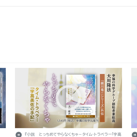
arrow_circle_right
arrow_circle_r
『小説 とっちめてやらなくちゃ－タイム・トラベラー「宇高