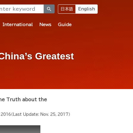
search
日本語
English
International
News
Guide
China’s Greatest
he Truth about the
 2016
（Last Update:
Nov. 25, 2017
）