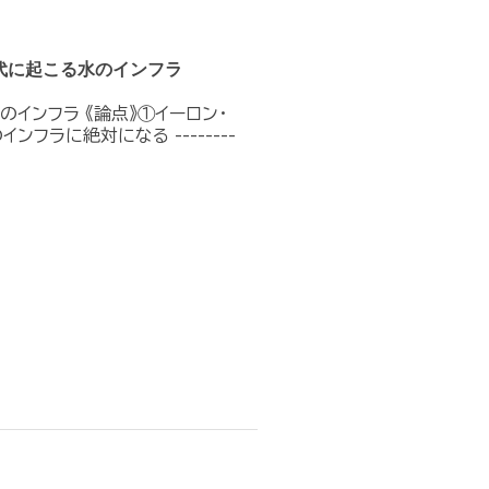
代に起こる水のインフラ
インフラ 《論点》①イーロン・
フラに絶対になる --------