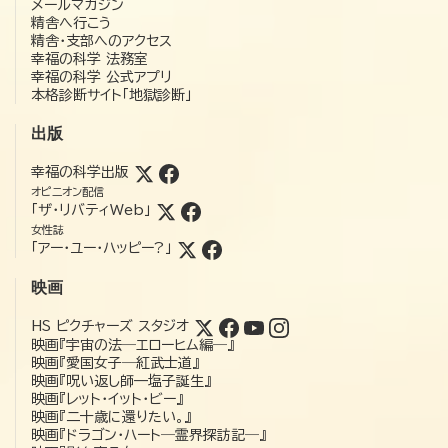
メールマガジン
精舎へ行こう
精舎・支部へのアクセス
幸福の科学 法務室
幸福の科学 公式アプリ
本格診断サイト「地獄診断」
出版
幸福の科学出版
オピニオン配信
「ザ・リバティWeb」
女性誌
「アー・ユー・ハッピー?」
映画
HS ピクチャーズ スタジオ
映画『宇宙の法―エローヒム編―』
映画『愛国女子―紅武士道』
映画『呪い返し師—塩子誕生』
映画『レット・イット・ビー』
映画『二十歳に還りたい。』
映画『ドラゴン・ハート―霊界探訪記―』