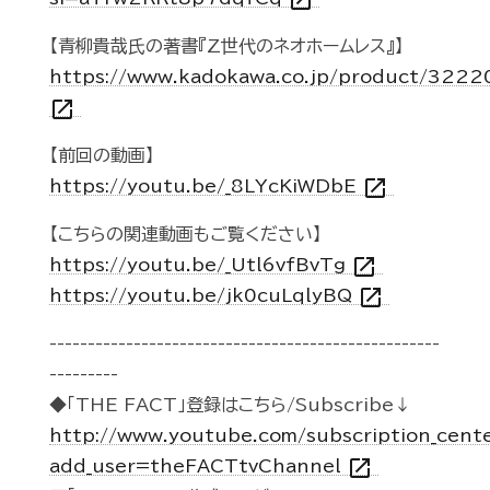
open_in_new
【青柳貴哉氏の著書『Z世代のネオホームレス』】
https://www.kadokawa.co.jp/product/322
open_in_new
【前回の動画】
open_in_new
https://youtu.be/_8LYcKiWDbE
【こちらの関連動画もご覧ください】
open_in_new
https://youtu.be/_Utl6vfBvTg
open_in_new
https://youtu.be/jk0cuLqlyBQ
---------------------------------------------------
---------
◆「THE FACT」登録はこちら/Subscribe↓
http://www.youtube.com/subscription_cent
open_in_new
add_user=theFACTtvChannel