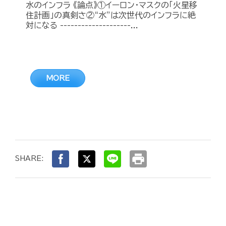
水のインフラ 《論点》①イーロン・マスクの「火星移
住計画」の真剣さ②“水”は次世代のインフラに絶
対になる --------------------...
MORE
print
SHARE: