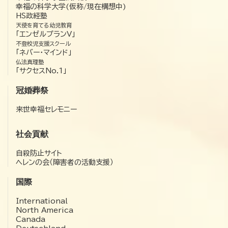
幸福の科学大学(仮称/現在構想中)
HS政経塾
天使を育てる幼児教育
「エンゼルプランV」
不登校児支援スクール
「ネバー・マインド」
仏法真理塾
「サクセスNo.1」
冠婚葬祭
来世幸福セレモニー
社会貢献
自殺防止サイト
ヘレンの会（障害者の活動支援）
国際
International
North America
Canada