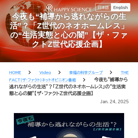
日本語
English
今夜も“補導から逃れながらの生
活”？「Z世代のネオホームレス」
の“生活実態と心の闇”【ザ・ファ
クトZ世代応援企画】
chevron_right
chevron_right
chevron_right
HOME
Video
幸福の科学グループ
THE
chevron_right
今夜も“補導から
FACT（ザ・ファクト）ネットオピニオン番組
逃れながらの生活”？「Z世代のネオホームレス」の“生活実
態と心の闇”【ザ・ファクトZ世代応援企画】
Jan. 24, 2025