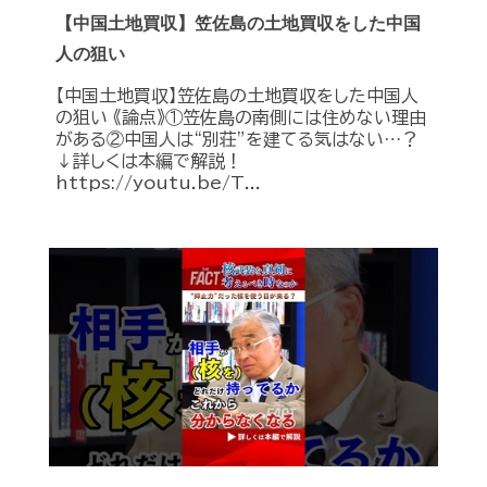
【中国土地買収】笠佐島の土地買収をした中国
人の狙い
【中国土地買収】笠佐島の土地買収をした中国人
の狙い 《論点》①笠佐島の南側には住めない理由
がある②中国人は“別荘”を建てる気はない…？
↓詳しくは本編で解説！
https://youtu.be/T...