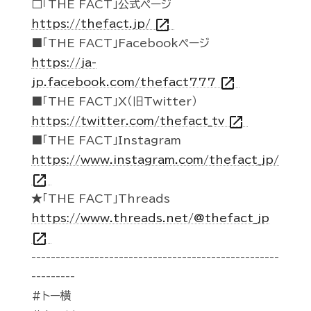
□「THE FACT」公式ページ
open_in_new
https://thefact.jp/
■「THE FACT」Facebookページ
https://ja-
open_in_new
jp.facebook.com/thefact777
■「THE FACT」X（旧Twitter）
open_in_new
https://twitter.com/thefact_tv
■「THE FACT」Instagram
https://www.instagram.com/thefact_jp/
open_in_new
★「THE FACT」Threads
https://www.threads.net/@thefact_jp
open_in_new
---------------------------------------------------
---------
#トー横