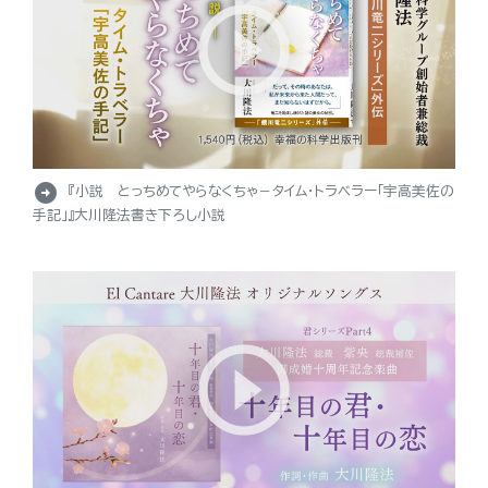
arrow_circle_right
『小説 とっちめてやらなくちゃ－タイム・トラベラー「宇高美佐の
手記」』大川隆法書き下ろし小説