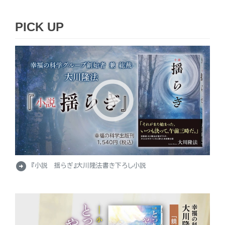
PICK UP
arrow_circle_right
『小説 揺らぎ』大川隆法書き下ろし小説