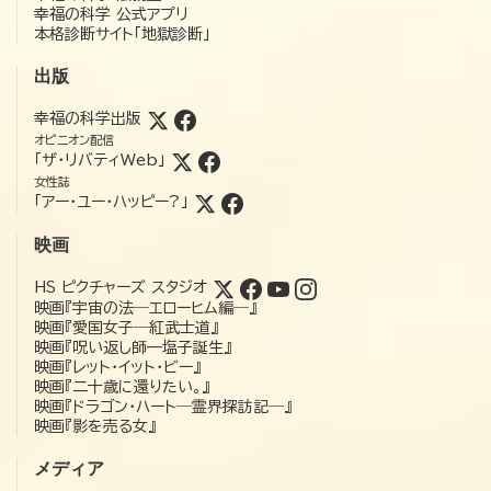
幸福の科学 公式アプリ
本格診断サイト「地獄診断」
出版
幸福の科学出版
オピニオン配信
「ザ・リバティWeb」
女性誌
「アー・ユー・ハッピー?」
映画
HS ピクチャーズ スタジオ
映画『宇宙の法―エローヒム編―』
映画『愛国女子―紅武士道』
映画『呪い返し師—塩子誕生』
映画『レット・イット・ビー』
映画『二十歳に還りたい。』
映画『ドラゴン・ハート―霊界探訪記―』
映画『影を売る女』
メディア