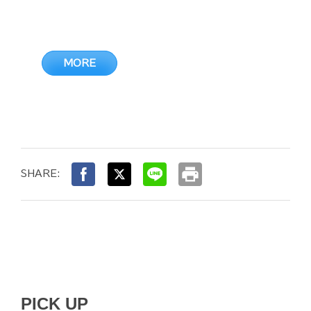
MORE
print
SHARE:
PICK UP