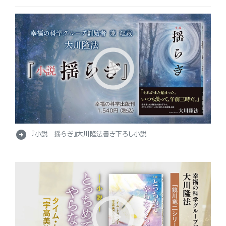
arrow_circle_right
『小説 揺らぎ』大川隆法書き下ろし小説