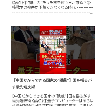
《論点》①“抑止力”だった核を使う日が来る？②
核戦争の被害が予想できなくなる時代 ----------
-----------------------------------------------...
【中国だからできる国家の“隠蔽”】国を揺るが
す最先端技術
【中国だからできる国家の“隠蔽”】国を揺るがす
最先端技術 《論点》①量子コンピューターはあらゆ
る暗号解読が可能②中国は開発に成功しても「公