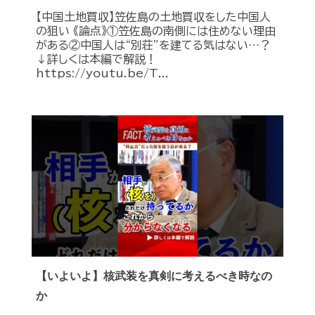
【中国土地買収】笠佐島の土地買収をした中国人
の狙い 《論点》①笠佐島の南側には住めない理由
がある②中国人は“別荘”を建てる気はない…？
↓詳しくは本編で解説！
https://youtu.be/T...
【いよいよ】核武装を真剣に考えるべき時なの
か