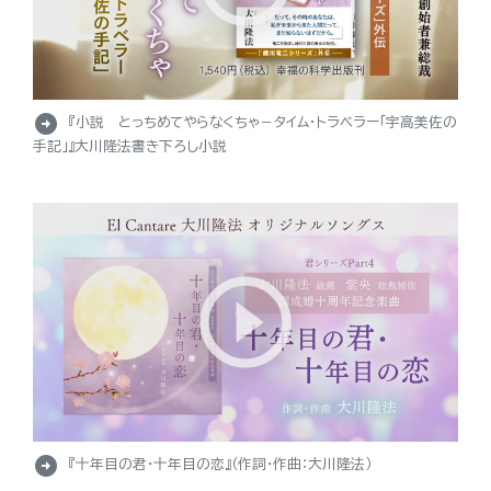
arrow_circle_right
『小説 とっちめてやらなくちゃ－タイム・トラベラー「宇高美佐の
手記」』大川隆法書き下ろし小説
arrow_circle_right
『十年目の君・十年目の恋』（作詞・作曲：大川隆法）