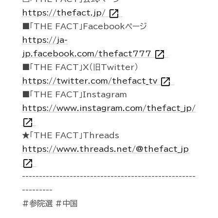
open_in_new
https://thefact.jp/
■「THE FACT」Facebookページ
https://ja-
open_in_new
jp.facebook.com/thefact777
■「THE FACT」X（旧Twitter）
open_in_new
https://twitter.com/thefact_tv
■「THE FACT」Instagram
https://www.instagram.com/thefact_jp/
open_in_new
★「THE FACT」Threads
https://www.threads.net/@thefact_jp
open_in_new
---------------------------------------------------
---------
#参院選 #中国