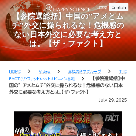
日本語
English
【参院選総括】中国の″アメとム
チ”外交に操られるな！危機感の
ない日本外交に必要な考え方と
は。【ザ・ファクト】
chevron_right
chevron_right
chevron_right
HOME
Video
幸福の科学グループ
THE
chevron_right
【参院選総括】中
FACT（ザ・ファクト）ネットオピニオン番組
国の″アメとムチ”外交に操られるな！危機感のない日本
外交に必要な考え方とは。【ザ・ファクト】
July 29, 2025