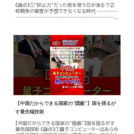
《論点》①“抑止力”だった核を使う日が来る？②
核戦争の被害が予想できなくなる時代 ----------
-----------------------------------------------...
【中国だからできる国家の“隠蔽”】国を揺るが
す最先端技術
【中国だからできる国家の“隠蔽”】国を揺るがす
最先端技術 《論点》①量子コンピューターはあらゆ