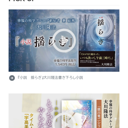
arrow_circle_right
『小説 揺らぎ』大川隆法書き下ろし小説