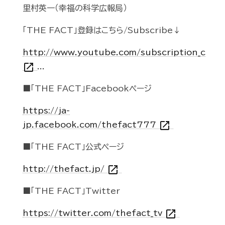
里村英一（幸福の科学広報局）
「THE FACT」登録はこちら/Subscribe↓
http://www.youtube.com/subscription_c
open_in_new
...
■「THE FACT」Facebookページ
https://ja-
open_in_new
jp.facebook.com/thefact777
■「THE FACT」公式ページ
open_in_new
http://thefact.jp/
■「THE FACT」Twitter
open_in_new
https://twitter.com/thefact_tv