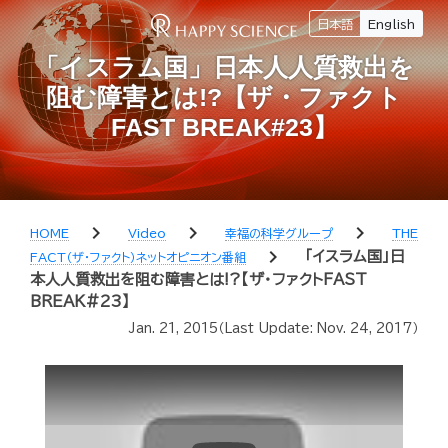
日本語
English
「イスラム国」日本人人質救出を
阻む障害とは!?【ザ・ファクト
FAST BREAK#23】
chevron_right
chevron_right
chevron_right
HOME
Video
幸福の科学グループ
THE
chevron_right
「イスラム国」日
FACT（ザ・ファクト）ネットオピニオン番組
本人人質救出を阻む障害とは!?【ザ・ファクトFAST
BREAK#23】
Jan. 21, 2015
（Last Update:
Nov. 24, 2017
）