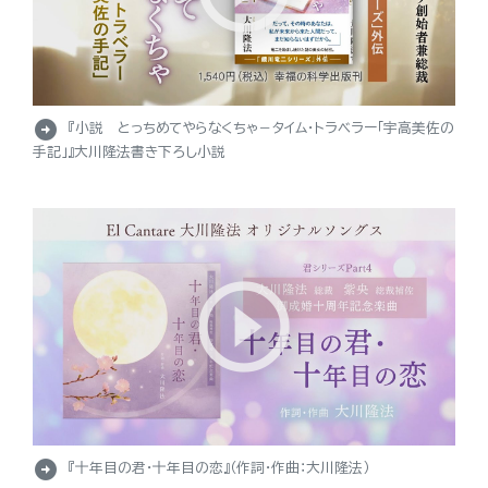
arrow_circle_right
『小説 とっちめてやらなくちゃ－タイム・トラベラー「宇高美佐の
手記」』大川隆法書き下ろし小説
arrow_circle_right
『十年目の君・十年目の恋』（作詞・作曲：大川隆法）