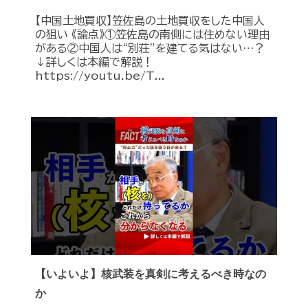
【中国土地買収】笠佐島の土地買収をした中国人
の狙い 《論点》①笠佐島の南側には住めない理由
がある②中国人は“別荘”を建てる気はない…？
↓詳しくは本編で解説！
https://youtu.be/T...
【いよいよ】核武装を真剣に考えるべき時なの
か