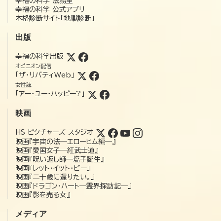
幸福の科学 法務室
幸福の科学 公式アプリ
本格診断サイト「地獄診断」
出版
幸福の科学出版
オピニオン配信
「ザ・リバティWeb」
女性誌
「アー・ユー・ハッピー?」
映画
HS ピクチャーズ スタジオ
映画『宇宙の法―エローヒム編―』
映画『愛国女子―紅武士道』
映画『呪い返し師—塩子誕生』
映画『レット・イット・ビー』
映画『二十歳に還りたい。』
映画『ドラゴン・ハート―霊界探訪記―』
映画『影を売る女』
メディア