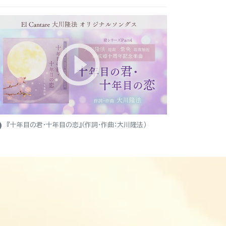
ight
『十年目の君・十年目の恋』（作詞・作曲：大川隆法）