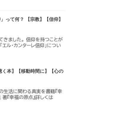
仰」って何？ 【宗教】【信仰】
てきました。 信仰を持つことが
「エル・カンターレ信仰」につい
聴く本】【移動時間に】【心の
の生活に関わる真実を書籍『幸
 著『幸福の原点』詳しくは