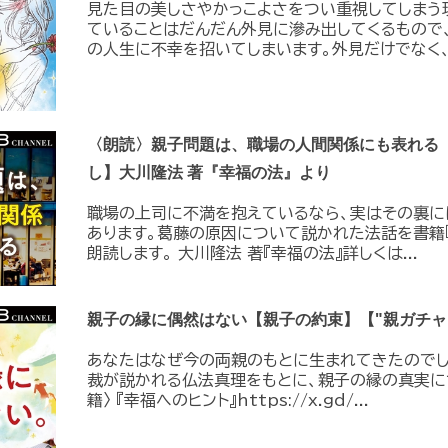
見た目の美しさやかっこよさをつい重視してしまう
ていることはだんだん外見に滲み出してくるもので
の人生に不幸を招いてしまいます。外見だけでなく、.
〈朗読〉親子問題は、職場の人間関係にも表れる
し】大川隆法 著『幸福の法』より
職場の上司に不満を抱えているなら、実はその裏に
あります。葛藤の原因について説かれた法話を書籍
朗読します。 大川隆法 著『幸福の法』詳しくは...
親子の縁に偶然はない【親子の約束】【"親ガチャ
あなたはなぜ今の両親のもとに生まれてきたので
裁が説かれる仏法真理をもとに、親子の縁の真実につ
籍〉 『幸福へのヒント』https://x.gd/...