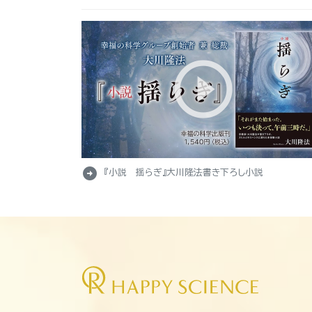
arrow_circle_right
『小説 揺らぎ』大川隆法書き下ろし小説