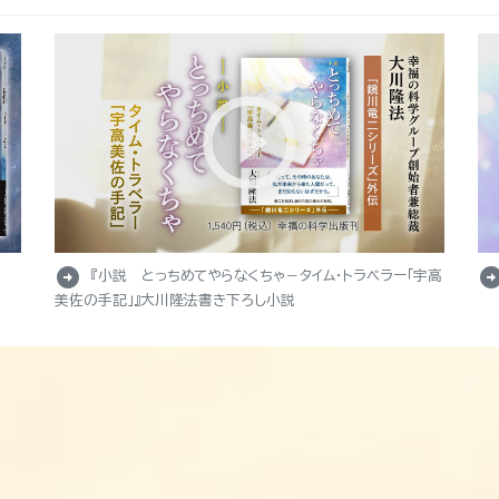
arrow_circle_right
arrow_circle_r
『小説 とっちめてやらなくちゃ－タイム・トラベラー「宇高
美佐の手記」』大川隆法書き下ろし小説