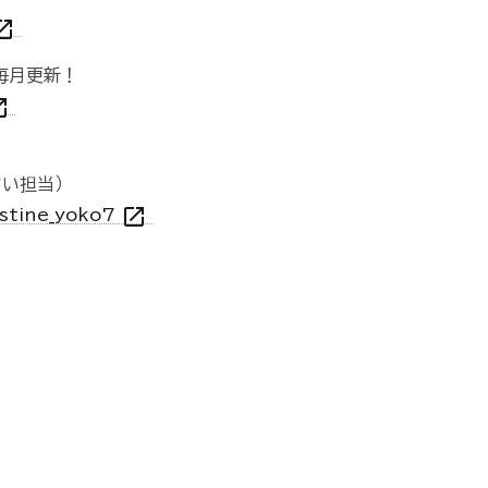
_in_new
を毎月更新！
n_new
占い担当）
open_in_new
istine_yoko7