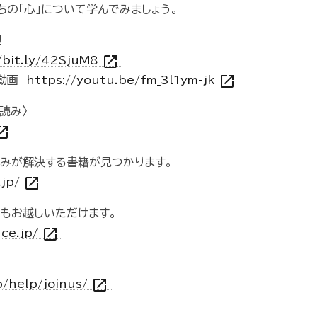
ちの「心」について学んでみましょう。
！
open_in_new
/bit.ly/42SjuM8
open_in_new
の動画
https://youtu.be/fm_3l1ym-jk
し読み〉
_in_new
悩みが解決する書籍が見つかります。
open_in_new
.jp/
でもお越しいただけます。
open_in_new
nce.jp/
open_in_new
p/help/joinus/