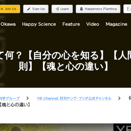
rrow_forward
edit
login
local_florist
Join Us
Sign Up
Login
Happiness Planting
 Okawa
Happy Science
Feature
Video
Magazine
て何？【自分の心を知る】【人
則】【魂と心の違い】
chevron_right
chevron_right
科学グループ
YB channel 月刊ヤング・ブッダ公式チャンネル
【魂と心の違い】