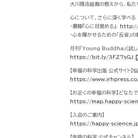
大川隆法総裁の教えから、私た
心について、さらに深く学べる
・書籍『心に目覚める』
http:/
・心を輝かせるための「反省」
月刊「Young Buddha」〈試
open
https://bit.ly/3FZ7sGJ
【幸福の科学出版 公式サイト】
https://www.irhpress.co
【お近くの幸福の科学】どなた
https://map.happy-scie
【入会のご案内】
https://happy-science.j
【幸福の科学 公式チャンネル】