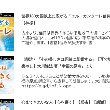
世界180カ国以上に広がる「エル・カンターレ信
【神様】
古来より、信仰は世界のあらゆる地域で大切にされ
大切な理由と、世界180カ国に広がる幸福の科学の
て紹介します。 【書籍】悩みが解決する「書...
〈朗読〉「心の美しさは死後に影響する」【耳で
癒やし】大川隆法 著『幸福の原点』より
心をきれいにすることがなぜ大切なのか――、死後
福の原点』第２章から抜粋して朗読します。 大川隆法
https://x.gd/ibfJN ope...
心まできれいな人【心を磨く】【反省】【感謝】