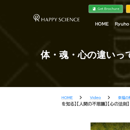
book
a
Get Brochure
HOME
Ryuho
体・魂・心の違いっ
chevron_right
chevron_right
HOME
Video
幸福の
を知る】【人間の不思議】【心の法則】